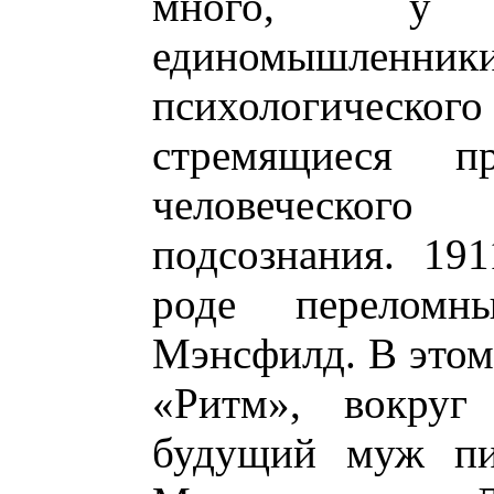
много, у 
единомышле
психологичес
стремящиеся п
человеческог
подсознания. 19
роде перелом
Мэнсфилд. В этом
«Ритм», вокруг 
будущий муж пи