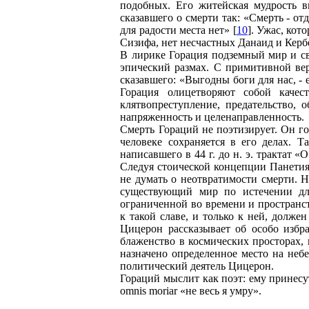
подобных. Его житейская мудрость в
сказавшего о смерти так: «Смерть - отд
для радости места нет» [
10
]. Ужас, ко
Сизифа, нет несчастных Данаид и Кербер
В лирике Горация подземный мир и св
эпический размах. С примитивной вер
сказавшего: «Выгодны боги для нас, - 
Горация олицетворяют собой качест
клятвопреступление, предательство
напряженность и целенаправленность.
Смерть Гораций не поэтизирует. Он го
человеке сохраняется в его делах. 
написавшего в 44 г. до н. э. трактат 
Следуя стоической концепции Панетия 
не думать о неотвратимости смерти. 
существующий мир по истечении дли
ограниченной во времени и пространс
к такой славе, и только к ней, долж
Цицерон рассказывает об особо избра
блаженство в космических просторах,
назначено определенное место на небе
политический деятель Цицерон.
Гораций мыслит как поэт: ему принесут
omnis moriar «не весь я умру».