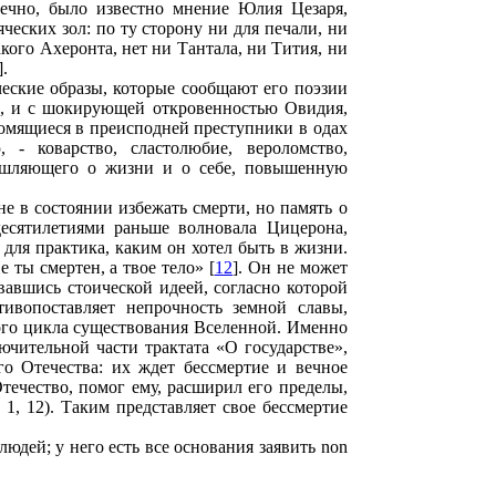
нечно, было известно мнение Юлия Цезаря,
яческих зол: по ту сторону ни для печали, ни
кого Ахеронта, нет ни Тантала, ни Тития, ни
].
еские образы, которые сообщают его поэзии
ем, и с шокирующей откровенностью Овидия,
 Томящиеся в преисподней преступники в одах
 - коварство, сластолюбие, вероломство,
мышляющего о жизни и о себе, повышенную
е в состоянии избежать смерти, но память о
десятилетиями раньше волновала Цицерона,
 для практика, каким он хотел быть в жизни.
ты смертен, а твое тело» [
12
]. Он не может
авшись стоической идеей, согласно которой
ивопоставляет непрочность земной славы,
ого цикла существования Вселенной. Именно
ючительной части трактата «О государстве»,
го Отечества: их ждет бессмертие и вечное
течество, помог ему, расширил его пределы,
 1, 12). Таким представляет свое бессмертие
людей; у него есть все основания заявить non