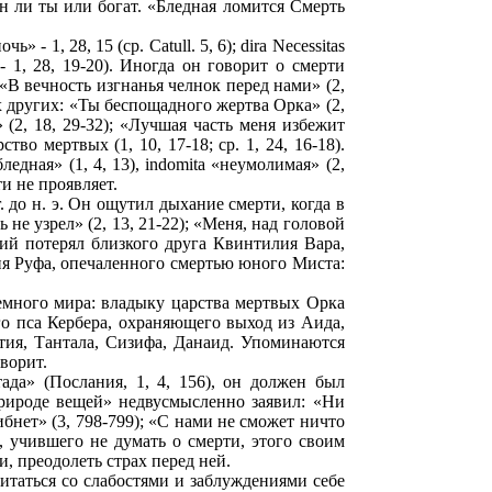
ен ли ты или богат. «Бледная ломится Смерть
- 1, 28, 15 (ср. Catull. 5, 6); dira Necessitas
 1, 28, 19-20). Иногда он говорит о смерти
 «В вечность изгнанья челнок перед нами» (2,
 других: «Ты беспощадного жертва Орка» (2,
» (2, 18, 29-32); «Лучшая часть меня избежит
во мертвых (1, 10, 17-18; ср. 1, 24, 16-18).
дная» (1, 4, 13), indomita «неумолимая» (2,
ти не проявляет.
 до н. э. Он ощутил дыхание смерти, когда в
не узрел» (2, 13, 21-22); «Меня, над головой
раций потерял близкого друга Квинтилия Вара,
лгия Руфа, опечаленного смертью юного Миста:
много мира: владыку царства мертвых Орка
го пса Кербера, охраняющего выход из Аида,
тия, Тантала, Сизифа, Данаид. Упоминаются
оворит.
да» (Послания, 1, 4, 156), он должен был
природе вещей» недвусмысленно заявил: «Ни
бнет» (3, 798-799); «С нами не сможет ничто
, учившего не думать о смерти, этого своим
, преодолеть страх перед ней.
читаться со слабостями и заблуждениями себе