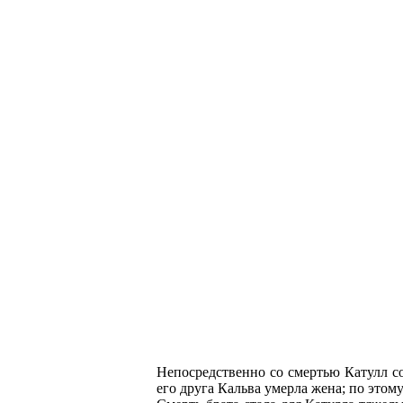
Непосредственно со смертью Катулл со
его друга Кальва умерла жена; по это