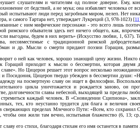
нушает слушателям и читателям од полное доверие. Ему, ко
охновение от бедствий, а не мука; она избавляет человека от вс
торый испытывают люди перед загробным миром, нелеп. Нет ника
а, и самого Тартара нет, утверждает Лукреций (3, 978-1023) [
11
язанные с ним мифические персонажи - это всего лишь поэтич
ой римского обывателя здесь нет ничего общего, как, впроч
если выгодны, будем в них верить» (Искусство любви, 1, 637).
ва, несовместимые с традиционной римской добродетелью,
, обман и др. Мысли о смерти придают поэзии Горация, раз
ворит о ней как человек, хорошо знающий цену жизни. Никто н
Так Гораций приходит к мысли о бессмертии, которая двумя 
«О славе». Но Цицерон решает этот вопрос несколько неожиданно
и Посидония, Цицерон твердо убежден в бессмертии души: «Не 
Надежду на посмертную славу он ищет в философии. Воспользов
тельного цикла уничтожается и рождается заново, он прот
тве, долговечности славы небесной, выходящей за пределы люб
ен стремиться каждый человек. В «Сновидении Сципиона», закл
нных, тех, кто неустанно трудится для блага и величия свое
 в сверкающих пределах Млечного Пути: «Всем, кто сохранил О
, чтобы они жили там вечно, испытывая блаженство (6, 13; ср.
 славу его стихи, благодаря стихам его имя останется в памяти 