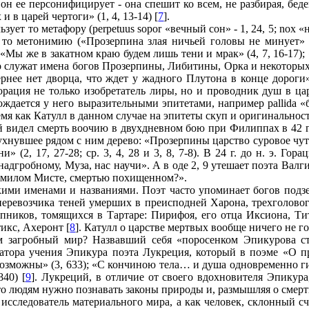
он ее персонифицирует - она спешит ко всем, не разбирая, бед
 в царей чертоги» (1, 4, 13-14) [
7
].
т то метафору (perpetuus sopor «вечный сон» - 1, 24, 5; nox «ночь» 
, то метонимию («Прозерпина злая ничьей головы не минует» -
 «Мы же в закатном краю будем лишь тени и мрак» (4, 7, 16-17);
го служат имена богов Прозерпины, Либитины, Орка и некоторых
«Вернее нет дворца, что ждет у жадного Плутона в конце дороги
рация не только изобретатель лиры, но и проводник душ в царст
дается у него выразительными эпитетами, например pallida «бле
о время как Катулл в данном случае на эпитеты скуп и оригинальнос
й видел смерть воочию в двухдневном бою при Филиппах в 42 г.
ухнувшее рядом с ним дерево: «Прозерпины царство суровое чуть 
 (2, 17, 27-28; ср. 3, 4, 28 и 3, 8, 7-8). В 24 г. до н. э. Го
у надгробному, Муза, нас научи». А в оде 2, 9 утешает поэта Ва
о милом Мисте, смертью похищенном?».
ми именами и названиями. Поэт часто упоминает богов подзе
 перевозчика теней умерших в преисподней Харона, трехголово
ников, томящихся в Тартаре: Пирифоя, его отца Иксиона, Ти
тикс, Ахеронт [
8
]. Катулл о царстве мертвых вообще ничего не г
загробный мир? Назвавший себя «поросенком Эпикурова ста
затора учения Эпикура поэта Лукреция, который в поэме «О 
возможны» (3, 633); «С кончиною тела… и душа одновременно ги
40) [
9
]. Лукреций, в отличие от своего вдохновителя Эпикура
что людям нужно познавать законы природы и, размышляя о смерти
 исследователь материального мира, а как человек, склонный с