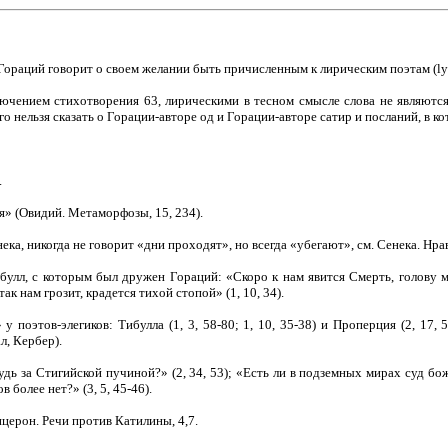
раций говорит о своем желании быть причисленным к лирическим поэтам (lyricis
ключением стихотворения 63, лирическими в тесном смысле слова не являютс
о нельзя сказать о Горации-авторе од и Горации-авторе сатир и посланий, в 
.
я» (Овидий. Метаморфозы, 15, 234).
ека, никогда не говорит «дни проходят», но всегда «убегают», см. Сенека. Нр
булл, с которым был дружен Гораций: «Скоро к нам явится Смерть, голову м
ак нам грозит, крадется тихой стопой» (1, 10, 34).
поэтов-элегиков: Тибулла (1, 3, 58-80; 1, 10, 35-38) и Проперция (2, 17, 5-8;
л, Кербер).
дь за Стигийской пучиной?» (2, 34, 53); «Есть ли в подземных мирах суд бож
 более нет?» (3, 5, 45-46).
ицерон. Речи против Катилины, 4,7.