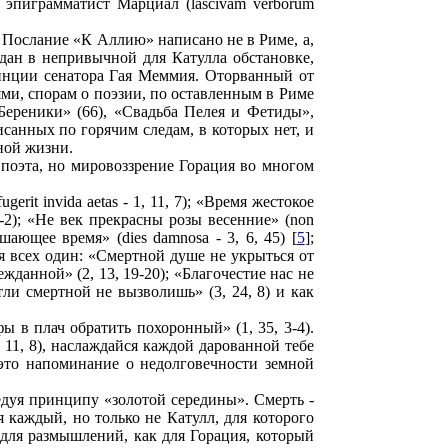
тем эпиграмматист Марциал (lascivam verborum
. Послание «К Аллию» написано не в Риме, а,
дан в непривычной для Катулла обстановке,
овинции сенатора Гая Меммия. Оторванный от
ми, спорам о поэзии, по оставленным в Риме
Береники» (66), «Свадьба Пелея и Фетиды»,
санных по горячим следам, в которых нет, и
ной жизни.
 поэта, но мировоззрение Горация во многом
it invida aetas - 1, 11, 7); «Время жестокое
, 1-2); «Не век прекрасны розы весенние» (non
рушающее время» (dies damnosa - 3, 6, 45) [
5
];
ля всех один: «Смертной душе не укрыться от
ежданной» (2, 13, 19-20); «Благочестие нас не
етли смертной не вызволишь» (3, 24, 8) и как
 в плач обратить похоронный» (1, 35, 3-4).
 11, 8), наслаждайся каждой дарованной тебе
- это напоминание о недолговечности земной
едуя принципу «золотой середины». Смерть -
 каждый, но только не Катулл, для которого
 для размышлений, как для Горация, который