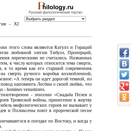
гия - XI
нии этого слова являются Катулл и Гораций
тели любовной элегии Тибулл, Проперций,
ения лирическими не считались. Названных
тем, к числу которых относится тема смерти,
я, в то время как его старший современник
 на смерть ручного воробья возлюбленной,
езное: «А теперь он идет дорогой темной, по
ь повод напомнить Лесбии о своей любви, что
- homines venustiores.
стихотворении - эпиллии «Свадьба Пелея и
героев Троянской войны, принесение в жертву
гибель мифологических героев не вызывает у
нцев и Поликсены поют в пророческой песне
ончавшегося в поездке по Востоку, и когда у
.