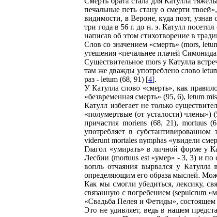
Смерть брата стала для Катулла тяжел
печальные петь стану о смерти твоей»,
видимости, в Вероне, куда поэт, узнав
три года в 56 г. до н. э. Катулл посе
написав об этом стихотворение в трад
Слов со значением «смерть» (mors, let
утешения «печальнее плачей Симонида» 
Существительное mors у Катулла встреч
там же дважды употреблено слово letum
раз - letum (68, 91) [
4
].
У Катулла слово «смерть», как правило
«безвременная смерть» (95, 6), letum mi
Катулл избегает не только существител
«полумертвые (от усталости) члены») (
причастия moriens (68, 21), mortuus
употребляет в субстантивированном з
viderunt mortales nymphas «увидели смер
Глагол «умирать» в личной форме у Ка
Лесбии (mortuus est «умер» - 3, 3) и по
вопль отчаяния вырвался у Катулла в
определяющим его образа мыслей. Можн
Как мы смогли убедиться, лексику, свя
связанную с погребением (sepulcrum «могил
«Свадьба Пелея и Фетиды», состоящем и
Это не удивляет, ведь в нашем предст