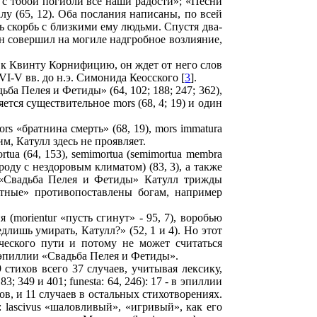
е с тобой погибли все наши радости»; «Песни
алу (65, 12). Оба послания написаны, по всей
ть скорбь с близкими ему людьми. Спустя два-
 он совершил на могиле надгробное возлияние,
я к Квинту Корнифицию, он ждет от него слов
I-V вв. до н.э. Симонида Кеосского [
3
].
ба Пелея и Фетиды» (64, 102; 188; 247; 362),
тся существительное mors (68, 4; 19) и один
rs «братнина смерть» (68, 19), mors immatura
им, Катулл здесь не проявляет.
ua (64, 153), semimortua (semimortua membra
роду с нездоровым климатом) (83, 3), а также
ии «Свадьба Пелея и Фетиды» Катулл трижды
ертные» противопоставлены богам, например
(morientur «пусть сгинут» - 95, 7), воробью
едлишь умирать, Катулл?» (52, 1 и 4). Но этот
рческого пути и потому не может считаться
 эпиллии «Свадьба Пелея и Фетиды».
 стихов всего 37 случаев, учитывая лексику,
83; 349 и 401; funesta: 64, 246): 17 - в эпиллии
ов, и 11 случаев в остальных стихотворениях.
 lascivus «шаловливый», «игривый», как его