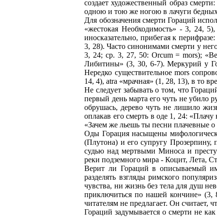
создает художественный образ смерти: 
одною и тою же ногою в лачуги бедных и
Для обозначения смерти Гораций используе
«жестокая Необходимость» - 3, 24, 5)
иносказательно, прибегая к перифразе:
3, 28). Часто синонимами смерти у не
3, 24; ср. 3, 27, 50: Orcum = mors); 
Либитины» (3, 30, 6-7). Меркурий у Го
Нередко существительное mors сопровож
14, 4), atra «мрачная» (1, 28, 13), в т
Не следует забывать о том, что Гораци
первый день марта его чуть не убило р
обрушась, дерево чуть не лишило жизни»
оплакав его смерть в оде 1, 24: «Плач
«Зачем же льешь ты песни плачевные 
Оды Горация насыщены мифологически
(Плутона) и его супругу Прозерпину,
судью над мертвыми Миноса и преступ
реки подземного мира - Коцит, Лета, С
Верит ли Гораций в описываемый им 
разделять взгляды римского популяри
чувства, ни жизнь без тела для душ не
приключиться по нашей кончине» (3, 8
читателям не предлагает. Он считает, 
Гораций задумывается о смерти не как