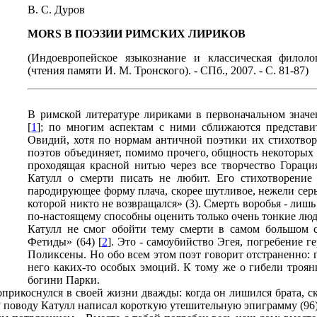
В. С. Дуров
MORS В ПОЭЗИИ РИМСКИХ ЛИРИКОВ
(Индоевропейское языкознание и классическая филоло
(чтения памяти И. М. Тронского). - СПб., 2007. - С. 81-87)
В римской литературе лириками в первоначальном значе
[
1
]; по многим аспектам с ними сближаются представи
Овидий, хотя по нормам античной поэтики их стихотвор
поэтов объединяет, помимо прочего, общность некоторых 
проходящая красной нитью через все творчество Гораци
Катулл о смерти писать не любит. Его стихотворение
пародирующее форму плача, скорее шутливое, нежели серь
которой никто не возвращался» (3). Смерть воробья - лиш
по-настоящему способны оценить только очень тонкие люди 
Катулл не смог обойти тему смерти в самом большом 
Фетиды» (64) [
2
]. Это - самоубийство Эгея, погребение 
Поликсены. Но обо всем этом поэт говорит отстраненно: 
него каких-то особых эмоций. К тому же о гибели троя
богини Парки.
прикоснулся в своей жизни дважды: когда он лишился брата, ск
му поводу Катулл написал короткую утешительную эпиграмму (96)