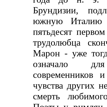
Брундизии, под
южную Италию 
пятьдесят первом
трудолюбца скон
Марон - уже тогд
означало дл
современников и
чувства других н
смерть любимого
Поэты у римлян 