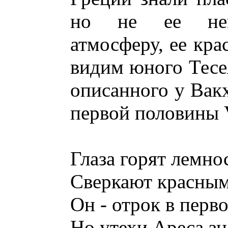
но не ее неп
атмосферу, ее кра
видим юного Тесея
описанного у Вакх
первой половины V 
Глаза горят лемно
Сверкают красным
Он - отрок в перв
Но утехи Ареса зн