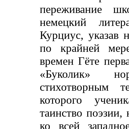
переживание шк
немецкий литер
Курциус, указав н
по крайней мер
времен Гёте перв
«Буколик» н
стихотворным те
которого учени
таинство поэзии, 
ко всей западно