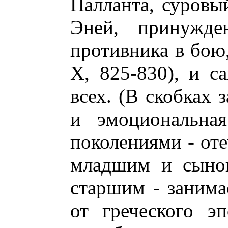
Палланта, суровы
Эней, принужде
противника в бою,
X, 825-830), и с
всех. (В скобках 
и эмоциональна
поколениями - оте
младшим и сынов
старшим - занима
от греческого э