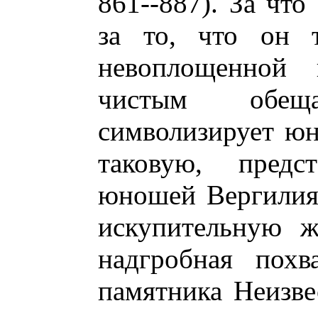
861--887). За что
за то, что он 
невоплощенной 
чистым обещ
символизирует юн
таковую, предст
юношей Вергилия,
искупительную ж
надгробная похв
памятника Неизв