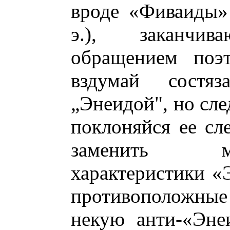
вроде «Фиваиды» 
э.), заканчив
обращением поэ
вздумай состяз
„Энеидой", но сле
поклоняйся ее сл
заменить м
характеристики «
противоположные 
некую анти-«Эне