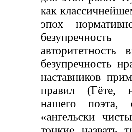
как классичнейшем
эпох нормативн
безупречност
авторитетность 
безупречность нр
наставников при
правил (Гёте,
нашего поэта, 
«ангельски чист
тонкие назвать 