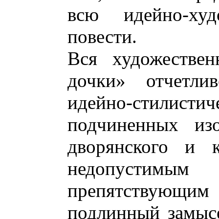
всю идейно-худ
повести.
Вся художествен
дочки» отчетли
идейно-стили
подчиненных из
дворянского и к
недопустим
препятствующ
подлинный замысе