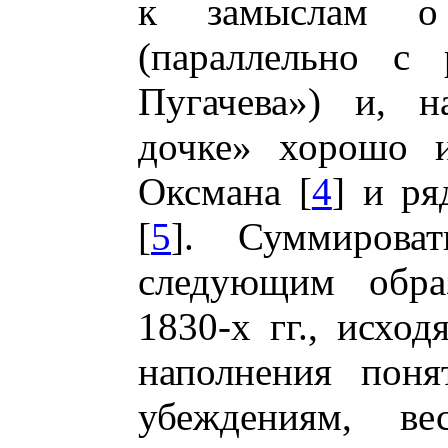
к замыслам о
(параллельно с 
Пугачева») и, н
дочке» хорошо и
Оксмана [
4
] и ря
[
5
]. Суммирова
следующим обра
1830-х гг., исход
наполнения поня
убеждениям, ве