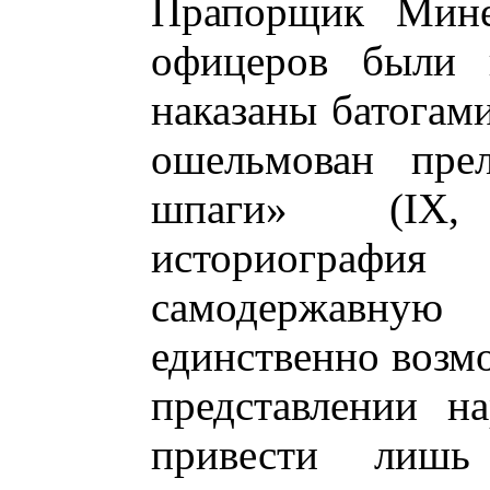
Прапорщик Мине
офицеров были п
наказаны батогам
ошельмован пре
шпаги» (IX,
историограф
самодержавную 
единственно возм
представлении н
привести лиш