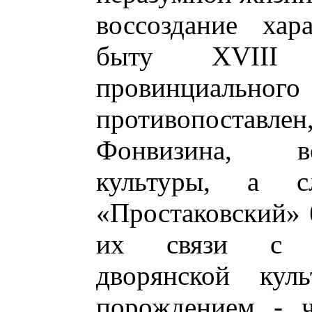
воссоздание хар
быту XVIII
провинциального
противопостав
Фонвизина, в
культуры, а 
«Простаковский» 
их связи с л
дворянской ку
порождением - ч