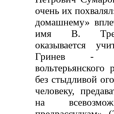
очень их похвалял
домашнему» вплет
имя В. Треди
оказывается учи
Гринев - на
вольтерьянского 
без стыдливой ого
человеку, предав
на всевозмо
предрассудкам» (