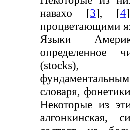
навахо [
3
], [
4
процветающими я
Языки Амери
определенное ч
(stocks), х
фундаментальным
словаря, фонетик
Некоторые из эти
алгонкинская, с