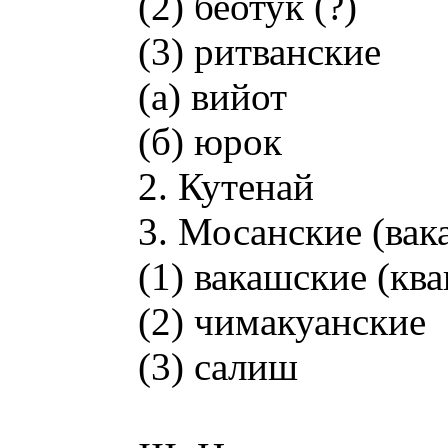
(2) беотук (?)
(3) ритванские
(а) вийот
(б) юрок
2. Кутенай
3. Мосанские (вак
(1) вакашские (кв
(2) чимакуанские
(3) салиш