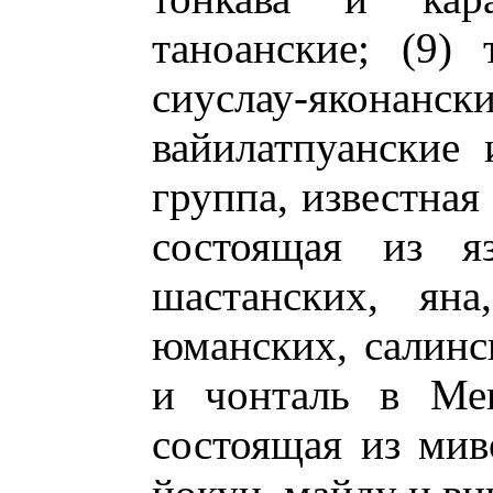
таноанские; (9) 
сиуслау-яконан
вайилатпуанские 
группа, известная
состоящая из яз
шастанских, яна
юманских, салинс
и чонталь в Мек
состоящая из мив