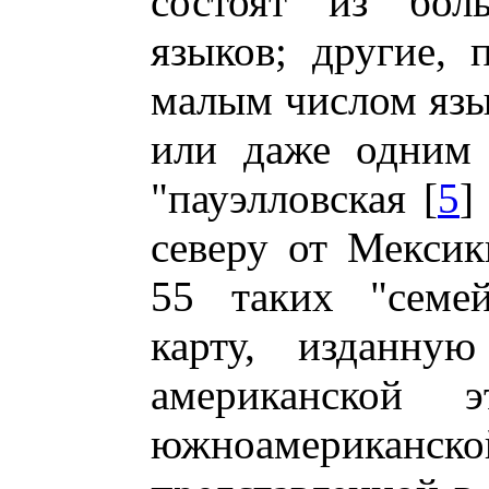
состоят из бол
языков; другие, 
малым числом язык
или даже одним 
"пауэлловская [
5
]
северу от Мексик
55 таких "семей
карту, изданн
американской э
южноамериканско