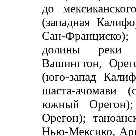
до мексиканског
(западная Калифо
Сан-Франциско)
долины реки 
Вашингтон, Орег
(юго-запад Калиф
шаста-ачомави (
южный Орегон); 
Орегон); таноанс
Нью-Мексико, Ари