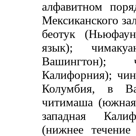
алфавитном поряд
Мексиканского зал
беотук (Ньюфау
язык); чимакуан
Вашингтон); чим
Калифорния); чин
Колумбия, в Ва
читимаша (южная
западная Калифо
(нижнее течение