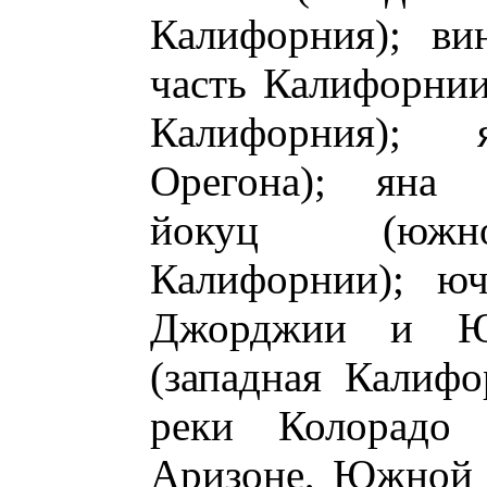
Калифорния); вин
часть Калифорнии)
Калифорния); я
Орегона); яна (
йокуц (южно-
Калифорнии); юч
Джорджии и Ю
(западная Калифо
реки Колорадо
Аризоне, Южной 