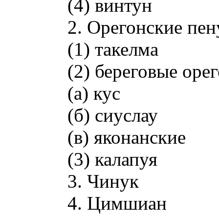
(4) винтун
2. Орегонские пе
(1) такелма
(2) береговые оре
(а) кус
(б) сиуслау
(в) яконанские
(3) калапуя
3. Чинук
4. Цимшиан