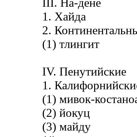
III. На-дене
1. Хайда
2. Континентальны
(1) тлингит
IV. Пенутийские
1. Калифорнийски
(1) мивок-костано
(2) йокуц
(3) майду