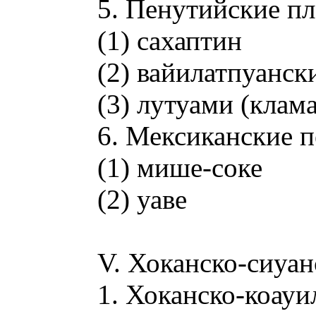
5. Пенутийские пл
(1) сахаптин
(2) вайилатпуанск
(3) лутуами (клам
6. Мексиканские 
(1) мише-соке
(2) уаве
V. Хоканско-сиуан
1. Хоканско-коауи