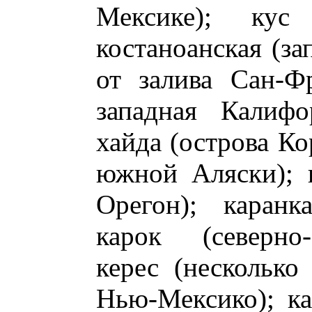
Мексике); кус 
костаноанская (з
от залива Сан-Фр
западная Калифо
хайда (острова К
южной Аляски); к
Орегон); каранк
карок (северно-
керес (несколько
Нью-Мексико); к