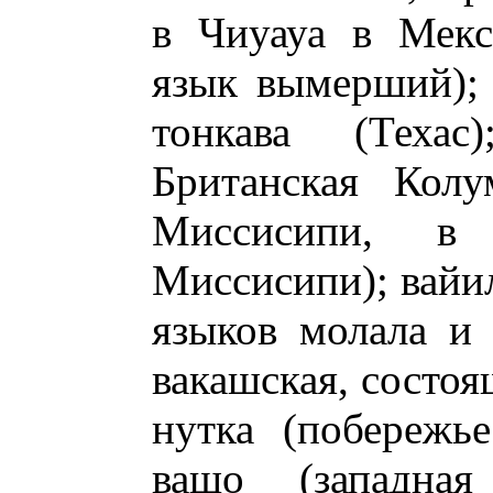
в Чиуауа в Мекс
язык вымерший); 
тонкава (Техас
Британская Колу
Миссисипи, в
Миссисипи); вайил
языков молала и 
вакашская, состоя
нутка (побережь
вашо (западна