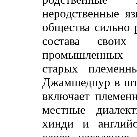
неродственные я
общества сильно 
состава свои
промышленных 
старых племенны
Джамшедпур в шта
включает племен
местные диалект
хинди и английс