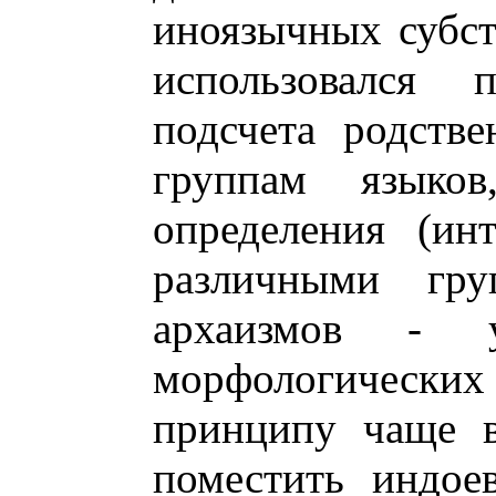
иноязычных субст
использовался 
подсчета родств
группам языко
определения (ин
различными гру
архаизмов - уд
морфологических
принципу чаще в
поместить индое