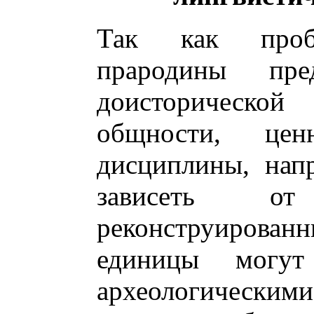
Так как пробл
прародины пред
доисторическ
общности, це
дисциплины, напр
зависеть от
реконструирова
единицы могу
археологическими