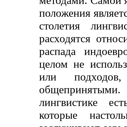
методами. Самой 
положения являетс
столетия лингви
расходятся относ
распада индоевр
целом не исполь
или подходов
общепринятым
лингвистике ест
которые настол