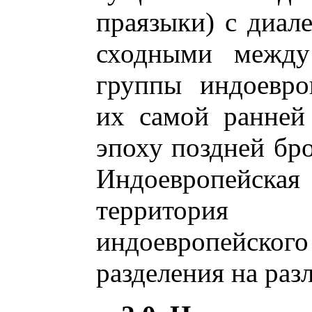
праязыки) с диале
сходными между
группы индоевро
их самой ранней
эпоху поздней бро
Индоевропейс
территория
индоевропейск
разделения на раз