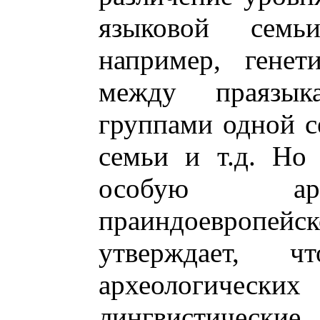
языковой семь
например, генет
между праязык
группами одной с
семьи и т.д. Но
особую аре
праиндоевропейс
утверждает, 
археологиче
лингвистичес