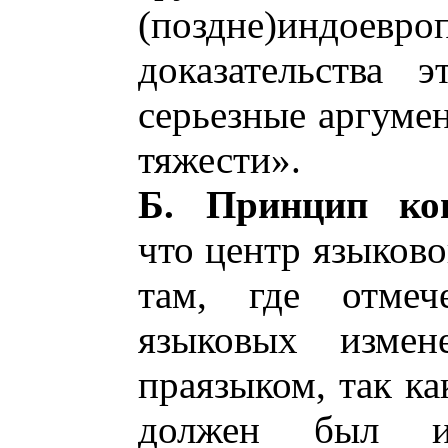
(поздне)индоевроп
доказательства 
серьезные аргуме
тяжести».
Б. Принцип кон
что центр языково
там, где отмеч
языковых изме
праязыком, так ка
должен был ис