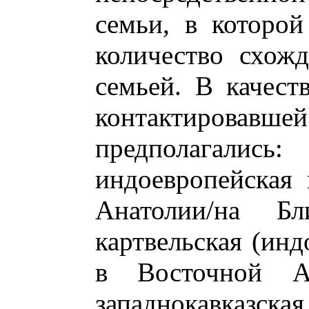
семьи, в которо
количество схож
семьей. В качест
контактировавш
предполагались
индоевропейская
Анатолии/на Б
картвельская (инд
в Восточной А
западнокавказс