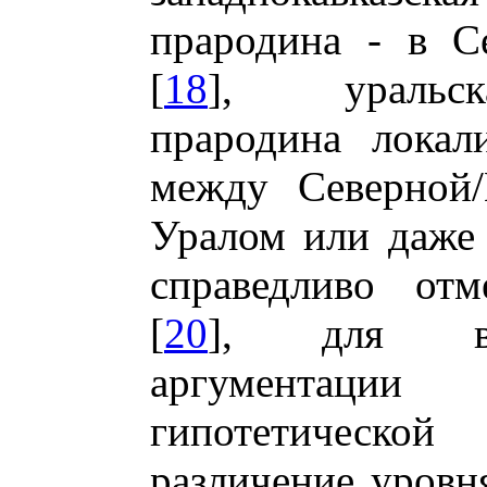
прародина - в С
[
18
], уральск
прародина локал
между Северной/
Уралом или даже 
справедливо отм
[
20
], для вы
аргументации 
гипотетической
различение уровн