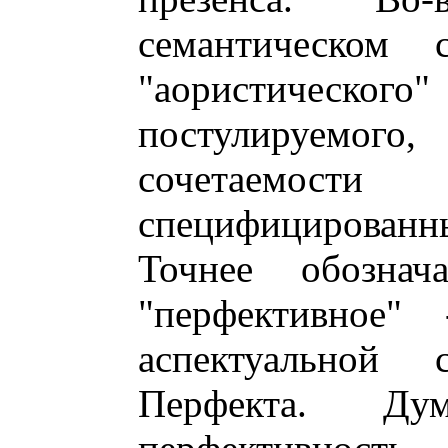
семантическом 
"аористиче
постулируемог
сочетаемост
специфицирова
Точнее обознач
"перфективное"
аспектуальной
Перфекта. Ду