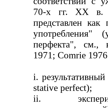
соответствии с у
70-х гг. XX в.
представлен как 
употребления" 
перфекта", см.,
1971; Comrie 1976:
i. результативный 
stative perfect);
ii. экспер