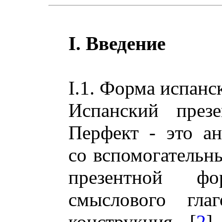
I. Введение
I.1. Форма испанс
Испанский презе
Перфект - это ан
со вспомогательн
презентной ф
смыслового глаг
конструкция [
2
]