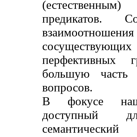
(естественным)
предикатов. Со
взаимоотно
сосуществующ
перфективных 
большую часть 
вопросов.
В фокусе наш
доступный д
семантически