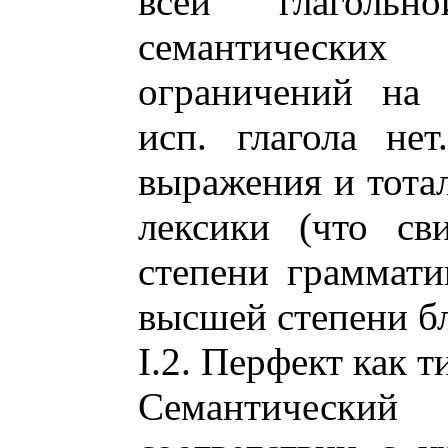
всей глагольн
семантически
ограничений на 
исп. глагола не
выражения и тотал
лексики (что св
степени граммати
высшей степени б
I.2. Перфект как 
Семантически