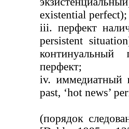
экзистенциальный
existential perfect);
iii. перфект нали
persistent situat
континуальный п
перфект;
iv. иммедиатный п
past, ‘hot news’ per
(порядок следова