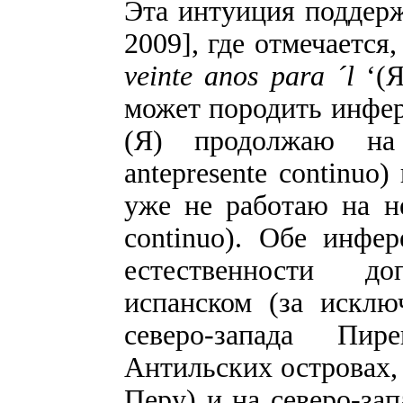
Эта интуиция поддержа
2009], где отмечается
veinte anos para ´l
‘(Я
может породить инфере
(Я) продолжаю на 
antepresente continuo)
уже не работаю на не
continuo). Обе инфе
естественности д
испанском (за исклю
северо-запада Пир
Антильских островах,
Перу) и на северо-за