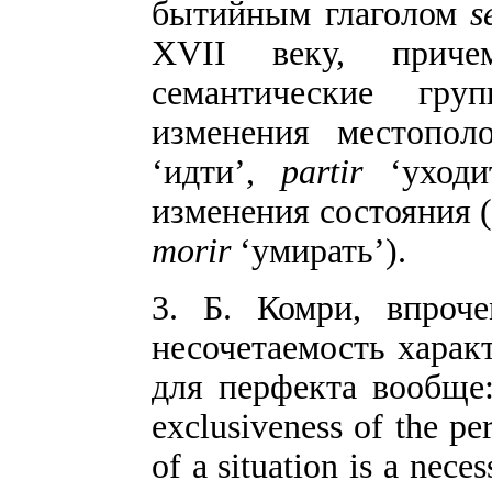
бытийным глаголом
s
XVII веку, приче
семантические гру
изменения местопол
‘идти’,
partir
‘уходит
изменения состояния 
morir
‘умирать’).
3. Б. Комри, впроче
несочетаемость характ
для перфекта вообще: ѕ
exclusiveness of the per
of a situation is a neces