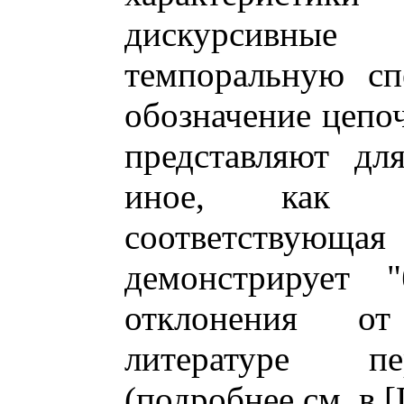
дискурсивны
темпоральную сп
обозначение цепоч
представляют дл
иное, как пр
соответству
демонстрирует 
отклонения о
литературе пе
(подробнее см. в [