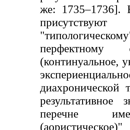
же: 1735–1736].
присутствую
"типологическ
перфектному 
(континуальное, у
экспериенциальн
диахронической т
результативное 
перечне имее
(аористическое)"