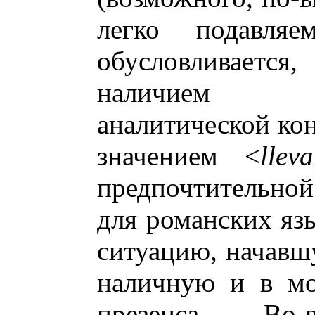
легко подавляе
обусловливается,
наличием сп
аналитической ко
значением <
lleva
предпочтительно
для романских язы
ситуацию, начавш
наличную и в мо
презенса. Во