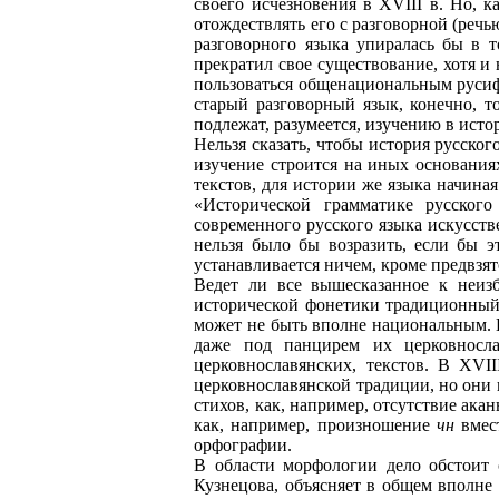
своего исчезновения в XVIII в. Но,
отождествлять его с разговорной (речь
разговорного языка упиралась бы в т
прекратил свое существование, хотя и 
пользоваться общенациональным русиф
старый разговорный язык, конечно, т
подлежат, разумеется, изучению в исто
Нельзя сказать, чтобы история русског
изучение строится на иных основаниях
текстов, для истории же языка начина
«Исторической грамматике русского
современного русского языка искусств
нельзя было бы возразить, если бы 
устанавливается ничем, кроме предвзят
Ведет ли все вышесказанное к неиз
исторической фонетики традиционный 
может не быть вполне национальным. 
даже под панцирем их церковносла
церковнославянских, текстов. В XVI
церковно­славянской традиции, но он
стихов, как, например, отсутствие ак
как, например, произношение
чн
вмес
орфографии.
В области морфологии дело обстоит 
Кузнецова, объясняет в общем вполн