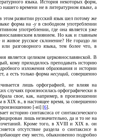
ературного языка. История некоторых форм,
о нашего времени не в литературном языке, а
 в этом развитии русский язык шел потому же
зыке форма на -
у
в свободном употреблении
итивном употреблении, где она является уже
внославянским влиянием. Но как и главным
 и живое русское склонение? Не гораздо ли
или разговорного языка, тем более что, в
ия является целиком церковнославянской. В
дый, кому приходилось преподавать историю
подробного изложения образования и истории
т, а есть только форма
несущий
, совершенно
ичивается лишь орфографией, не влияя на
дких случаях произносилась орфографически в
 брала свое, как, например, в произношении
 в XIX в., в настоящее время, за совершенно
произношению [-иi] [
6
].
ает историю синтаксиса от синтаксического
ицирован лишь незначительно, да и то не на
очетаний. Кроме того, в XVIII и XIX в. он
няется отсутствие раздела о синтаксисе в
одобающее ему место, обыкновенно подробно