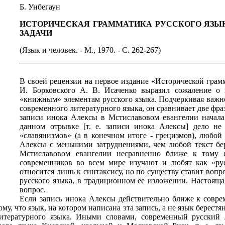
Б. Унбегаун
ИСТОРИЧЕСКАЯ ГРАММАТИКА РУССКОГО ЯЗЫК
ЗАДАЧИ
(Язык и человек. - М., 1970. - С. 262-267)
В своей рецензии на первое издание «Исторической грамм
И. Борковского А. В. Исаченко выразил сожаление о
«книжным» элементам русского языка. Подчеркивая важно
современного литературного языка, он сравнивает две фраз
записи инока Алексы в Мстиславовом евангелии начала 
данном отрывке [т. е. записи инока Алексы] дело не
«славянизмов» (а в конечном итоге - грецизмов), любой
Алексы с меньшими затруднениями, чем любой текст бер
Мстиславовом евангелии несравненно ближе к тому 
современников во всем мире изучают и любят как «ру
относится лишь к синтаксису, но по существу ставит воп
русского языка, в традиционном ее изложении. Настоящая
вопрос.
Если запись инока Алексы действительно ближе к совре
ому, что язык, на котором написана эта запись, а не язык берест
литературного языка. Иными словами, современный русский 