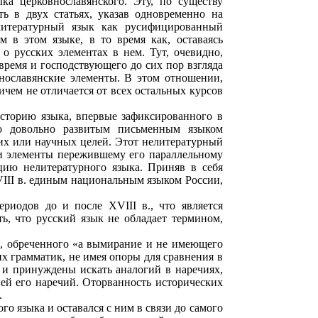
ка церковнославянского. Эту, по существу
 в двух статьях, ука­зав одновременно на
 литературный язык как русифицированный
м в этом языке, в то время как, оставаясь
о русских элементах в нем. Тут, очевидно,
ремя и господствующего до сих пор взгляда
нославянские элементы. В этом отношении,
ичем не отличается от всех остальных курсов
историю языка, впервые зафиксированного в
го довольно развитым письменным языком
ских или научных целей. Этот нелитературный
ои элементы пережившему его параллельному
цию нелитературного языка. Приняв в себя
VIII в. единым национальным языком России,
риодов до и после XVIII в., что является
ь, что русский язык не обладает термином,
а, обреченного «а вымирание и не имеющего
их грамматик, не имея опоры для сравнения в
 и принуждены искать аналогий в наречиях,
ей его наречий. Оторванность исторических
.
о языка и оставался с ним в связи до самого