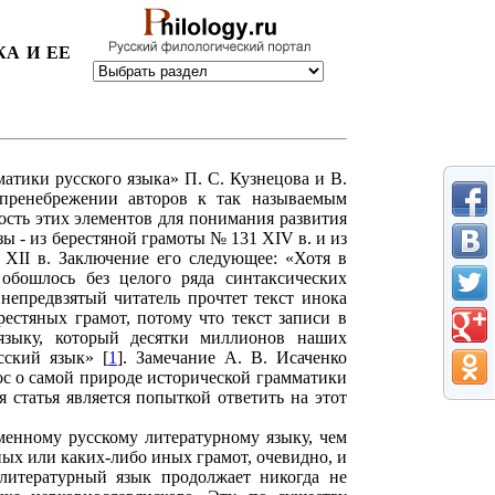
А И ЕЕ
атики русского языка» П. С. Кузнецова и В.
 пренебрежении авторов к так называемым
сть этих элементов для понимания развития
ы - из берестяной грамоты № 131 XIV в. и из
XII в. Заключение его следующее: «Хотя в
 обошлось без целого ряда синтаксических
 непредвзятый читатель прочтет текст инока
естяных грамот, потому что текст записи в
языку, который десятки миллионов наших
сский язык» [
1
]. Замечание А. В. Исаченко
рос о самой природе исторической грамматики
 статья является попыткой ответить на этот
менному русскому литературному языку, чем
яных или каких-либо иных грамот, очевидно, и
литературный язык продолжает никогда не