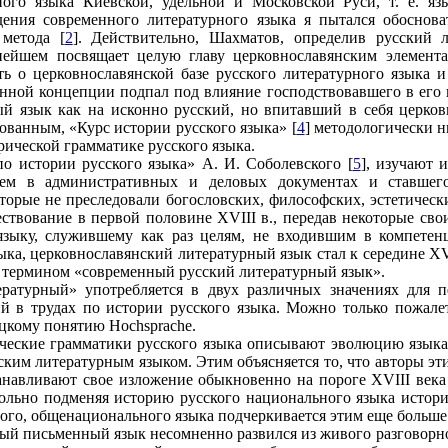
го языка Киевской, удельной и Московской Руси, т. е. язы
ния современного ли­тературного языка я пытался обосновать
 метода [
2
]. Действительно, Шахматов, определив русский
ьнейшем посвящает целую главу церковнославянским элемента
 о церковнославянской базе русского литературного языка и 
нной концепции подпал под влияние господствовавшего в его в
ый язык как на исконно русский, но впитавший в себя церков
ованным, «Курс истории русского языка» [
4
] методологически н
рической грамматике русского языка.
по истории русского языка» А. И. Соболевского [
5
], изучают 
атем в административных и деловых документах и ставше
 которые не преследовали богословских, философских, эстетиче
ствование в первой половине XVIII в., передав некоторые св
языку, служившему как раз целям, не входившим в компетен
ыка, церковнославянский литературный язык стал к середине X
ать термином «современный русский литературный язык».
ературный» употребляется в двух различных значениях для пе
 в трудах по истории русского языка. Можно только пожалет
цкому понятию Hochsprache.
ические грамматики русского языка описывают эволюцию язык
ским литературным языком. Этим объясняется то, что авторы эт
анавливают свое изложение обыкновенно на пороге XVIII века
вольно подменяя историю русского национального языка истори
ого, общенационального языка подчеркивается этим еще больше
ый письменный язык несомненно развился из живого разговорног