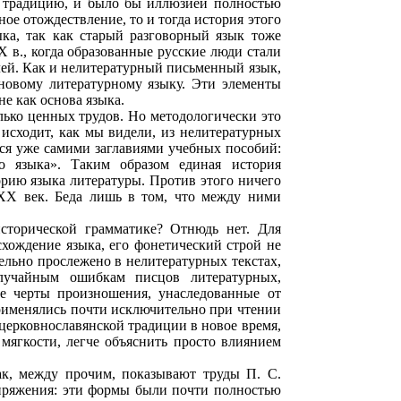
ю традицию, и было бы иллюзией полностью
ное отождествление, то и тогда история этого
ыка, так как старый разговорный язык тоже
X в., когда образованные русские люди стали
ей. Как и нелитературный письменный язык,
 новому литературному языку. Эти элементы
не как основа языка.
олько ценных трудов. Но методологически это
 исходит, как мы видели, из нелитературных
ется уже самими заглавиями учебных пособий:
го языка». Таким образом единая история
орию языка литературы. Против этого ничего
 XX век. Беда лишь в том, что между ними
сторической грамматике? Отнюдь нет. Для
хождение языка, его фонетический строй не
ельно прослежено в нелитературных текстах,
лучайным ошибкам писцов литературных,
ые черты произношения, унаследованные от
рименялись почти исключительно при чтении
церковнославянской традиции в новое время,
мягкости, легче объяснить просто влиянием
ак, между прочим, показывают труды П. С.
пряжения: эти формы были почти полностью