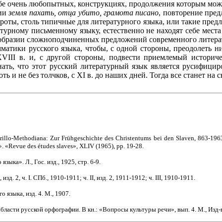
ебе очень любопытных, конструкциях, продолжения которым мож
ции
земля пахать, отца убито, грамота писано
, повторение пред
ороты, столь типичные для литературного языка, или такие пред
турному письменному языку, естественно не находят себе мест
нообразии сложноподчиненных предложений современного литера
амматики русского языка, чтобы, с одной стороны, преодолеть
XVIII в. и, с другой стороны, подвести приемлемый истори
нать, что этот русский литературный язык является русифици
ь и не без толчков, с XI в. до наших дней. Тогда все станет на с
yrillo-Methodiana: Zur Frühgeschichte des Christentums bei den Slaven, 863-1963
e?». «Revue des études slaves», XLIV (1965), pp. 19-28.
ыка». Л., Гос. изд., 1925, стр. 6-9.
д. 2, ч. I. СПб., 1910-1911; ч. II, изд. 2, 1911-1912; ч. III, 1910-1911.
 языка, изд. 4. М., 1907.
области русской орфографии. В кн.: «Вопросы культуры речи», вып. 4. М., Изд-