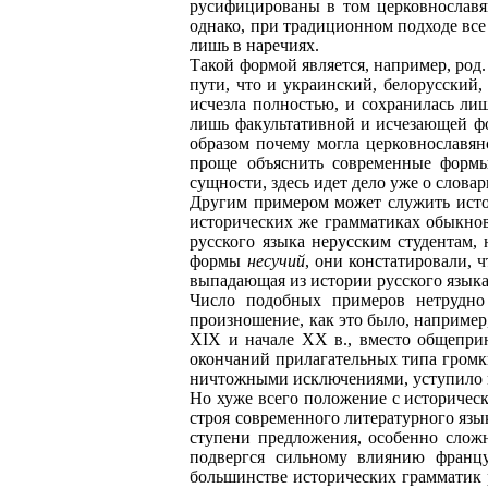
русифицированы в том церковнославян
однако, при традиционном подходе все
лишь в наречиях.
Такой формой является, например, род. п
пути, что и украинский, белорусский
исчезла полностью, и сохранилась лиш
лишь факультативной и исчезающей фо
образом почему могла церковнославян
проще объяснить современные формы
сущности, здесь идет дело уже о слова
Другим примером может служить истор
исторических же грамматиках обыкно
русского языка нерусским студентам, 
формы
несучий
, они констатировали, 
выпадающая из истории русского языка
Число подобных примеров нетрудно 
произношение, как это было, например
XIX и начале XX в., вместо общеприн
окончаний прилагательных типа громки
ничтожными исключениями, уступило ме
Но хуже всего положение с историчес
строя современного литературного язы
ступени предложения, особенно сложн
подвергся сильному влиянию француз
большинстве исторических грамматик 