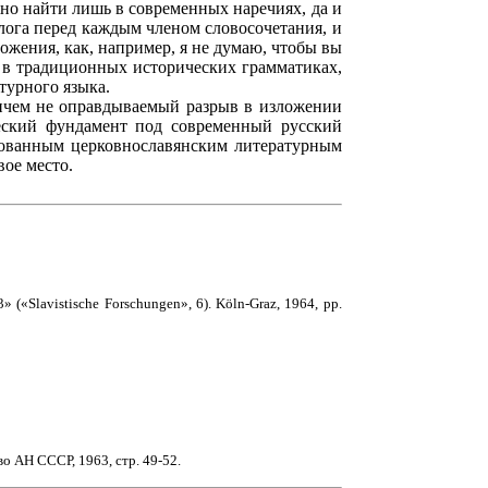
но найти лишь в современных наречиях, да и
лога перед каждым членом словосочетания, и
ложения, как, например, я не думаю, чтобы вы
а в традиционных исторических грамматиках,
турного языка.
 ничем не оправдываемый разрыв в изложении
ческий фундамент под современный русский
рованным церковнославянским литературным
вое место.
» («Slavistische Forschungen», 6). Köln-Graz, 1964, pp.
во АН СССР, 1963, стр. 49-52.