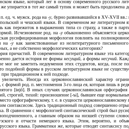
ском языке, который лег в основу современного русского лит
 же упирается в тот же самый тупик и может быть продолжена д
. ед. ч. мужск. рода на -
у
, бурно развивавшийся в XV-XVII вв.:
, польский и чешский языки. В современном же литературном я
ь как пережиток в выражениях типа со страху, а также в парт
рмой. Исчезновение род. на -
у
обыкновенно объясняется церко
ская русифицированная морфология повлиять на полнокровное
 на -
у
как заимствованные из нелитературного письменного 
рных, а не собственно морфологических категориях?
ия причастий. В современном литературном языке эта категор
венно дается история не формы
несущий
, а формы
несучий
. Каж
не мог не заметить недоумения этих студентов, когда, после 
что подобной формы в русском литературном языке не существуе
 при традиционном к ней подходе.
увеличить. Иногда их церковнославянский характер огран
, с формой род. п. местоимения 3-го лица
ея
, которая лишь в ре
ятого [iиjó]. В иных случаях церковно­славянская орфография
й, строгий, тихий: произношение [-ъi], бывшее еще нормальным
сто орфографическому, т. е. в сущности церковнославянскому 
ким синтаксисом. Здесь традиционный подход совершенно отрыв
ка. В сравнении с морфологией синтаксический строй был русиф
оподчиненного, а главным образом на низшей ступени словос
ского и отчасти немецкого языка. Этим, вероятно, и объяс
русского языка. Грамматики же, которые отводят синтаксису п