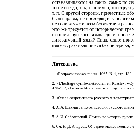
останавливаются на таких, самих по с
то не всегда, как, например, конструк
т. п. С другой стороны, причастные об
были правы, не восходящие к нелитера
не говоря уже о всем богатстве и раз
Что же требуется от исторической гр
истории русского языка до и после 
литературный язык? Лишь одно: приз
языком, развивавшимся без перерыва, хот
Литература
1. «Вопросы языкознания», 1965, № 4, стр. 130.
2. «L’héritage cyrillo-méthodien en Russie». «C
470-482, «Le russe littéraire est-il d’origine russ
3. «Очерк современного русского литературного яз
4. А. А. Шахматов. Курс истории русского языка, из
5. А. И. Соболевский. Лекции по истории русского
6. См. Н. Д. Андреев. Об одном эксперименте в 