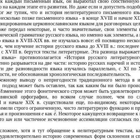
 как каждый письменный язык, он выработал свою собственну
ю на каждом этапе его развития. Но даже если и допустить подоб
ог же тупик, что и история нелитературного письменного яз
несколько позже письменного языка - в конце XVIII и начале XI
ицированным церковнославянским языком для разговорных цел
оже передал некоторые, и часто значительные, свои элементы
рической грамматике русского языка, но именно как элементы, а 
о языка в XVIII-XIX вв. не изучалась вовсе: ей посвящено неск
, чем изучение истории русского языка до XVIII в.: последнее
я с XVIII в. берутся тексты литературные. Эта разница выража
 языка» противополагается «История русского литературно
енно разрывается на две части: историю русских наречий и ист
эти две разновидности языка изучались параллельно, с XI по
ости, не обоснованная хронологическая последовательность.
бежному выводу о непригодности традиционного метода в и
подход может быть оставлен, так как каким бы ни было проис
Изменение этого фонетического строя может быть удовлетворит
вянской орфографии, во всяком случае полнее, чем по с
II и начале XIX в. существовали еще, по-видимому, некотор
и имели строго ограниченную, чисто литературную функцию и п
анья и произношения
е
как
ё
. Некоторое кажущееся возвращение к 
то
шн
или частичное исчезновение ассимиляции согласных по 
сложнее, хотя и тут обращение к нелитературным текстам, к
е удовлетворительно историю современных форм склонения и с