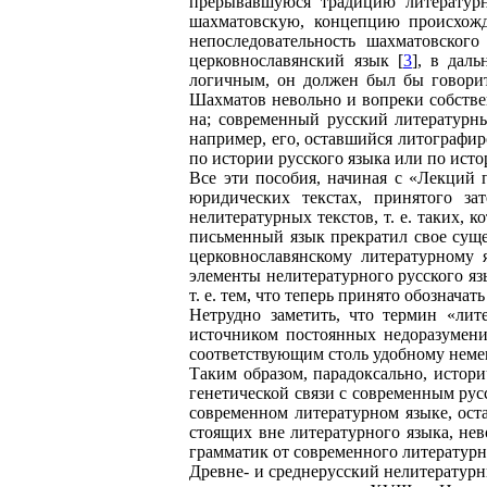
прерывавшуюся традицию литературно
шахматовскую, концепцию происхожде
непоследовательность шахматовского
церковнославянский язык [
3
], в дал
логичным, он должен был бы говорить
Шахматов невольно и вопреки собстве
на; современный русский литературн
например, его, оставшийся литографир
по истории русского языка или по исто
Все эти пособия, начиная с «Лекций 
юридических текстах, принятого з
нелитературных текстов, т. е. таких,
письменный язык прекратил свое суще
церковнославянскому литературному 
элементы нелитературного русского яз
т. е. тем, что теперь принято обознач
Нетрудно заметить, что термин «лит
источником постоянных недоразумений
соответствующим столь удобному неме
Таким образом, парадоксально, истор
генетической связи с современным рус
современном литературном языке, ост
стоящих вне литературного языка, не
грамматик от современного литературн
Древне- и среднерусский нелитературн