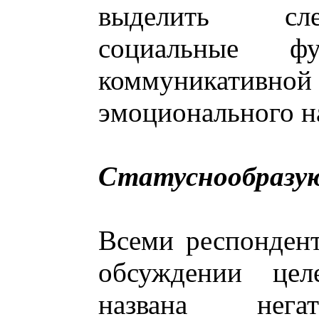
выделить сл
социальные ф
коммуникат
эмоционального н
Статуснообразу
Всеми респонден
обсуждении цел
названа негат