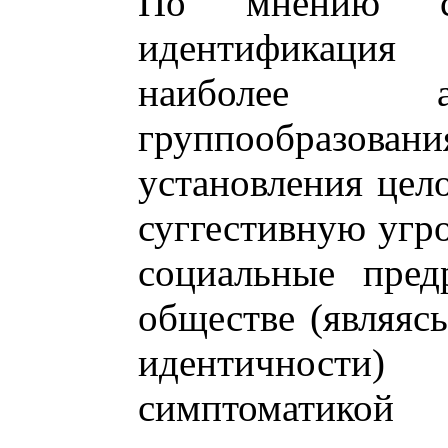
По мнению соц
идентификация
наиболее а
группообразов
установления цело
суггестивную угр
социальные пред
обществе (являяс
идентичност
симптоматико