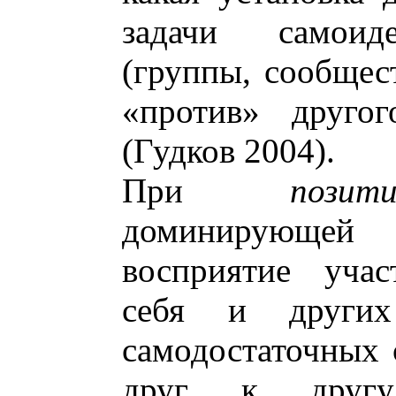
задачи самоид
(группы, сообщест
«против» другог
(Гудков 2004).
При
пози
доминирующей 
восприятие учас
себя и други
самодостаточных 
друг к другу