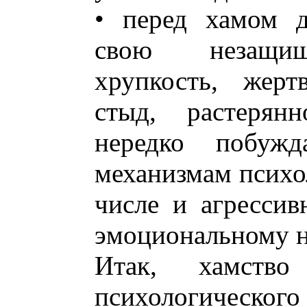
• перед хамом д
свою незащищё
хрупкость, жерт
стыд, растерянн
нередко побуж
механизмам психо
числе и агрессив
эмоциональному 
Итак, хамств
психологическо