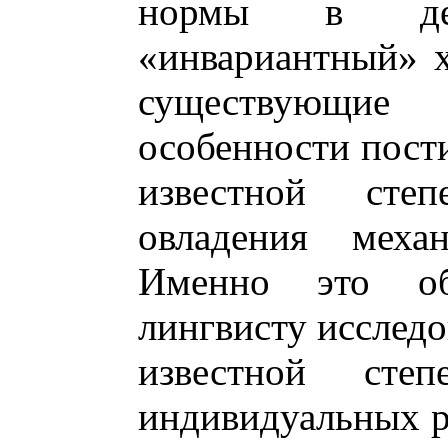
нормы в дет
«инвариантный» х
существующи
особенности пости
известной сте
овладения меха
Именно это обс
лингвисту исследо
известной степ
индивидуальных ре