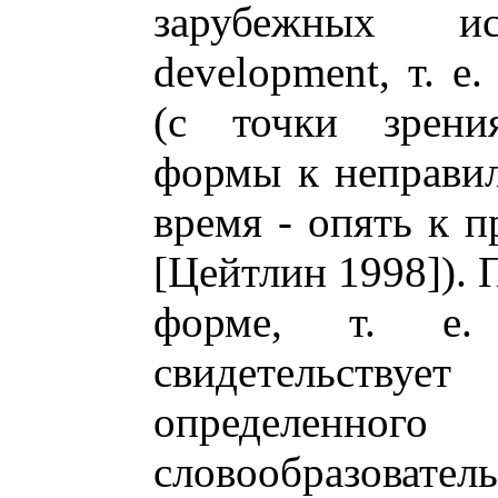
зарубежных ис
development, т. е
(с точки зрени
формы к неправил
время - опять к п
[Цейтлин 1998]). 
форме, т. е. 
свидетельствует
определен
словообраз