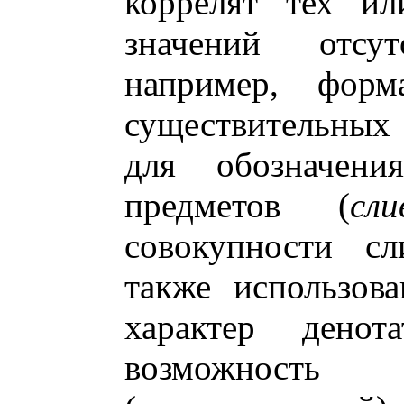
коррелят тех ил
значений отсу
например, форм
существительных
для обозначени
предметов (
сл
совокупности сл
также использова
характер денот
возможност