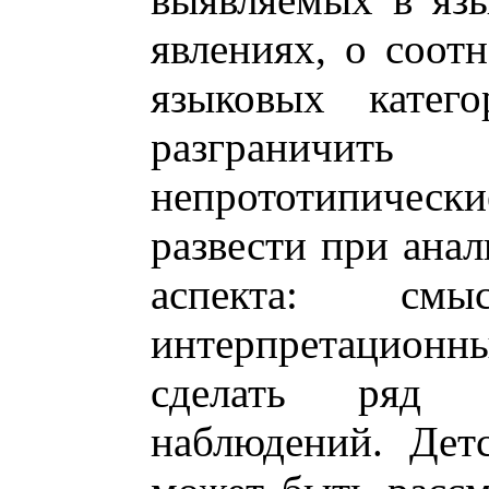
явлениях, о соот
языковых катего
разграничить
непрототипическ
развести при анал
аспекта: см
интерпретационн
сделать ряд 
наблюдений. Дет