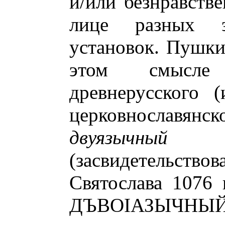
и/или безнравств
лице разных 
установок. Пушки
этом смысле 
древнерусского 
церковнославян
двуязычный
«
(засвидетельств
Cвятослава 1076 г
ДЪВОІАЗЫЧНЫЙ.,