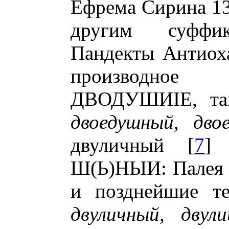
Ефрема Сирина 137
другим суфф
Пандекты Антиоха
производное
ДВОДУШИІЕ, там
двоедушный, дво
двуличный [
7
] 
Ш(Ь)НЫИ: Палея X
и позднейшие те
двуличный, двул