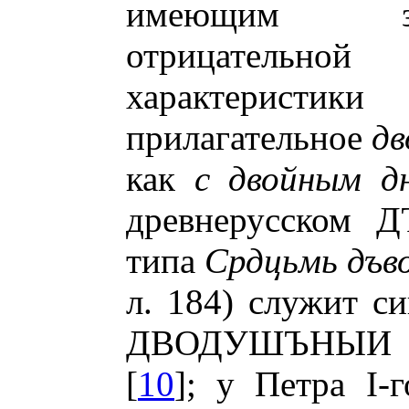
имеющим зн
отрицатель
характерист
прилагательное
дв
как
с двойным д
древнерусском 
типа
Срдцьмь дъв
л. 184) служит с
ДВОДУШЪНЫИ 
[
10
]; у Петра I-