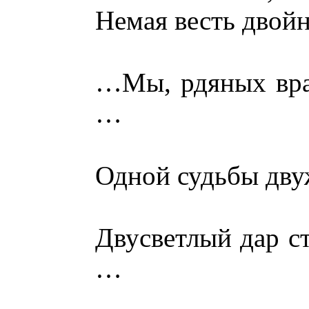
Немая весть двойн
…Мы, рдяных врат
…
Одной судьбы двуж
Двусветлый дар ст
…