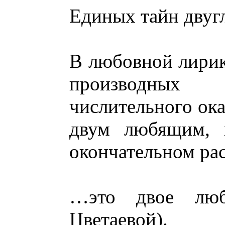
Единых тайн двугл
В любовной лирик
производных 
числительного ок
двум любящим, 
окончательном ра
…это двое люб
Цветаевой).