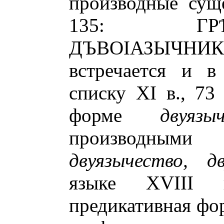
производные суще
135: ГР
ДЪВОІАЗЫЧН
встречается и в
списку XI в., 73 
форме
двуязы
произво
двуязычество, дв
языке ХVIII 
предикативная ф