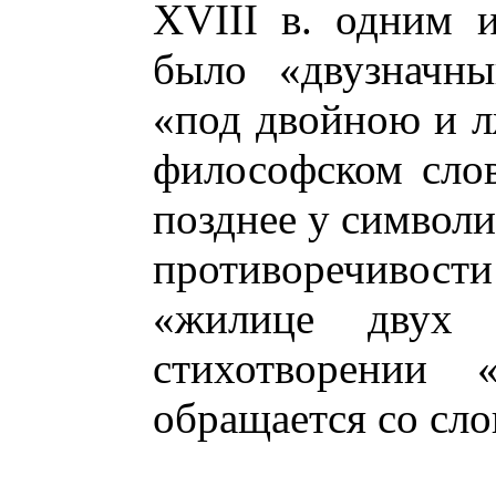
XVIII в. одним 
было «двузначны
«под двойною и 
философском слов
позднее у символ
противоречивост
«жилице двух
стихотворении
обращается со сло