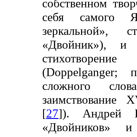
собственном твор
себя самого 
зеркальной», с
«Двойник»), и 
стихотворени
(Doppelganger; 
сложного слов
заимствование X
[
27
]). Андрей 
«Двойников» 