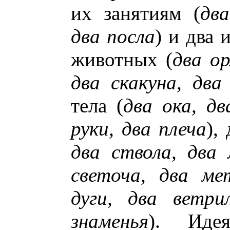
их занятиям (
дв
два посла
) и два 
животных (
два ор
два скакуна, два
тела (
два ока, дв
руки, два плеча
),
два ствола, два 
светоча, два ме
дуги, два ветри
знаменья
). Идея