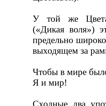
У той же Цвета
(«Дикая воля») э
предельно широко
выходящем за рам
Чтобы в мире было
Я и мир!
Сходные два упо