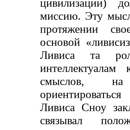
цивилизации) д
миссию. Эту мысл
протяжении сво
основой «ливиси
Ливиса та рол
интеллектуалам 
смыслов, н
ориентироваться
Ливиса Сноу зак
связывал поло