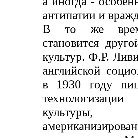
а иногда - особен
антипатии и вражды
В то же врем
становится друг
культур. Ф.Р. Лив
английской социо
в 1930 году пиш
технологизаци
культуры
американизиро