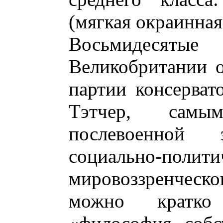
(мягкая окраинная 
Восьмидесят
Великобритании 
партии консерват
Тэтчер, самы
послевоенной
социально-пол
мировоззренчес
можно кратко