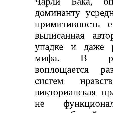
Чарли Бака, о
доминанту усред
примитивность е
выписанная авто
упадке и даже р
мифа. В ром
воплощается ра
систем нравств
викторианская нр
не функционал