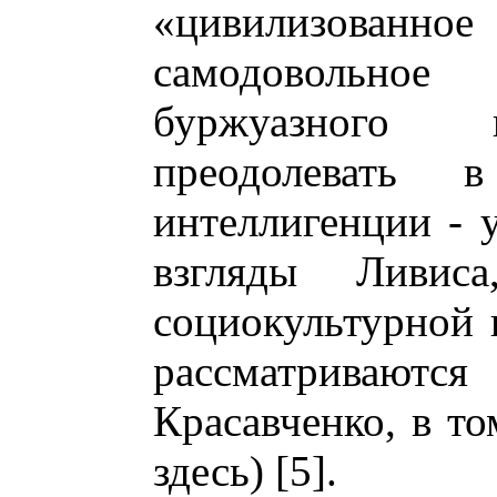
«цивилизова
самодовольно
буржуазного 
преодолевать 
интеллигенции - 
взгляды Ливис
социокультурной 
рассматриваю
Красавченко, в т
здесь) [5].