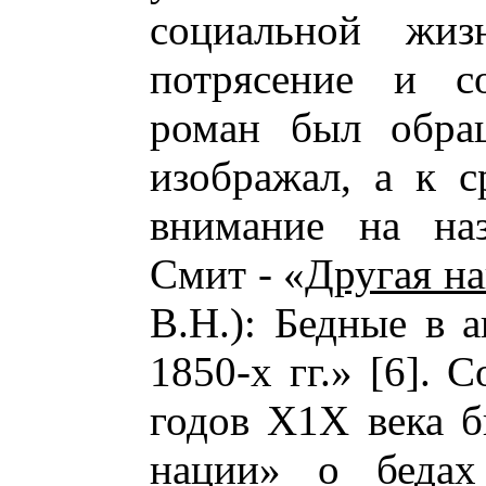
социальной жиз
потрясение и со
роман был обра
изображал, а к с
внимание на наз
Смит - «
Другая н
В.Н.): Бедные в 
1850-х гг.» [6]. 
годов Х1Х века б
нации» о бедах