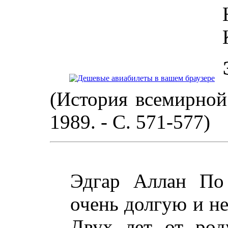
(История всемирной 
1989. - С. 571-577)
Эдгар Аллан По 
очень долгую и не
Двух лет от род