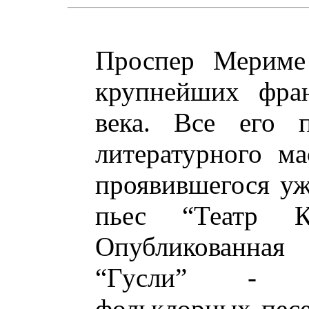
Проспер Мериме 
крупнейших фран
века. Все его п
литературного ма
проявившегося у
пьес “Театр К
Опубликованная
“Гусли” - б
фольклорных песе