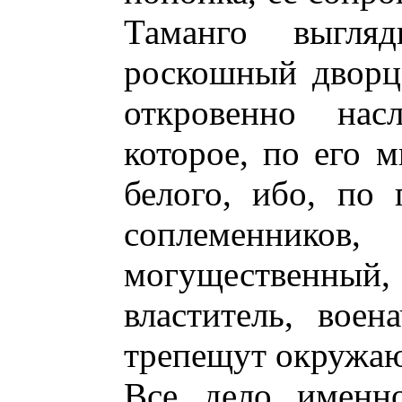
Таманго выгля
роскошный дворц
откровенно насл
которое, по его 
белого, ибо, по
соплеменнико
могущественный,
властитель, воен
трепещут окружа
Все дело именно