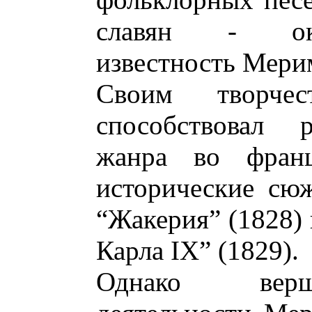
славян - око
известность Мери
Своим творче
способствовал р
жанра во франц
исторические сю
“Жакерия” (1828)
Карла IХ” (1829).
Однако верш