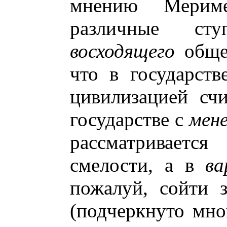
мнению Мерим
различные ст
восходящего
общес
что в государст
цивилизацией счи
государстве с
мен
рассматриваетс
смелости, а в
ва
пожалуй, сойти 
(подчеркнуто мною