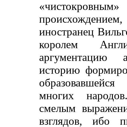
«чистокров
происхождени
иностранец Вильг
королем Англ
аргументацию а
историю формиро
образовавшейся
многих народо
смелым выражени
взглядов, ибо п