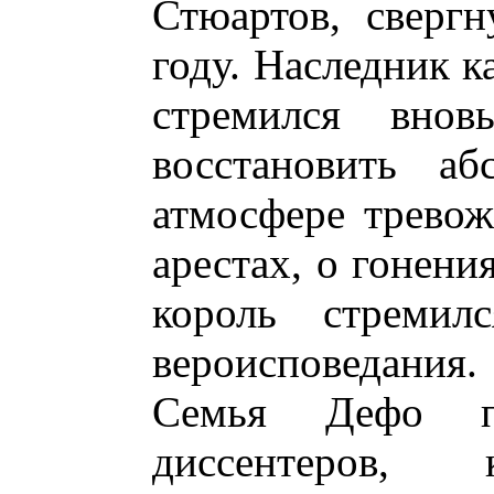
Стюартов, сверг
году. Наследник к
стремился внов
восстановить а
атмосфере тревож
арестах, о гонени
король стремил
вероисповедания.
Семья Дефо п
диссентеров, 