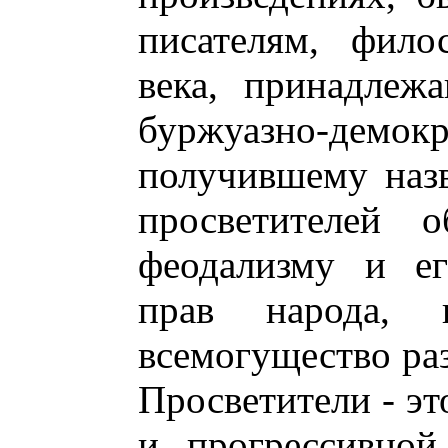
писателям, фил
века, принадлеж
буржуазно-демок
получившему наз
просветителей о
феодализму и ег
прав народа, 
всемогущество раз
Просветители - э
и прогрессивной