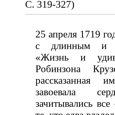
С. 319-327)
25 апреля 1719 го
с длинным и з
«Жизнь и удив
Робинзона Кру
рассказанная 
завоевала се
зачитывались все
те, кто едва владе