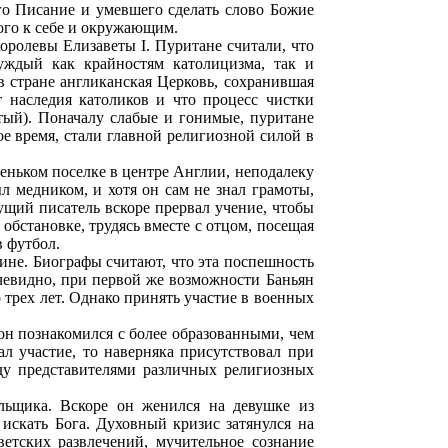
го Писание и умевшего сделать слово Божие
ого к себе и окружающим.
оролевы Елизаветы I. Пуритане считали, что
уждый как крайностям католицизма, так и
 стране англиканская Церковь, сохранившая
 наследия католиков и что процесс чистки
тый). Поначалу слабые и гонимые, пуритане
ое время, стали главной религиозной силой в
леньком поселке в центре Англии, неподалеку
л медником, и хотя он сам не знал грамоты,
дущий писатель вскоре прервал учение, чтобы
обстановке, трудясь вместе с отцом, посещая
в футбол.
щине. Биографы считают, что эта поспешность
Очевидно, при первой же возможности Баньян
 трех лет. Однако принять участие в военных
 он познакомился с более образованными, чем
л участие, то наверняка присутствовал при
ду представителями различных религиозных
льщика. Вскоре он женился на девушке из
искать Бога. Духовный кризис затянулся на
ветских развлечений, мучительное сознание