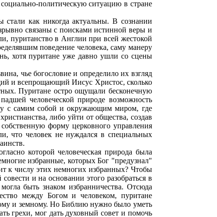
й социально-политическую ситуацию в стране
ы стали как никогда актуальны. В сознании
азрывно связаны с поисками истинной веры и
ли, пуританство в Англии при всей жестокой
ределявшим поведение человека, саму манеру
ень, хотя пуритане уже давно ушли со сцены
ина, чье богословие и определило их взгляд
ящий и всепрощающий Иисус Христос, сколько
ртных. Пуритане остро ощущали бесконечную
 падшей человеческой природе возможность
ну с самим собой и окружающим миром, где
христианства, либо уйти от общества, создав
 собственную форму церковного управления
ли, что человек не нуждался в специальных
аинств.
гласно которой человеческая природа была
емногие избранные, которых Бог "предузнал"
жит к числу этих немногих избранных? Чтобы
й совести и на основании этого разобраться в
 могла быть знаком избранничества. Отсюда
чество между Богом и человеком, пуритане
ному и земному. Но Библию нужно было уметь
ать грехи, мог дать духовный совет и помочь