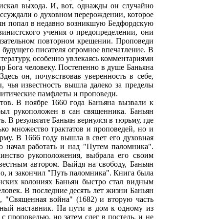
 искал выхода. И, вот, однажды он случайно
ассуждали о духовном перерождении, которое
ьян попал в недавно возникшую Бедфордскую
инистского учения о предопределении, они
бязательном повторном крещении. Проповеди
 будущего писателя огромное впечатление. В
тературу, особенно увлекаясь комментариями
ар Бога человеку. Постепенно в душе Баньяна
десь он, почувствовав уверенность в себе,
, чья известность вышла далеко за пределы
олитические памфлеты и проповеди.
тов. В ноябре 1660 года Баньяна вызвали к
 был рукоположен в сан священника. Баньян
ь. В результате Баньян вернулся в тюрьму, где
лько множество трактатов и проповедей, но и
му. В 1666 году вышла в свет его духовная
о начал работать и над "Путем паломника".
инство рукоположения, выбрала его своим
естным автором. Выйдя на свободу, Баньян
но, и закончил "Путь паломника". Книга была
анских колониях Баньян быстро стал видным
ловек. В последние десять лет жизни Баньян
, "Священная война" (1682) и вторую часть
вный наставник. На пути в дом к одному из
с проповедью, но затем слег в постель, и не