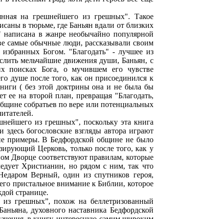
янная на грешнейшего из грешных". Такое
писаны в тюрьме, где Баньян вдали от близких
" написана в жанре необычайно популярной
е самые обычные люди, рассказывали своим
 избранных Богом. "Благодать" - лучшее из
слить мельчайшие движения души, Баньян, с
их поисках Бога, о мучившем его чувстве
го душе после того, как он присоединился к
ниги ( без этой доктрины она и не была бы
т ее на второй план, превращая "Благодать,
общине собратьев по вере или потенциальных
итателей.
нейшего из грешных", поскольку эта книга
 здесь богословские взгляды автора играют
ие примеры. В Бедфордской общине не было
ирующий Церковь, только после того, как у
ном Дворце соответствуют правилам, которые
едует Христианин, но рядом с ним, так что
 Недаром Верный, один из спутников героя,
его пристальное внимание к Библии, которое
ждой странице.
о из грешных”, похож на беллетризованный
Баньяна, духовного наставника Бедфордской
начения, в книгу, интересную самим широким