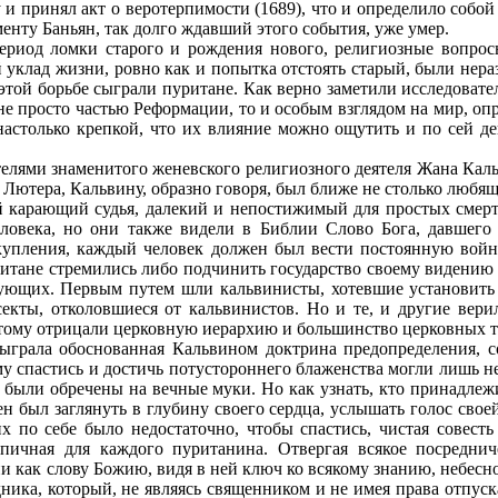
 и принял акт о веротерпимости (1689), что и определило собо
менту Баньян, так долго ждавший этого события, уже умер.
ериод ломки старого и рождения нового, религиозные вопрос
 уклад жизни, ровно как и попытка отстоять старый, были нер
этой борьбе сыграли пуритане. Как верно заметили исследовате
не просто частью Реформации, то и особым взглядом на мир, оп
 настолько крепкой, что их влияние можно ощутить и по сей д
лями знаменитого женевского религиозного деятеля Жана Кальв
о Лютера, Кальвину, образно говоря, был ближе не столько люб
ый карающий судья, далекий и непостижимый для простых сме
человека, но они также видели в Библии Слово Бога, давшего
скупления, каждый человек должен был вести постоянную вой
ритане стремились либо подчинить государство своему видению 
ющих. Первым путем шли кальвинисты, хотевшие установить
екты, отколовшиеся от кальвинистов. Но и те, и другие вери
отому отрицали церковную иерархию и большинство церковных т
грала обоснованная Кальвином доктрина предопределения, со
у спастись и достичь потустороннего блаженства могли лишь н
е были обречены на вечные муки. Но как узнать, кто принадле
ен был заглянуть в глубину своего сердца, услышать голос свое
х по себе было недостаточно, чтобы спастись, чистая совесть
ипичная для каждого пуританина. Отвергая всякое посредни
и как слову Божию, видя в ней ключ ко всякому знанию, небес
дника, который, не являясь священником и не имея права отпуск