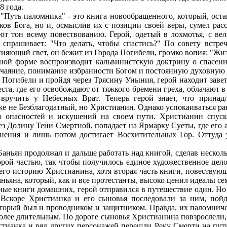
8 года.
Путь паломника" - это книга новообращенного, который, остав
ков Бога, но и, осмыслив их с позиции своей веры, сумел рас
ют тон всему повествованию. Герой, одетый в лохмотья, с ве
, спрашивает: "Что делать, чтобы спастись?" По совету встре
ияющий свет, он бежит из Города Погибели, громко вопия: "Жиз
ой форме воспроизводит кальвинистскую доктрину о спасении
тчаяние, понимание избранности Богом и постоянную духовную б
а Погибели и пройдя через Трясину Уныния, герой находит заве
та, где его освобождают от тяжкого бремени греха, облачают в
вручить у Небесных Врат. Теперь герой знает, что прина
 уже не Безблагодатный, но Христианин. Однако успокаиваться 
о опасностей и искушений на своем пути. Христианин спуск
з Долину Тени Смертной, попадает на Ярмарку Суеты, где его 
нения и лишь потом достигает Восхитительных Гор. Оттуда 
аньян продолжал и дальше работать над книгой, сделав нескол
рой частью, так чтобы получилось единое художественное целое
его историю Христианина, хотя вторая часть книги, повествующ
ньяна, который, как и все протестанты, высоко ценил идеалы с
ные книги домашних, герой отправился в путешествие один. Но
. Вскоре Христианка и его сыновья последовали за ним, пой
торый был и проводником и защитником. Правда, их паломнич
более длительным. По дороге сыновья Христианина повзрослели,
стианка и ряд других персонажей перешли Реку Смерти на пути