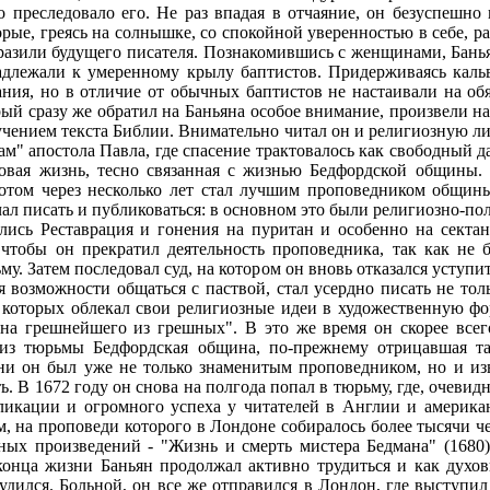
о преследовало его. Не раз впадая в отчаяние, он безуспешно
рые, греясь на солнышке, со спокойной уверенностью в себе, р
поразили будущего писателя. Познакомившись с женщинами, Бан
адлежали к умеренному крылу баптистов. Придерживаясь кальв
ания, но в отличие от обычных баптистов не настаивали на о
й сразу же обратил на Баньяна особое внимание, произвели на
чением текста Библии. Внимательно читал он и религиозную ли
м" апостола Павла, где спасение трактовалось как свободный д
овая жизнь, тесно связанная с жизнью Бедфордской общины. З
отом через несколько лет стал лучшим проповедником общины
ачал писать и публиковаться: в основном это были религиозно-п
лись Реставрация и гонения на пуритан и особенно на сектан
 чтобы он прекратил деятельность проповедника, так как не
ьму. Затем последовал суд, на котором он вновь отказался уступит
ея возможности общаться с паствой, стал усердно писать не то
 которых облекал свои религиозные идеи в художественную фор
 на грешнейшего из грешных". В это же время он скорее всег
 из тюрьмы Бедфордская община, по-прежнему отрицавшая та
ни он был уже не только знаменитым проповедником, но и изв
 В 1672 году он снова на полгода попал в тюрьму, где, очевид
бликации и огромного успеха у читателей в Англии и америк
 на проповеди которого в Лондоне собиралось более тысячи че
ных произведений - "Жизнь и смерть мистера Бедмана" (1680)
конца жизни Баньян продолжал активно трудиться и как духо
дился. Больной, он все же отправился в Лондон, где выступил 