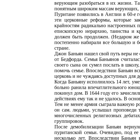
верующим разобраться в их жизни. Та
понятным широким массам верующих, с
Пуритане появились в Англии в 60-е г
эти церковные реформы, которые за
крайностям радикально настроенных п
епископскую иерархию, таинства и к
должен быть продолжен. (Недаром же 
постепенно набирали все большую и бол
стране.
Джон Баньян нашел свой путь веры не с
от Бедфорда. Семья Баньянов считалас
своего сына он сумел послать в школу,
помочь семье. Впоследствии Баньян всп
церковь и не чуждаясь доступных для д
Когда Баньяну исполнилось 14 лет, уме
больно ранила впечатлительного юнош
покинул дом. В 1644 году его зачислил
действиях ему так и не удалось. В осн
Тем не менее армия сыграла важную ро
он сам. людьми, услышал проповеди т
многочисленных религиозных дебатах
группировок.
После демобилизации Баньян вернул
пуританской семьи. Очевидно, под ее
несколько лет. Впоследствии Баньян 