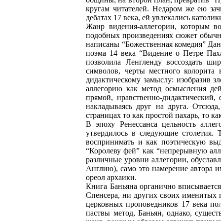
кругам читателей. Недаром же ею за
дебатах 17 века, ей увлекались католи
Жанр видения-аллегории, которым во
подобных произведениях сюжет обычно 
написаны “Божественная комедия” Дант
поэма 14 века “Видение о Петре Пах
позволила Ленгленду воссоздать ши
символов, черты местного колорита
дидактическому замыслу: изобразив зл
аллегорию как метод осмысления дей
прямой, нравственно-дидактический,
накладываясь друг на друга. Отсюда
страницах то как простой пахарь, то ка
В эпоху Ренессанса цельность аллег
утвердилось в следующие столетия. 
воспринимать и как поэтическую вы
“Королеву фей” как “непрерывную алл
различные уровни аллегории, обуслав
Англию), само это намерение автора 
ореол архаики.
Книга Баньяна органично вписывается 
Спенсера, ни других своих именитых п
церковных проповедников 17 века пол
паствы метод, Баньян, однако, сущес