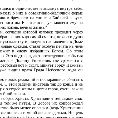
шись в одиночестве и заглянув внутрь себя,
сказать о них в объективно-безличной форме
ликим бременем на спине и Библией в руке,
ченного им Евангелиста, указавшего ему на
нь, жизнь, вечная жизнь."
, согласно которой человек проходит через
рань вплоть до самой смерти, пока его душа
тную калитку и, получив наставления в Доме
 новые одежды, ставят особую печать на челе
длежит к числу избранных Богом. Об этом
рано. Это подтверждают последующие события
ается в Долину Унижения, где сражается с
арестовывают и судят, минует Горку Наживы,
уже видны врата Града Небесного, куда он
ько новых редакций и постаравшись сблизить
. С этой задачей писатель так до конца и не
ая о судьбе жены и детей героя, очень важна
емейной жизни.
 выбрав Христа, Христианин тем самым спас
дя тем же путем. В дороге их сопровождал
ество было менее опасным (ведь Христианин
 женились и сами обзавелись детьми. Но цель
 в Небесный Град, хотя дети героев все еще