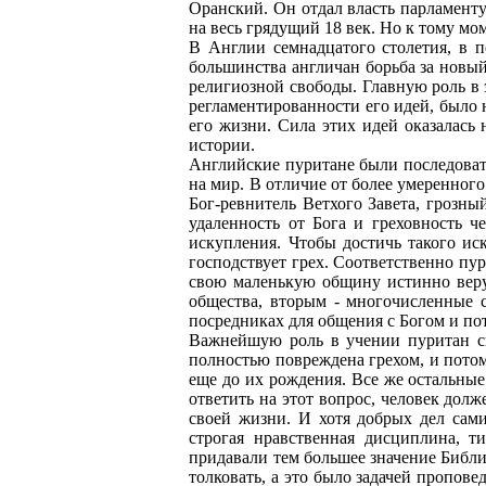
Оранский. Он отдал власть парламенту
на весь грядущий 18 век. Но к тому мо
В Англии семнадцатого столетия, в п
большинства англичан борьба за новый
религиозной свободы. Главную роль в 
регламентированности его идей, было 
его жизни. Сила этих идей оказалась
истории.
Английские пуритане были последовате
на мир. В отличие от более умеренног
Бог-ревнитель Ветхого Завета, грозн
удаленность от Бога и греховность 
искупления. Чтобы достичь такого и
господствует грех. Соответственно пу
свою маленькую общину истинно веру
общества, вторым - многочисленные с
посредниках для общения с Богом и п
Важнейшую роль в учении пуритан сы
полностью повреждена грехом, и потом
еще до их рождения. Все же остальны
ответить на этот вопрос, человек долж
своей жизни. И хотя добрых дел сами
строгая нравственная дисциплина, т
придавали тем большее значение Библи
толковать, а это было задачей пропове