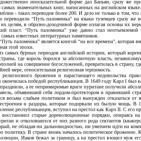
удожественно иносказательной форме дал Баньян, сразу же пр
 самых знаменательных книг, написанных на английском языке. 
иблии - таких переводов более 200. И дело не только в том, ч
о переводили “Путь паломника” на языки туземцев сразу же вс
 их целям, в образно-доходчивой форме излагая основы их вер
кий пласт. “Путь паломника” уже давно стал неотъемлемой 
ду самых известных литературных памятников.
Путь паломника” является книгой “на все времена”, которая вм
зная этой эпохи.
из самых бурных периодов английской истории, который корен
страны, где король боролся за абсолютную власть, независиму
олией на совершение богослужений, превратилась в страну, где
райней мере, относительная религиозная терпимость.
 религиозного брожения и нарастающего недовольства правл
я окончилась победой республиканцев. В 1649 году Карл I был 
разднили, а ее непримиримые враги пуритане получили абсолю
вель, объявивший себя лордом-протектором и правивший стра
лся весьма слабым политиком и был вынужден отказаться от в
естроения и раздоры, которые подорвали их былую мощь. В 1
вление республиканцев, вступил на престол как Карл II. С его п
а восстановил старые дореволюционные порядки, опираясь на
ритан и отколовшихся от них разного рода сектантов (квакеров
торый, не обладая ни дальновидностью, ни умением идти на ком
 политику. В стране вновь началось политическое брожение. Кр
еволюции, Иаков бежал за границу, а на престол взошел муж е