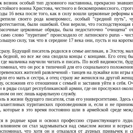
к возник особый тип духовного наставника, прекрасно знавше
тойкого воина Христова, честного и бескомпромиссного, строг
оды 16 века после того, как в силу вошли церковные реформы к
крепили своего рода компромисс, особый "средний путь", ч
ротестантов, были ошибкой. Они верили, что господствующая в
расочные церковные обряды, была недостаточно "очищена" от
само слово "пуритане" происходило от латинского purus - чис
ьшую силу, так что в середине 17 века они, пусть и на коротк
разу. Будущий писатель родился в семье англикан, в Элстоу, ма
ь бедной, но все же она сводила концы с концами. Его отец бы
 где мальчика научили читать и писать. По всей видимости, бу
оминал, что он рос в типичной для его социального положения 
еревенских жителей развлечений - танцев на лужайке или игры 
рли его мать и сестра, а отец стразу же женился на другой жен
у, осложнив его отношения с семьей и заставив уйти в себя. 
и в ряды солдат республиканской армии, где он прослужил около
овном он нес лишь караульную службу.
ль в жизни будущего писателя, став его университетами. Здесь
алантливых пуританских проповедников и, если и не принима
, которые в это время постоянно шли в армейской среде меж
ся в родные края и освоил профессию странствующего луди
 влиянием он стал задумываться над смыслом жизни и всерьез 
вспоминал, что хотя он и отказался от дурных привычек и с