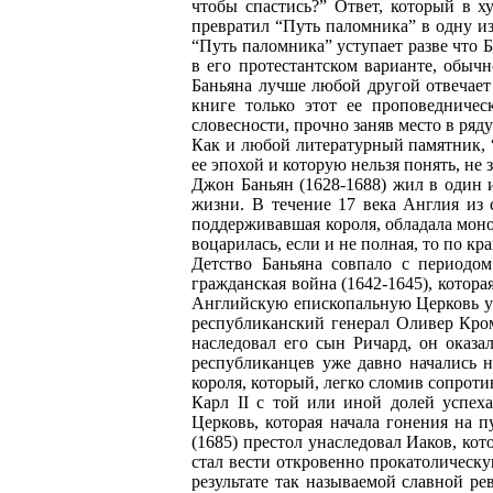
чтобы спастись?” Ответ, который в х
превратил “Путь паломника” в одну из
“Путь паломника” уступает разве что Б
в его протестантском варианте, обычн
Баньяна лучше любой другой отвечает
книге только этот ее проповедничес
словесности, прочно заняв место в ря
Как и любой литературный памятник, “
ее эпохой и которую нельзя понять, не 
Джон Баньян (1628-1688) жил в один 
жизни. В течение 17 века Англия из 
поддерживавшая короля, обладала моноп
воцарилась, если и не полная, то по к
Детство Баньяна совпало с периодом
гражданская война (1642-1645), котора
Английскую епископальную Церковь уп
республиканский генерал Оливер Кром
наследовал его сын Ричард, он оказа
республиканцев уже давно начались н
короля, который, легко сломив сопроти
Карл II с той или иной долей успех
Церковь, которая начала гонения на пу
(1685) престол унаследовал Иаков, ко
стал вести откровенно прокатолическую
результате так называемой славной р