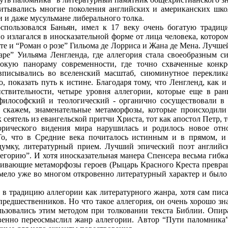
читывались многие поколения английских и американских шко
ки и даже мусульмане либерального толка.
спользовался Баньян, имел к 17 веку очень богатую тради
излагался в иносказательной форме от лица человека, котором
е и “Роман о розе” Гильома де Лорриса и Жана де Мена. Лучше
аре” Уильяма Ленгленда, где аллегория стала своеобразным 
рокую панораму современности, где точно схваченные конкр
 вписывались во вселенский масштаб, сиюминутное переклик
о, показать путь к истине. Благодаря тому, что Ленгленд, как
ствительности, четыре уровня аллегории, которые еще в ран
 философский и теологический - органично сосуществовали в 
, скажем, знаменательные метаморфозы, которые происходили
к сеятель из евангельской притчи Христа, тот как апостол Петр, 
орического видения мира нарушилась и родилось новое отн
То, что в Средние века почиталось истинным и в прямом, и
думку, литературный прием. Лучший эпический поэт английс
егорию”. И хотя иносказательная манера Спенсера весьма гибк
ливающие метаморфозы героев (Рыцарь Красного Креста превращ
имело уже во многом откровенно литературный характер и было
в традицию аллегории как литературного жанра, хотя сам писат
редшественников. Но что такое аллегория, он очень хорошо зна
ьзовались этим методом при толковании текста Библии. Опира
твенно переосмыслил жанр аллегории. Автор “Пути паломника”