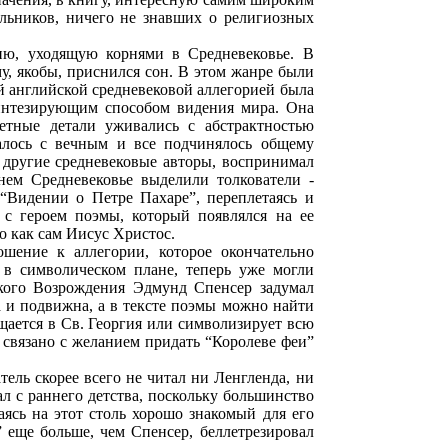
льников, ничего не знавших о религиозных
цию, уходящую корнями в Средневековье. В
у, якобы, приснился сон. В этом жанре были
й английской средневековой аллегорией была
синтезирующим способом видения мира. Она
етные детали уживались с абстрактностью
алось с вечным и все подчинялось общему
 и другие средневековые авторы, воспринимал
нем Средневековье выделили толкователи -
“Видении о Петре Пахаре”, переплетаясь и
 с героем поэмы, который появлялся на ее
то как сам Иисус Христос.
ошение к аллегории, которое окончательно
 в символическом плане, теперь уже могли
кого Возрождения Эдмунд Спенсер задумал
а и подвижна, а в тексте поэмы можно найти
ается в Св. Георгия или символизирует всю
 связано с желанием придать “Королеве феи”
ель скорее всего не читал ни Ленгленда, ни
л с раннего детства, поскольку большинство
ясь на этот столь хорошо знакомый для его
 еще больше, чем Спенсер, беллетрезировал