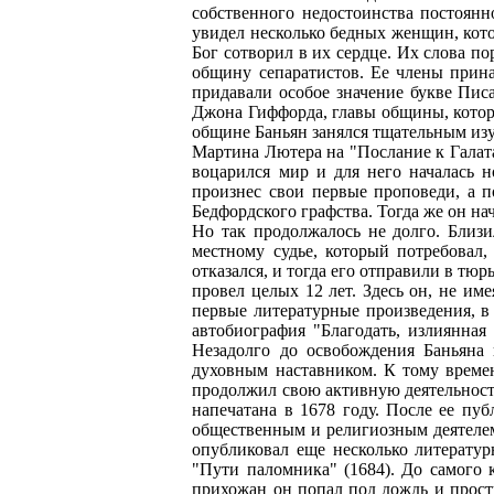
собственного недостоинства постоянн
увидел несколько бедных женщин, кото
Бог сотворил в их сердце. Их слова 
общину сепаратистов. Ее члены прин
придавали особое значение букве Пис
Джона Гиффорда, главы общины, которы
общине Баньян занялся тщательным изу
Мартина Лютера на "Послание к Галата
воцарился мир и для него началась н
произнес свои первые проповеди, а п
Бедфордского графства. Тогда же он н
Но так продолжалось не долго. Близи
местному судье, который потребовал,
отказался, и тогда его отправили в тюр
провел целых 12 лет. Здесь он, не им
первые литературные произведения, в
автобиография "Благодать, излиянная
Незадолго до освобождения Баньяна
духовным наставником. К тому време
продолжил свою активную деятельность.
напечатана в 1678 году. После ее пу
общественным и религиозным деятелем,
опубликовал еще несколько литератур
"Пути паломника" (1684). До самого 
прихожан он попал под дождь и просту