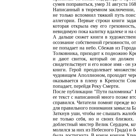
сумев поправиться, умер 31 августа 168
Написанный в тюремном заключении, "
не только вспомнил тяжкий путь поис
аллегории. Первые строки книги зада
которая открыла ему его греховность
невидимую пока калитку вдалеке и на с
А дальше сюжет книги в художественн
осознание собственной греховности, о
не попадает на небо. Сбежав из Город
Толковника, приходит к подножию Крес
и дают свиток, который он должен 
свидетельствует и его новое имя - он
книги. Герой преодолевает множеств
чудовищем Аполлионом, проходит чере
оказывается в плену в Крепости Сом
попадает, перейдя Реку Смерти.
После публикации "Пути паломника" Б
ее текст с написанной много позже вто
справился. Читатели помнят прежде вс
для правильного понимания замысла Ба
Заткнув уши, чтобы не слышать жалоб
не только себя, но и своих близких
доблестный мистер Велик Сердцем, ко
молился за них из Небесного Града) и 
была достигнута. В конце концов Хри