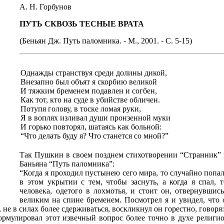
А. Н. Горбунов
ПУТЬ СКВОЗЬ ТЕСНЫЕ ВРАТА
(Беньян Дж. Путь паломника. - М., 2001. - С. 5-15)
Однажды странствуя среди долины дикой,
Внезапно был объят я скорбию великой
И тяжким бременем подавлен и согбен,
Как тот, кто на суде в убийстве обличен.
Потупя голову, в тоске ломая руки,
Я в воплях изливал души пронзенной муки
И горько повторял, шатаясь как больной:
“Что делать буду я? Что станется со мной?”
Так Пушкин в своем позднем стихотворении “Странник” 
Баньяна “Путь паломника”:
“Когда я проходил пустынею сего мира, то случайно попал 
в этом укрытии с тем, чтобы заснуть, а когда я спал, 
человека, одетого в лохмотья, и стоит он, отвернувшис
великим на спине бременем. Посмотрел я и увидел, что 
и, не в силах более сдерживаться, воскликнул он горестно, говоря
рмулировал этот извечный вопрос более точно в духе религиоз