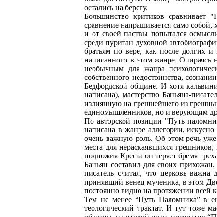
остались на берегу.
Большинство критиков сравнивает "
сравнение напрашивается само собой, х
и от своей паствы попытался осмысл
среди пуритан духовной автобиограф
братьям по вере, как после долгих и
написанного в этом жанре. Опираясь 
необычным для жанра психологическ
собственного недостоинства, сознании
Бедфордской общине. И хотя кальвини
написана), мастерство Баньяна-писате
излиянную на грешнейшего из грешных"
единомышленников, но и верующим дру
По авторской позиции "Путь паломни
написана в жанре аллегории, искусно
очень важную роль. Об этом речь уж
места для нераскаявшихся грешников,
подножия Креста он теряет бремя грех
Баньян составил для своих прихожан.
писатель считал, что церковь важна 
принявший венец мученика, в этом Дво
постоянно видно на протяжении всей к
Тем не менее “Путь Паломника” в ещ
теологический трактат. И тут тоже м
общины, на второй план, превратив “