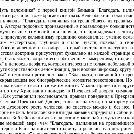
Путь паломника" с первой книгой Баньяна "Благодать, изли
отя и различия тоже бросаются в глаза. Ведь обе книги были на
ить жизнь. "Благодать, излиянная на грешнейшего из грешных
ии. Авторы подобных произведений, в подавляющем большинств
 мучительных сомнений они поняли, что принадлежат к числу
на присущую кальвинизму традицию самоанализа, умение осмы
им мастерством, глубиной и силой чувств, поведал о сво
 богооставленности и о мире, который постепенно наступил в е
стская доктрина присутствует буквально на каждой странице к
ля, быть может вопреки его собственным намерениям, отодвигае
 в исповедь неофита, которая интересна не только небольшой 
гих христианских деноминаций, да и вообще широкому кругу ч
ка" во многом противоположен "Благодати, излиянной на греш
 скрывающем все биографические моменты повествования. Но и
е шла выше в связи с сюжетом книги. Можно привести и друг
 и потому Христианин попадает в Прекрасный дворец, символиз
а. Как установили исследователи, правила поведения в Прекрас
 Сам же Прекрасный Дворец стоит не на пути, по которому сл
для духовного роста человека, но спастись можно и без нее.
рце не был. Богословские взгляды Баньяна определили собой и 
ниги. Библейские цитаты и аллюзии можно найти чуть не на ка
е меньшей мере, чем “Благодать, излиянная на грешнейшег
астерство Баньяна-писателя отодвинуло религиозную доктрину 
Путь паломника” в литературный памятник общехристианского з