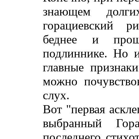
знающем долги
горациевский ри
беднее и про
подлиннике. Но 
главные признак
можно почувствов
слух.
Вот "первая аскле
выбранный Гор
последнего стихо