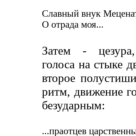
Славный внук Меценат
О отрада моя...
Затем - цезура,
голоса на стыке д
второе полустиши
ритм, движение го
безударным:
...праотцев царственн