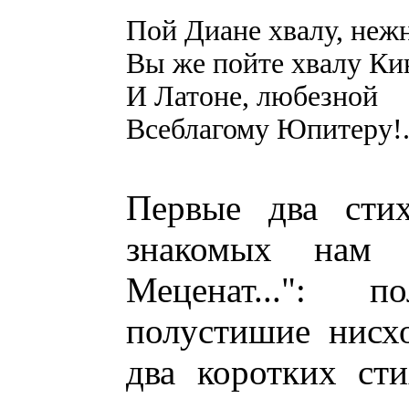
Пой Диане хвалу, неж
Вы же пойте хвалу К
И Латоне, любезной
Всеблагому Юпитеру!.
Первые два сти
знакомых нам 
Меценат...": п
полустишие нисх
два коротких ст