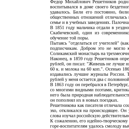
Федор Михайлович Решетников родился
воспитывался в доме своего бездетно
удавалось. Били его постоянно, бил
общественных отношений отличалась п
семье и в учебных заведениях. Палоч
В 1851 году мальчика отдали в уездн
Скабичевский, один из современнико
обучение той поры.
Пытаясь "отделаться от учителей" (как
подписчикам. Добром это не могло к
Соликамский монастырь на трехмесячн
Наконец, в 1859 году Решетников опре
рублей, он писал: "Живешь не лучше нищ
60 к. и молока на 60 коп.". Осенью 1
издавались лучшие журналы России. 
рублей у меня остается два с половиной
В 1863 году он перебрался в Петербург
со многими видными поэтами, критикам
него была природная наблюдательность
он пополнял их в новых поездках.
Решетникова как писателя отличала соц
эхо, откликался на происходящее. О
слова изучал российскую действительно
К сожалению, его идейно-творческому р
горе-воспитателям удалось смолоду вы