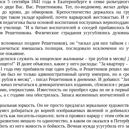
 5 сентября 1841 года в Екатеринбурге в семье разъездного
го дяди Вас. Вас. Решетникова. Тот, по-видимому, желал добр
и до крови, до обмороков. Крепостничество держалось на 
ри таком укладе крайней, почти варварской жестокостью. И эт
ная педагогика была основой воспитания послушных верноподда
ое училище. "И к битью воспитателей и соседей прибавилось б
в Решетникова. Физические страдания усугублялись духовны
 вспоминал позднее Решетников), он "таскал для них тайком с 
ончиться: вмешалась полиция, последовало исключение из у
ое покаяние.
делился служить за нищенское жалованье - три рубля в месяц! 
его!" И далее объяснил, какие у него расходы: "За квартиру - 1
861 года ему прибавили еще один рубль, и Решетников решил эк
Там был не только административный центр империи, но и сре
 рубля в месяц", - писал Решетников в дневнике. И добавил: "За
, начал печататься в демократических изданиях, сблизился с ре
и, очеркистами. Известность он приобрел едва ли не в первый
, а с годами она обострилась. Запаса жизненных впечатлений е
иальная зоркость. Он не просто предлагал зеркальное художест
н умел добираться до корней изображаемых явлений и добивал
сть как писатель-социолог, хотя и проявил наряду с этим себя 
азвитию мешало то одиночество, в каком он оказался в Петербу
бить из него живость и бойкость. Вечная нужда усугубила его 