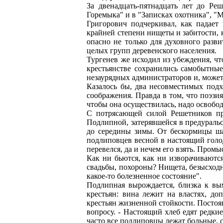
За двенадцать-пятнадцать лет до Ре
Горемыка" и в "Записках охотника", "
Григорович подчеркивал, как падает
крайней степени нищеты и забитости, 
опасно не только для духовного разв
целых групп деревенского населения.
Тургенев же исходил из убеждения, чт
крестьянстве сохранились самобытные
незаурядных администраторов и, может
Казалось бы, два несовместимых под
соображения. Правда в том, что поэз
чтобы она осуществилась, надо освобод
С потрясающей силой Решетников пре
Подлипной, затерявшейся в предуральс
до середины зимы. От бескормицы шат
подлиповцев весной в настоящий голод
перевелся, да и нечем его взять. Промы
Как ни бьются, как ни изворачиваются
свадьбы, похороны? Нищета, безысходно
какое-то болезненное состояние".
Подлипная вырождается, близка к вы
крестьян: вина лежит на властях, д
крестьян жизненной стойкости. Постоя
вопросу. - Настоящий хлеб едят редкие 
часто все подлиповцы лежат больные, са