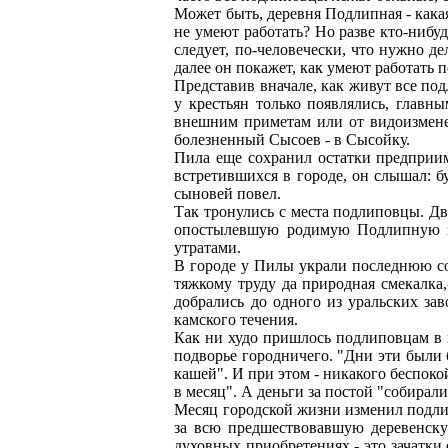
Может быть, деревня Подлипная - кака
не умеют работать? Но разве кто-нибуд
следует, по-человечески, что нужно де
далее он покажет, как умеют работать п
Представив вначале, как живут все по
у крестьян только появлялись, главн
внешним приметам или от видоизмене
болезненный Сысоев - в Сысойку.
Пила еще сохранил остатки предприимч
встретившихся в городе, он слышал: бу
сыновей повел.
Так тронулись с места подлиповцы. Д
опостылевшую родимую Подлипную и 
утратами.
В городе у Пилы украли последнюю со
тяжкому труду да природная смекалка,
добрались до одного из уральских зав
камского течения.
Как ни худо пришлось подлиповцам в го
подворье городничего. "Дни эти были
кашей". И при этом - никакого беспоко
в месяц". А деньги за постой "собирал
Месяц городской жизни изменил подлип
за всю предшествовавшую деревенску
духовных приобретениях - это зачатк