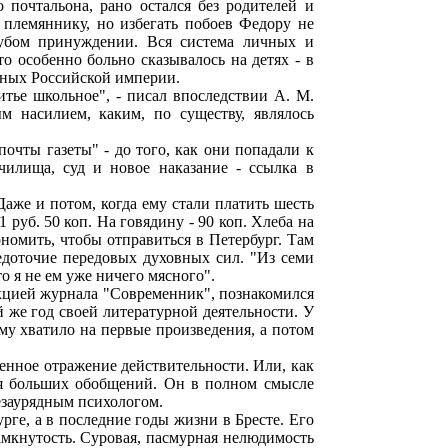
 почтальона, рано остался без родителей и
а племяннику, но избегать побоев Федору не
грубом принуждении. Вся система личных и
о особенно больно сказывалось на детях - в
нных Российской империи.
итье школьное", - писал впоследствии А. М.
м насилием, каким, по существу, являлось
почты газеты" - до того, как они попадали к
чилища, суд и новое наказание - ссылка в
Даже и потом, когда ему стали платить шесть
 руб. 50 коп. На говядину - 90 коп. Хлеба на
ономить, чтобы отправиться в Петербург. Там
доточие передовых духовных сил. "Из семи
то я не ем уже ничего мясного".
дакцией журнала "Современник", познакомился
 же год своей литературной деятельности. У
му хватило на первые произведения, а потом
венное отражение действительности. Или, как
ся больших обобщений. Он в полном смысле
незаурядным психологом.
рге, а в последние годы жизни в Бресте. Его
замкнутость. Суровая, пасмурная нелюдимость