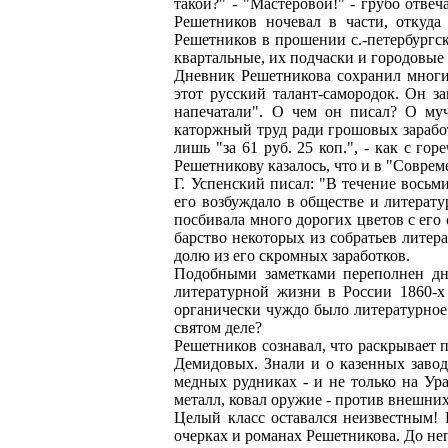
такой?" - "Мастеровой!" - грубо отвеч
Решетников ночевал в части, откуда
Решетников в прошении с.-петербургск
квартальные, их подчаски и городовые 
Дневник Решетникова сохранил многие
этот русский талант-самородок. Он з
напечатали". О чем он писал? О муч
каторжный труд ради грошовых заработ
лишь "за 61 руб. 25 коп.", - как с г
Решетникову казалось, что и в "Совре
Г. Успенский писал: "В течение восьм
его возбуждало в обществе и литерат
посбивала много дорогих цветов с его 
барство некоторых из собратьев литер
долю из его скромных заработков.
Подобными заметками переполнен дне
литературной жизни в России 1860-х
органически чуждо было литературное 
святом деле?
Решетников сознавал, что раскрывает 
Демидовых. Знали и о казенных завод
медных рудниках - и не только на Ура
металл, ковал оружие - против внешних
Целый класс оставался неизвестным! 
очерках и романах Решетникова. До нег