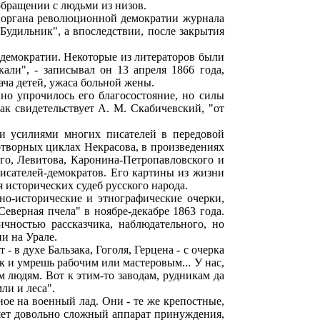
обращении с людьми из низов.
м органа революционной демократии журнала
"Будильник", а впоследствии, после закрытия
в демократии. Некоторые из литераторов были
али", - записывал он 13 апреля 1866 года,
ача детей, ужаса больной жены.
но упрочилось его благосостояние, но силы
ак свидетельствует А. М. Скабичевский, "от
ми усилиями многих писателей в передовой
хотворных циклах Некрасова, в произведениях
ого, Левитова, Каронина-Петропавловского и
исателей-демократов. Его картины из жизни
 исторических судеб русского народа.
но-исторические и этнографические очерки,
еверная пчела" в ноябре-декабре 1863 года.
чностью рассказчика, наблюдательного, но
и на Урале.
 в духе Бальзака, Гоголя, Герцена - с очерка
ак и умрешь рабочим или мастеровым... У нас,
 людям. Вот к этим-то заводам, рудникам да
ли и леса".
ое на военный лад. Они - те же крепостные,
ляет довольно сложный аппарат принуждения,