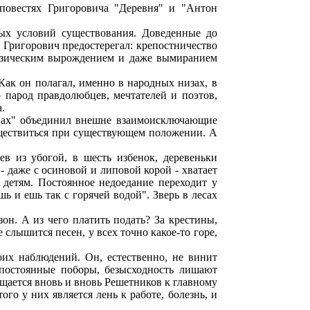
 повестях Григоровича "Деревня" и "Антон
ных условий существования. Доведенные до
. Григорович предостерегал: крепостничество
 физическим вырождением и даже вымиранием
Как он полагал, именно в народных низах, в
 парод правдолюбцев, мечтателей и поэтов,
.
вцах" объединил внешне взаимоисключающие
существиться при существующем положении. А
в из убогой, в шесть избенок, деревеньки
 даже с осиновой и липовой корой - хватает
 детям. Постоянное недоедание переходит у
 и ешь так с горячей водой". Зверь в лесах
зон. А из чего платить подать? За крестины,
слышится песен, у всех точно какое-то горе,
их наблюдений. Он, естественно, не винит
 постоянные поборы, безысходность лишают
ащается вновь и вновь Решетников к главному
ого у них является лень к работе, болезнь, и