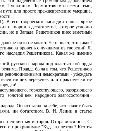
 гг. эти наделенные громадным дарованием
ким, Пушкиным, Лермонтовым и всеми теми,
ком пути или просто преждевременно умершие,
ности.
). В его творческом наследии нашла яркое
л и творил в десятилетие, которое условно
ии, но и Запада. Решетников внес заметный
альше идти не может. Черт знает, что такое!
шетникова вровень с лучшими из творений Л.
ого наследия Решетникова. Какая же именно
даний русского парода под властью той орды
 режима. Правда была в том, что Решетников
 за революционными демократами - убеждать
ателей нищих деревенек или практически не
порядка!
 наступающего, торжествующего, разоряющего
о "золотой век" народного благосостояния -
народа. Он испытал на себе, что значит быть
ями, ни богатством. В. И. Ленин в статье
сь неприятная история. Отправился он в С.
 его и прикрикнули: "Куда ты лезешь? Кто ты