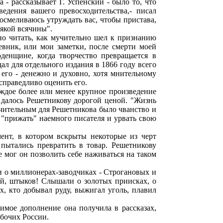
 - рассказывает Г. Успенский - было то, что
едения вашего превосходительства,- писал
осмеливаюсь утруждать вас, чтобы пристава,
сякой всячины".
но читать, как мучительно шел к признанию
евник, или мои заметки, после смерти моей
денщине, когда творчество превращается в
л для отдельного издания в 1866 году всего
 его - денежно и духовно, хотя мнительному
справедливо оценить его.
аждое более или менее крупное произведение
о далось Решетникову дорогой ценой. "Жизнь
орчительным для Решетникова было чванство и
 "прижать" наемного писателя и урвать свою
ент, в котором вскрыты некоторые из черт
пытались превратить в товар. Решетникову
 мог он позволить себе наживаться на таком
и о миллионерах-заводчиках - Строгановых и
ей, штыков! Слышали о золотых приисках, о
х, кто добывал руду, выжигал уголь, плавил
имое дополнение она получила в рассказах,
абочих России.