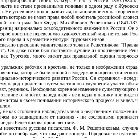
а формирование своих культур. У нас в России 1830-1880-х
ельств не стали признанными гениями в одном ряду с Жуковс
ова. Не успевшие вполне развиться, остановившиеся на творчес
знать которых не имеет права любой любитель российской словес
й этого ряда был Федор Михайлович Решетников (1841-1871
раниц национально-освободительного движения в России. Он жи
орое поистине перевернуло художественный мир не только Росс
го парода и в развитие культуры трудовых низов.
казано признание удивительного таланта Решетникова: "Правда д
ант". Он даже готов был поставить лучшие из произведений Ре
, как Тургенев, много значит для правильной оценки творческ
 уральских рабочих и крестьян, не только в изображении стра
овенства, которые были опорой самодержавно-крепостнического
циально-исторического развития России. Он стремился - вслед
щему народ придет не путем частичного улучшения участи обит
ахт, рудников. Необходимо коренное изменение существующего 
в отличие от многих народников - не впадал в панику при виде
имистом в своем понимании исторического процесса и видел, чт
ошлом.
, не как сторонний наблюдатель знал о бедственном положении 
ичем но защищенным от насилия - ни сословными привилеги
ное для Решетникова происшествие:
им известным русским писателем, Ф. М. Решетниковым, случила
ибочно воображая, что там дают концерт. Городовые не пустили