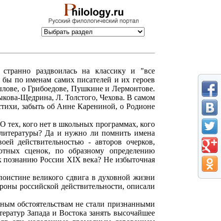
странно раздвоилась на классику и "все
я бы по именам самих писателей и их героев
лове, о Грибоедове, Пушкине и Лермонтове.
кова-Щедрина, Л. Толстого, Чехова. В самом
 стихи, забыть об Анне Карениной, о Родионе
 О тех, кого нет в школьных программах, кого
в литературы? Да и нужно ли помнить имена
оей действительностью - авторов очерков,
хотных сценок, по образному определению
 к познанию России XIX века? Не избыточная
поистине великого сдвига в духовной жизни
ороны российской действительности, описали
зным обстоятельствам не стали признанными
тератур Запада и Востока занять высочайшее