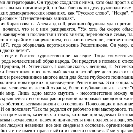
ми литераторами. Он трудно сходился с ними, хотя был прост в 
елегальных организаций, но был близок по духу руководителя
ких демократических изданиях, как "Русское слово", "Искра", 
расовым "Отечественных записках".
ния Каракозова на Александра II, реакция обрушила удар проти
полагал, что и с ним расправятся. "Уж хоть бы скорее обыск
жандармов и последствий этого визита; переполоха в семье, пл
ал с крайним напряжением, его часто печатали, соответствен
 1871 года оборвалась короткая жизнь Решетникова. Он умер, к
и двоих детей".
ил еще и богатое художественное наследие. Тогда совместны
о рода коллективный образ народа. Он предстал в поэмах и сти
-Щедрина, Н. Успенского, Помяловского, Слепцова, Г. Успенск
и Решетников внес немалый вклад в это общее дело русских п
чих и ремесленников многое дали для более глубокого понимания
одлинно новаторских произведений Решетникова. Эти социаль
ка, человека из лесной охраны, были опубликованы в газете "С
ый мир. Лишь одно могло смутить - несоответствие между ли
аскрывшейся с его помощью огромной панорамой заводской жизн
я обстоятельствами жизни его сословия. Полесовщик и начинает -
И он поясняет: "Как ты родился от рабочего или мастерового, т
в и промыслов, казенных и таких, которые принадлежат богатым
азам государевым, навечно причислены или подарены люди, зем
и людьми невелика: все они сведены в сословие, организованн
работы и не имеют права выйти из своего сословия. Ими управ