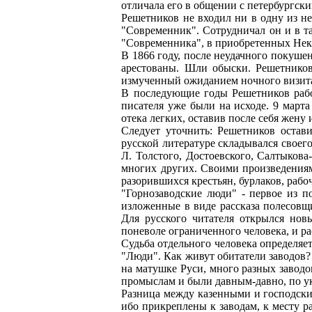
отличала его в общении с петербургски
Решетников не входил ни в одну из н
"Современник". Сотрудничал он и в та
"Современника", в приобретенных Нек
В 1866 году, после неудачного покуше
арестованы. Шли обыски. Решетников 
измученный ожиданием ночного визита 
В последующие годы Решетников работ
писателя уже были на исходе. 9 марта
отека легких, оставив после себя жену 
Следует уточнить: Решетников остав
русской литературе складывался своег
Л. Толстого, Достоевского, Салтыкова
многих других. Своими произведениям
разорившихся крестьян, бурлаков, рабо
"Горнозаводские люди" - первое из п
изложенные в виде рассказа полесовщи
Для русского читателя открылся нов
поневоле ограниченного человека, и р
Судьба отдельного человека определяетс
"Люди". Как живут обитатели заводов? 
на матушке Руси, много разных заводо
промыслам и были давным-давно, по ук
Разница между казенными и господским
ибо прикреплены к заводам, к месту 