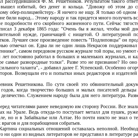
ал рассердившийся Ф. М. Решетников. Результатом такого ответа
 вышел избитый, без денег и кольца. "Довожу об этом до св
ому обер-полицмейстеру.- Я ничего не ищу. Я только об одном 
не били народ... Этому народу и так придется много получить в
 подробности его скорбного жизненного пути. Сейчас тягост
аписал 3 декабря 1865 года: "Очень бы я желал, чтобы мой дн
ительной нужде, граничащей с нищетой. О литературной по
ков. Лучшее свое произведение повесть "Подлиповцы" он прода
оречью отмечал он. Едва ли не один лишь Некрасов поддерживал
меннике", самом передовом русском журнале той поры, но умеют 
и лет постоянно работал в больших и маленьких журналах, и к
уре самые разнородные толки". Разве это не признание? Но он
сильного таланта", - добавил далее Г. Успенский. Особенно ог
аторов. Возмущали его и попытки иных редакторов и издателей
вник Решетникова. По сути своей это обвинительный докум
 годов, когда творчество больших и малых писателей дельцы 
делячество. Служением народу была для него литература. Разве
перед читателями ранее неведомую им сторону России. Все знал
ах на Урале. Ведь откуда-то поступает металл для пушек, руж
ле, но и в Забайкалье или Алтае. Но почти никто не знал о те
 врагов и для порабощения собратьев.
Картина социальных отношений оставалась неполной. Необход
о ни один из видных литераторов не представил в литературе р