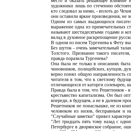
место и оказать решающее влияние н
художники лишь по стечению обстоят
кто следовал за ними, - вплоть до Чех
они оставили яркие произведения, не 
Одним из самых выдающихся писателе
выражение одна из примечательных ст
называют шестидесятыми годами и кот
вклад в духовное раскрепощение русско
В одном из писем Тургенева к Фету выс
Без шуток - очень замечательный тал
Толстого. Признание такого писателя
правда поразила Тургенева?
Она была не только в описаниях быта
чиновников, полицейских, купцов, дух
верно понял общую направленность со
читателя в том, что к светлому буду
отличающихся от каторги солеварен, ш
Правда была в том, что Решетников - 
крестьянство капитализма. Он был опт
впереди, в будущем, а не в далеком пр
Решетников не понаслышке, не из книг
человеком из низов, бесправным и н
"Случайные заметки" привел характер
"Лет тридцать пять тому назад с одн
Петербурге в дворянское собрание, ош