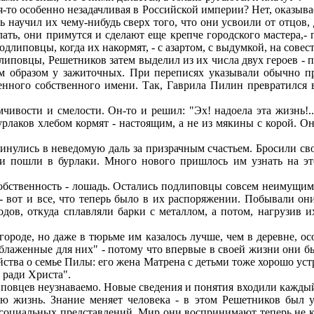
я-то особенно незадачливая в Российской империи? Нет, оказыв
ь научил их чему-нибудь сверх того, что они усвоили от отцов,
лать, они примутся и сделают еще крепче городского мастера,- 
одлиповцы, когда их накормят, - с азартом, с выдумкой, на совест
длиповцы, Решетников затем выделил из их числа двух героев -
ым образом у зажиточных. При переписях указывали обычно п
нного собственного имени. Так, Гаврила Пилин превратился в
ивости и смелости. Он-то и решил: "Эх! надоела эта жизнь!..
рлаков хлебом кормят - настоящим, а не из мякины с корой. Он
винулись в неведомую даль за призрачным счастьем. Бросили с
пошли в бурлаки. Много нового пришлось им узнать на этом
бственность - лошадь. Остались подлиповцы совсем неимущими,
- вот и все, что теперь было в их распоряжении. Побывали они
одов, откуда сплавляли барки с металлом, а потом, нагрузив 
роде, но даже в тюрьме им казалось лучше, чем в деревне, осо
 блаженные для них" - потому что впервые в своей жизни они 
йства о семье Пилы: его жена Матрена с детьми тоже хорошо уст
и ради Христа".
овцев неузнаваемо. Новые сведения и понятия входили каждый 
ю жизнь. Знание меняет человека - в этом Решетников был у
и социальных представлений. Мир они воспринимают теперь не 