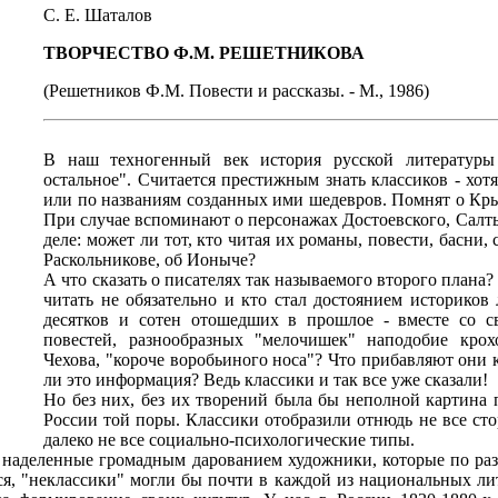
С. Е. Шаталов
ТВОРЧЕСТВО Ф.М. РЕШЕТНИКОВА
(Решетников Ф.М. Повести и рассказы. - М., 1986)
В наш техногенный век история русской литературы 
остальное". Считается престижным знать классиков - хот
или по названиям созданных ими шедевров. Помнят о Кры
При случае вспоминают о персонажах Достоевского, Салты
деле: может ли тот, кто читая их романы, повести, басни,
Раскольникове, об Ионыче?
А что сказать о писателях так называемого второго плана?
читать не обязательно и кто стал достоянием историко
десятков и сотен отошедших в прошлое - вместе со св
повестей, разнообразных "мелочишек" наподобие кро
Чехова, "короче воробьиного носа"? Что прибавляют они
ли это информация? Ведь классики и так все уже сказали!
Но без них, без их творений была бы неполной картина 
России той поры. Классики отобразили отнюдь не все ст
далеко не все социально-психологические типы.
с наделенные громадным дарованием художники, которые по ра
ся, "неклассики" могли бы почти в каждой из национальных ли