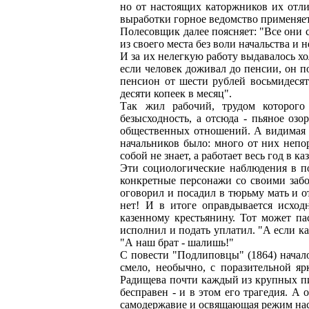
но от настоящих каторжников их отл
выработки горное ведомство применяет
Полесовщик далее поясняет: "Все они с
из своего места без воли начальства и 
И за их нелегкую работу выдавалось хол
если человек доживал до пенсии, он п
пенсион от шести рублей восьмидесяти
десяти копеек в месяц".
Так жил рабочий, трудом которого 
безысходность, а отсюда - пьяное оз
общественных отношений. А видимая у
начальников было: много от них непо
собой не знает, а работает весь год в к
Эти социологические наблюдения в п
конкретные персонажи со своими забо
оговорил и посадил в тюрьму мать и от
нет! И в итоге оправдывается исход
казенному крестьянину. Тот может па
исполнил и подать уплатил. "А если ка
"А наш брат - шалишь!"
С повести "Подлиповцы" (1864) начал
смело, необычно, с поразительной яр
Радищева почти каждый из крупных пис
бесправен - и в этом его трагедия. А
самодержавие и освящающая режим нас