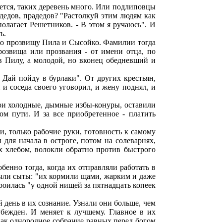
ается, таких деревень много. Или подлиповцы
 дедов, прадедов? "Растолкуй этим людям как
полагает Решетников. - В этом я ручаюсь". И
ь.
 по прозвищу Пила и Сысойко. Фамилии тогда
розвища или прозвания - от имени отца, по
 Пилу, а молодой, но вконец обедневший и
 Дай пойду в бурлаки". От других крестьян,
 и соседа своего уговорил, и жену поднял, и
вои холодные, дымные избы-конуры, оставили
 пути. И за все приобретенное - платить
 только рабочие руки, готовность к самому
 для начала в остроге, потом на солеварнях,
их хлебом, волокли обратно против быстрого
бенно тогда, когда их отправляли работать в
были сыты: "их кормили щами, жарким и даже
роилась "у одной нищей за пятнадцать копеек
день в их сознание. Узнали они больше, чем
бежден. И меняет к лучшему. Главное в их
как однородное собрание равных перед богом