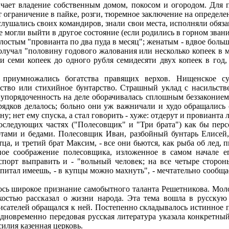
ичает владение собственным домом, покосом и огородом. Для
 ограничение в пайке, розги, тюремное заключение на определе
лушались своих командиров, знали свои места, исполняли обяза
не могли выйти в другое состояние (если родились в горном зван
остым "провианта по два пуда в месяц"; женатым - вдвое больше, 
олучал "половину годового жалования или несколько копеек в м
 семи копеек до одного рубля семидесяти двух копеек в год, а
приумножались богатства правящих верхов. Нищенское сущ
орство или стихийное бунтарство. Страшный уклад с насильст
порядоченность на деле оборачивалась сплошным беззаконием
рядков делалось; больно они уж важничали и худо обращались 
азну; нет ему спуска, а стал говорить - хуже: отдерут и провианта 
оследующих частях ("Полесовщик" и "Три брата") как бы перс
тами и бедами. Полесовщик Иван, разбойный бунтарь Елисей, 
ца, и третий брат Максим, - все они бьются, как рыба об лед,
ное соображение полесовщика, изложенное в самом начале ег
спорт выправить и - "вольный человек; на все четыре стороны
питал имеешь, - в купцы можно махнуть", - мечтательно сообща
ось широкое признание самобытного таланта Решетникова. Мол
костью рассказал о жизни народа. Эта тема вошла в русскую
ателей обращался к ней. Постепенно складывалось истинное пр
 одновременно передовая русская литература указала конкретны
илия казенная церковь.