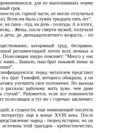
 провинившихся, для не выполнивших норму
нный срок.
нности по горной части, не могли отлучиться
ии). Всем им была служба тридцать пять лет".
на сына - пуд, на дочь - полпуда. А в итоге,
есяц... Жены, после смерти мужей, получали
 дети, до двенадцатилетнего возраста, - по
ествование, каторжный труд, бесправие,
венной регламентацией почти всех личных и
. Полесовщик хмуро поясняет: "Много у нас
с нами... Бывало, наш брат никакой вины за
лишат".
онифицируются: перед читателем предстают
его брат Тимофей, которого обокрали, а он
 пытаясь улучшить свое положение. Но выхода
о рассказа: рабочему жить хуже, чем даже
 ступай". Разумеется, если все повинности
ет полесовщик и тут же с горечью заключает:
одой, в сущности, еще начинающий писатель
 литературу еще в конце XVIII века. После
едставление: народ - творец истории, но он
й источник этой трагедии - крепостничество,