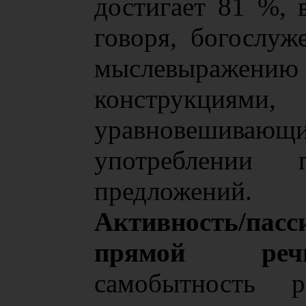
достигает 81 %, 
говоря, богослуж
мыслевыра
конструкциями,
уравновешива
употреблении
предложений.
Активность/пасс
прямой речь
самобытность р