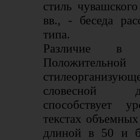
стиль чувашског
вв., - беседа рас
типа.
Различие в д
Положительно
стилеорганизу
словесной д
способствует у
текстах объемных
длиной в 50 и б