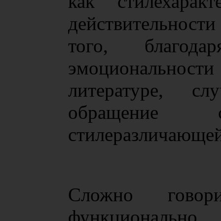
как стилехарак
действительности
того, благода
эмоционально
литературе, сл
обращение с
стилеразличающей
Сложно говор
функциональ