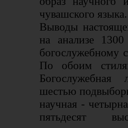
образ научного 
чувашского языка.
Выводы настоящег
на анализе 1300
богослужебному с
По обоим стилям
Богослужебная л
шестью подвыборк
научная - четырн
пятьдесят выс