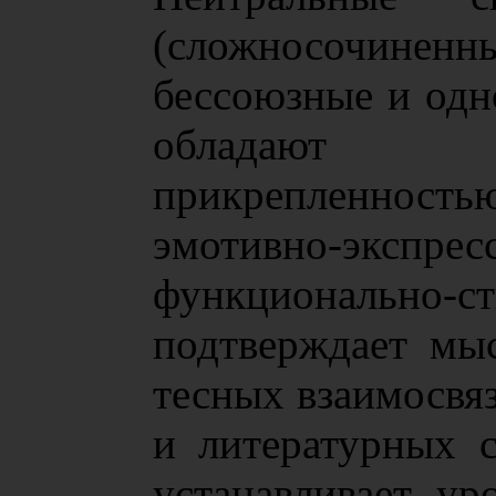
(сложносочиненн
бессоюзные и одн
обладают 
прикрепленность
эмотивно-экс
функционально-с
подтверждает мы
тесных взаимосвя
и литературных с
устанавливает ур