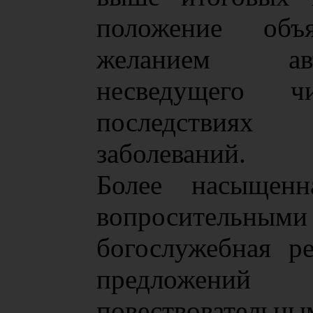
положение объя
желанием авт
несведущего 
последствиях
заболеваний.
Более насыщенн
вопросительн
богослужебная р
предложе
повествовательным