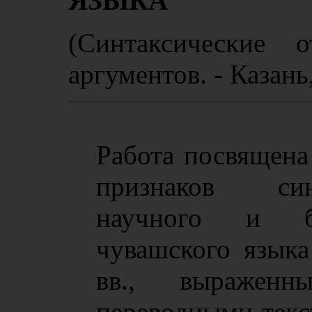
ЯЗЫКА
(Синтаксические 
аргументов. - Казань,
Работа посвящена
признаков син
научного и бо
чувашского язык
вв., выражен
переводными текс