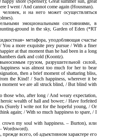
e happy shore (Spenser); Great summer sun, great
here I went / And cannot come again (Housman).
 человек, и на него может осуществляться
olmes).
ительными эмоциональными состояниями, в
unting-ground in the sky, Garden of Eden (*RT
жидкостная» метафора, уподобляющая счастье
ou a more exquisite prey pursue / With a finer
happier at that moment than he had been in a long
r chambers dark and cold (Koontz).
евыносимым грузом, разрушительной силой,
appiness was almost too much for her to bear
gnation, then a brief moment of shattaring bliss,
 from the Kind! / Such happiness, wherever it be
a moment we are all struck blind, / But blind with
hose who, after long / And weary expectation,
heroic wealth of hall and bower; / Have forfeited
(Surely I write not for the hopeful young, / Or
ink again; / With so much happiness to spare, / I
crown my soul with happiness. – Burton), или
 – Wordsword).
 прежде всего, об адъективном характере его