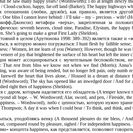
that he saw many happy years? (Wordsworth); I do at length descry th
r / Cloud-cuckoo, happy, far-off land (Barker); The happy highways w
 отношениях (любви, дружбе), как правило, является другой
 bliss I cannot leave behind: / I’ll take – my – precious – wife! (H
акофф-Джонсон) метафора «верха», закрепленная за полож
ески: seventh heaven, cloud nine, Paradise, Elysium, the happy h
ven. She’s going to make a great First Lady (Sheldon).
тояний в целом (Арутюнова 1998: 389–392) является также и «
, в которую можно погружаться: I hunt flesh by fallible sense; / Y
ness: / Women, let me learn of you (Warner); However, though he was 
veneer of joy that brightened the surface of his heart but left the inne
ция может ассоциироваться с мучительным беспокойством, н
at rest from bliss we know not when we find (Morris); Anna’s h
ng, was aware of being rended, but no longer felt pain, only numb resi
 farewell the heart that lives alone, / Housed in a dream at distance
blind (Wordsword); The sky has opened like an inwedged door / And for 
ied right then of happiness (Sheldon).
 с даром, которым наделяется его обладатель (A temper known to t
yond all hope. – W. Wordsword; Alar, sword, and pen, / Fireside, the 
happiness. – Wordsword), либо с ценностью, которую нужно хранить 
Thompson; A day it was when I could bear / To think, and think, and th
ься, уподобляясь венку (A thousend plesures do me bless, / And 
, compassed round by pleasure, sighed / For independent happiness.
 концепта happiness, как представляется, позволяют говорить,