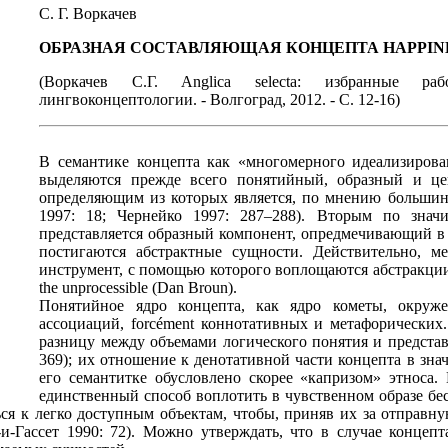
С. Г. Воркачев
ОБРАЗНАЯ СОСТАВЛЯЮЩАЯ КОНЦЕПТА HAPPIN
(Воркачев С.Г. Anglica selecta: избранные ра
лингвоконцептологии. - Волгоград, 2012. - С. 12-16)
В семантике концепта как «многомерного идеализирова
выделяются прежде всего понятийный, образный и це
определяющим из которых является, по мнению большинс
1997: 18; Чернейко 1997: 287–288). Вторым по знач
представляется образный компонент, опредмечивающий в 
постигаются абстрактные сущности. Действительно, м
инструмент, с помощью которого воплощаются абстракции: M
the unprocessible (Dan Broun).
Понятийное ядро концепта, как ядро кометы, окруж
ассоциаций, forcément коннотативных и метафорических
разницу между объемами логического понятия и представ
369); их отношение к денотативной части концепта в зна
его семантитке обусловлено скорее «капризом» этноса.
единственный способ воплотить в чувственном образе б
я к легко доступным объектам, чтобы, приняв их за отправную
-Гассет 1990: 72). Можно утверждать, что в случае концепт