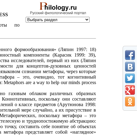
ESS
боты по
нного формообразования» (Ляпин 1997: 18)
нностный компоненты (Карасик 1999: 39),
тва исследователей, первый из них (Ляпин
имости для концептов-духовных ценностей
языковом сознании метафоры, через которые
етафора – это, очевидно, тот когнитивный
etaphors are a way to help our minds process
ено газовым облаком различных образных
. Коннотативных, поскольку они составляют
лений о классе предметов (Арутюнова 1998:
чительной мере случайно, а их присутствие в
 Метафорических, поскольку метафора – это
естелесную и труднопостижимую абстракцию:
 точку, составить себе понятие об объектах
а метафора представляет собой «наглядное»