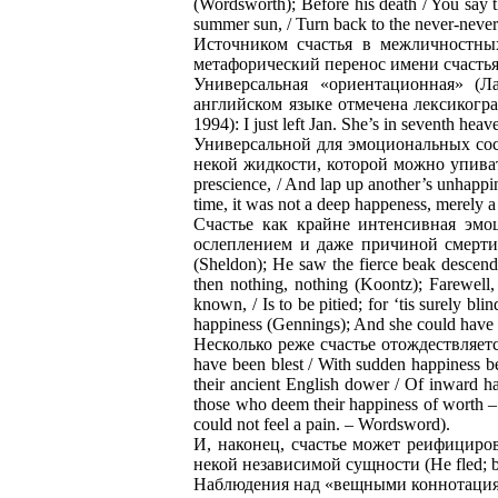
(Wordsworth); Before his death / You say 
summer sun, / Turn back to the never-neve
Источником счастья в межличностных
метафорический перенос имени счастья: One
Универсальная «ориентационная» (Л
английском языке отмечена лексикографич
1994): I just left Jan. She’s in seventh hea
Универсальной для эмоциональных сос
некой жидкости, которой можно упиваться
prescience, / And lap up another’s unhappi
time, it was not a deep happeness, merely a 
Счастье как крайне интенсивная эмо
ослеплением и даже причиной смерти: Th
(Sheldon); He saw the fierce beak descendi
then nothing, nothing (Koontz); Farewell,
known, / Is to be pitied; for ‘tis surely 
happiness (Gennings); And she could have d
Несколько реже счастье отождествляется
have been blest / With sudden happiness be
their ancient English dower / Of inward 
those who deem their happiness of worth – 
could not feel a pain. – Wordsword).
И, наконец, счастье может реифицироват
некой независимой сущности (He fled; but
Наблюдения над «вещными коннотациями»