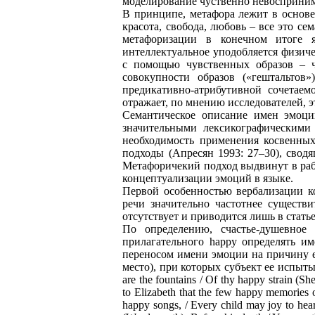
моделирование чуственно невосприни
В принципе, метафора лежит в основе
красота, свобода, любовь – все это се
метафоризации в конечном итоге 
интеллектуальное уподобляется физич
с помощью чувственных образов – ч
совокупности образов («гештальтов
предикативно-атрибутивной сочетаем
отражает, по мнению исследователей, э
Семантическое описание имен эмоций
значительными лексикографическими
необходимость применения косвенных
подходы (Апресян 1993: 27–30), свод
Метафоричекий подход выдвинут в раб
концептуализации эмоций в языке.
Первой особенностью вербализации кон
речи значительно частотнее существи
отсутствует и приводится лишь в стать
По определению, счастье-душевное 
прилагательного happy определять им
переносом имени эмоции на причину ее
место), при которых субъект ее испытывал
are the fountains / Of thy happy strain (Sh
to Elizabeth that the few happy memories o
happy songs, / Every child may joy to hea