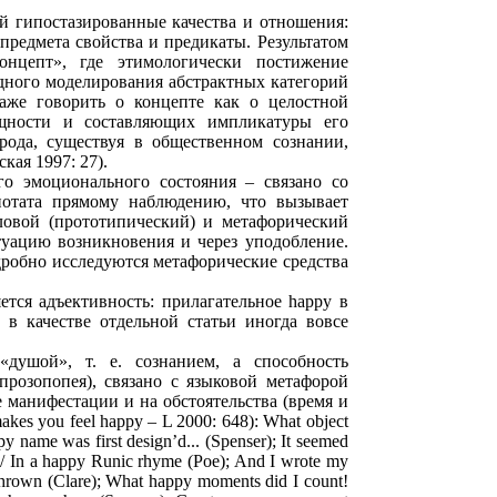
й гипостазированные качества и отношения:
 предмета свойства и предикаты. Результатом
нцепт», где этимологически постижение
ядного моделирования абстрактных категорий
аже говорить о концепте как о целостной
ущности и составляющих импликатуры его
рода, существуя в общественном сознании,
кая 1997: 27).
го эмоционального состояния – связано со
нотата прямому наблюдению, что вызывает
ловой (прототипический) и метафорический
туацию возникновения и через уподобление.
робно исследуются метафорические средства
ется адъективность: прилагательное happy в
 в качестве отдельной статьи иногда вовсе
душой», т. е. сознанием, а способность
прозопопея), связано с языковой метафорой
 манифестации и на обстоятельства (время и
akes you feel happy – L 2000: 648): What object
ppy name was first design’d... (Spenser); It seemed
s, / In a happy Runic rhyme (Poe); And I wrote my
 thrown (Clare); What happy moments did I count!