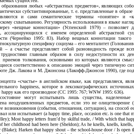
маемых сущностей.
 образования любых «абстрактных предметов», являющих собо
мантически субстантивированные, т. е. представленные в образе
являются и сами семантические термины «понятие» и «ко
ескому схватыванию. Регулярность использования в языке нагл
ерез «вещные коннотации» (Успенский 1979) – позволяет д
»), ассоциирующихся с именем определеной абстрактной с
ости (Чернейко 1995: 83). Набор вещных коннотации такого 
тнокультурную специфику социума – его менталитет (Голованивс
 – а счастье представляет собой разновидность прежде все
 трудностями главным образом в силу недоступности их де
 приемов толкования, основными из которых являются смыс
ящиеся соответственно к описанию эмоций через типичную си
оте Дж. Лакова и М. Джонсона (Лакофф-Джонсон 1990), где под
цепта «счастье» в английском языке, как представляеся, явля
тельного happiness, которое в лексикографических источниках
е happy как его производное (CC 1995: 767; WNW 1995: 636).
состояние могут испытывать лишь существа, наделенные «
ена неодушевленных предметов, если это не олицетворение (
 возникновения (события, отношения, ситуацию), на способ ее
 или испытывает (a happy time, place, occasion etc. is one that m
elley); Most happy letters fram’d by skilful trade, / With which that ha
f her childhood had been here (Sheldon); As he knells, knells, knell
r (Blake); Harken that happy shout – the school-house door / Is open