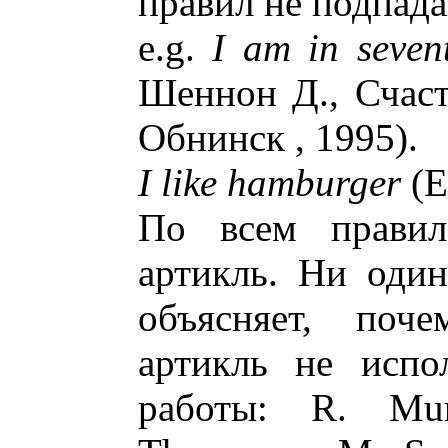
правил не подпад
e.g.
I am in seven
Шеннон Д., Счаст
Обнинск , 1995).
I like hamburger
(E
По всем правил
артикль. Ни оди
объясняет, поч
артикль не испо
работы: R. Mu