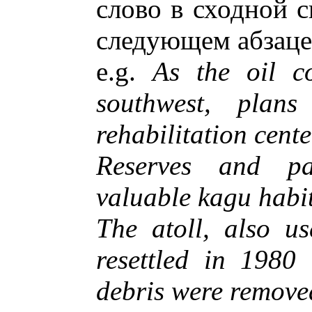
слово в сходной с
следующем абзаце
e.g.
As the oil c
southwest, pla
rehabilitation cent
Reserves and pa
valuable kagu habit
The atoll, also us
resettled in 1980 
debris were remove