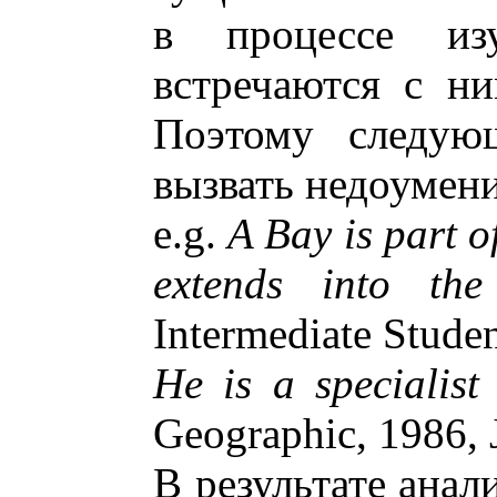
в процессе из
встречаются с н
Поэтому следую
вызвать недоумени
e.g.
A Bay is part o
extends into the
Intermediate Studen
He is a specialist
Geographic, 1986, 
В результате анал