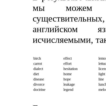
мы можем п
существительных
английском я
исчисляемыми, та
birch
effect
lemo
carrot
effort
lettu
dialect
hesitation
licen
diet
home
light
disease
hope
line
divorce
leakage
lunc
doctrine
legend
melo