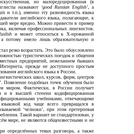
скусственная, но малоредуцированная (в
англисты называют
‘good Russian English’
, а
ais
и т.п.), именно эту разновидность языка
аватели английского языка, полагающие, к
ньшей мере вредно. Можно привести в пример
ыка, включая профессиональных лингвистов.
uslish
и может относиться к Х-ированной
, а потому имело лишь образовательную и
стал резко возрастать. Это было обоусловлено
можностью туристических поездок и общения
овместных предприятий, нежеланием бывших
 Интернета, прежде не доступного простым
ования английского языка в России.
ингвистических школ, курсов, фирм, центров
’. Появление подобных точек обучения было
им миром. Фактически, в России получает
ная и в высшей степени кодифицированная
одифицированными учебниками, отвечающими
 языковой код чаще всего превращался в
зываемой ‘челноки’, при этом претерпевая
бления. Такой вариант не стандартизован, у
всём мире, не являются общеизвестными и не
и определённых темах разговора, а также