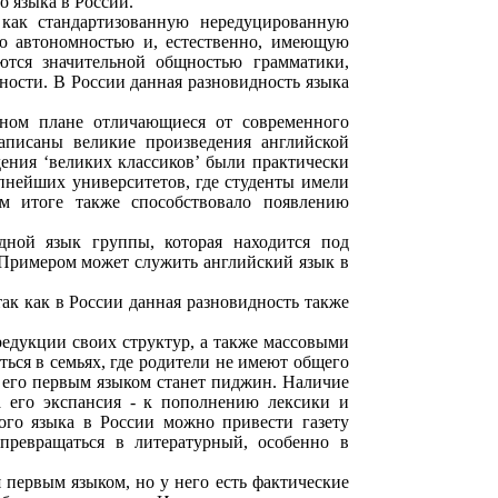
 языка в России.
 как стандартизованную нередуцированную
ую автономностью и, естественно, имеющую
ются значительной общностью грамматики,
ности. В России данная разновидность языка
ьном плане отличающиеся от современного
написаны великие произведения английской
дения ‘великих классиков’ были практически
пнейших университетов, где студенты имели
м итоге также способствовало появлению
ой язык группы, которая находится под
 Примером может служить английский язык в
ак как в России данная разновидность также
едукции своих структур, а также массовыми
ься в семьях, где родители не имеют общего
о его первым языком станет пиджин. Наличие
 его экспансия - к пополнению лексики и
ого языка в России можно привести газету
 превращаться в литературный, особенно в
я первым языком, но у него есть фактические