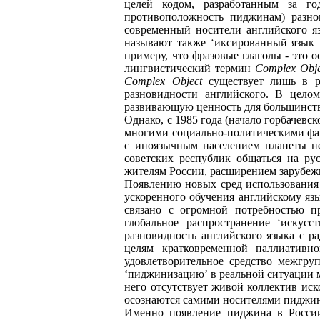
целей кодом, разработанным за го
противоположность пиджинам) разно
современный носители английского 
называют также ‘иксированный язык 
примеру, что фразовые глаголы - это 
лингвистический термин
Complex Obje
Complex Object
существует лишь в ра
разновидности английского. В цело
развивающую ценность для большинств
Однако, с 1985 года (начало горбачевс
многими социально-политическими фак
с иноязычным населением планеты не
советских республик общаться на ру
жителям России, расширением зарубежн
Появлению новых сред использования 
ускоренного обучения английскому яз
связано с огромной потребностью п
глобальное распространение ‘искус
разновидность английского языка с 
целям кратковременной паллиативн
удовлетворительное средство межгру
‘пиджинизацию’ в реальной ситуации м
него отсутствует живой коллектив ис
осознаются самими носителями пиджин
Именно появление пиджина в России