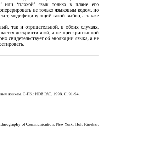
’ или ‘плохой’ язык только в плане его
перерировать не только языковым кодом, но
текст, модифицирующий такой выбор, а также
ый, так и отрицательной, в обоих случаях,
ивается дескриптивной, а не прескриптивной
но свидетельствует об эволюции языка, а не
ретировать.
ным языкам. С-Пб.: ИОВ РАО, 1998. С. 91-94.
he Ethnography of Communication, New York: Holt Rinehart