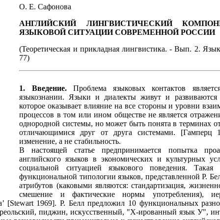
О. Е. Сафонова
АНГЛИЙСКИЙ ЛИНГВИСТИЧЕСКИЙ КОМПО
ЯЗЫКОВОЙ СИТУАЦИИ СОВРЕМЕННОЙ РОССИИ
(Теоретическая и прикладная лингвистика. - Вып. 2. Язык 
77)
1. Введение.
Проблема языковых контактов являетс
языкознании. Языки и диалекты живут и развиваются
которое оказывает влияние на все стороны и уровни вза
процессов в том или ином обществе не является отражен
однородной системы, но может быть понята в терминах 
отличающимися друг от друга системами. [Гамперц 1
изменение, а не стабильность.
В настоящей статье предпринимается попытка проан
английского языков в экономических и культурных ус
социальной ситуацией языкового поведения. Така
функциональной типологии языков, представленной Р. Белл
атрибутов (каковыми являются: стандартизация, жизненно
смешение и фактические нормы употребления), ие
’ [Stewart 1969]. Р. Белл предложил 10 функциональных разно
реольский, пиджин, искусственный, "Х-ированный язык У", инт