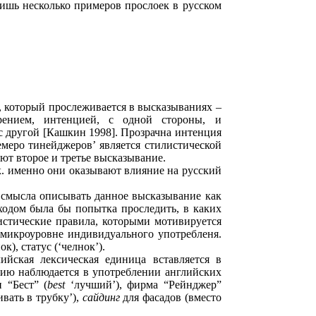
ишь несколько примеров прослоек в русском
 который прослеживается в высказываниях –
ерением, интенцией, с одной стороны, и
 другой [Кашкин 1998]. Прозрачна интенция
меро тинейджеров’ является стилистической
ют второе и третье высказывание.
к. именно они оказывают влияние на русский
 смысла описывать данное высказывание как
ходом была бы попытка проследить, в каких
истические правила, которыми мотивируется
 микроуровне индивидуального употребленя.
), статус (‘челнок’).
ийская лексическая единица вставляется в
чию наблюдается в употреблении английских
 “Бест” (
best
‘лучший’), фирма “Рейнджер”
вать в трубку’),
сайдинг
для фасадов (вместо