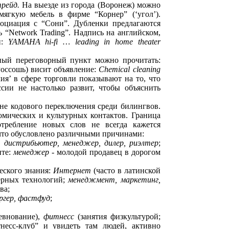
трейд.
На выезде из города (Воронеж) можно
мягкую мебель в фирме “Корнер” (‘угол’).
социация с “Сони”. Дубленки предлагаются
 “Network Trading”. Надпись на английском,
и:
YAMAHA hi-fi … leading in home theater
дный переговорный пункт можно прочитать:
Россошь) висит объявление:
Chemical cleaning
ия’ в сфере торговли показывают на то, что
ссии не настолько развит, чтобы объяснить
не кодового переключения среди билингвов.
омических и культурных контактов. Граница
требление новых слов не всегда кажется
что обусловлено различными причинами:
р, дистрибьютер, менеджер, дилер, риэлтер
;
нте:
менеджер
- молодой продавец в дорогом
еского знания:
Интернет
(часто в латинской
терных технологий;
менеджмент, маркетинг,
ва;
ургер, фастфуд
;
евнование),
фитнесс
(занятия физкультурой;
несс-клуб” и увидеть там людей, активно