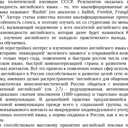
ды политической изоляции СССР. Результатом оказалась и
видность английского языка - то, что квалифицированные 
языка называют
‘Ruslish’
(по аналогии с
Indlish, Frenlish, Frangl
Y’ Автору статьи известны вполне квалифицированные препод
особенность слэнга, и поэтому изучать их со студентами по ме
ct
, вызывающий недоумение у всех носителей английского яз
зновидности английского, которая далее будет называться
R
м, изучение английского не находило практического выхода
а обучаемых.
кой перестройки) интерес к изучению именно английского языка 
торами: ликвидацией ‘железного занавеса’ и открывшейся воз
 только через гида, появлением и быстрым ростом числа c
сском языке, быстрой компьютеризацией страны и развитием
ых контактов. Всё это привело к появлению новых сфер использ
английского в России способствовало и развитие целой сети л
ыку, имевших целью распространение ‘английского для общения
рактически монолингвистической России общаться с внешн
ственный английский’ (см. 2.7) - редуцированная, автоном
радикально сжатым лексиконом (1000 единиц) и тщательно к
ой коммуникации. В дальнейшей практике предлагавшийся
пповой коммуникации прежде всего у социальной группы, на
ежъязыкового контакта на микроуровне индивидуального употре
конных носителей языка, а нормы пиджина в России, как и во 
а.
 способствовало массовому принятию английской лексики пр