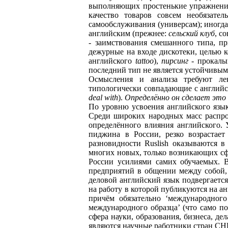
выполняющих простенькие упражнения,
качество товаров совсем необязател
самообслуживания (универсам); иногда
английским (прежнее:
сельский клуб
, с
- заимствования смешанного типа, п
дежурные на входе дискотеки, целью к
английского
tattoo
),
пирсинг
- прокалыв
последний тип не является устойчивым
Осмысления и анализа требуют лекс
типологически совпадающие с английс
deal with
).
Oпределённо он сделает это
По уровню усвоения английского язык
Среди широких народных масс распрос
определённого влияния английского.
пиджина в России, резко возрастает
разновидности Ruslish оказываются 
многих новых, только возникающих сфе
России усилиями самих обучаемых. В
предприятий в общении между собой,
деловой английский язык подвергается
на работу в которой публикуются на а
причём обязательно ‘международного 
международного образца’ (что само п
сфера науки, образования, бизнеса, 
являются научные работники стран СНГ)