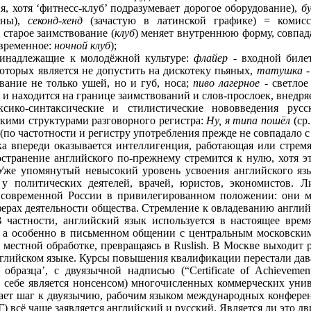
 хотя ‘фитнесс-клуб’ подразумевает дорогое оборудование),
б
ьны),
секонд-хенд
(зачастую в латинской графике) = комис
 старое заимствование (
клуб
) меняет внутреннюю форму, совпад
овременное:
ночной клуб
);
ринадлежащие к молодёжной культуре:
флайер
- входной биле
оторых является не допустить на дискотеку пьяных,
татушка
-
ание не только ушей, но и губ, носа;
пиво лагерное
- светлое
 и находится на границе заимствований и слов-прослоек, внедр
ико-синтаксические и стилистические нововведения русск
кими структурами разговорного регистра:
Ну, я типа пошёл
(ср.
(по частотности и регистру употребления прежде не совпадало с
а впереди оказывается интеллигенция, работающая или стремя
транение английского по-прежнему стремится к нулю, хотя это
 Уже упомянутый невысокий уровень усвоения английского яз
 у политических деятелей, врачей, юристов, экономистов. 
в современной России в привилегированном положении: они м
рах деятельности общества. Стремление к овладеванию английск
 частности, английский язык используется в настоящее вре
 а осoбенно в письменном общении с центральным московск
 местной обработке, превращаясь в Ruslish. В Москве выходит 
нглийском языке. Курсы повышения квалификации перестали дав
образца’, с двуязычной надписью (“Certificate of Achievem
о себе является нонсенсом) многочисленных коммерческих унив
делает шаг к двуязычию, рабочим языком международных конфер
 всё чаще заявляется английский и русский. Является ли это д