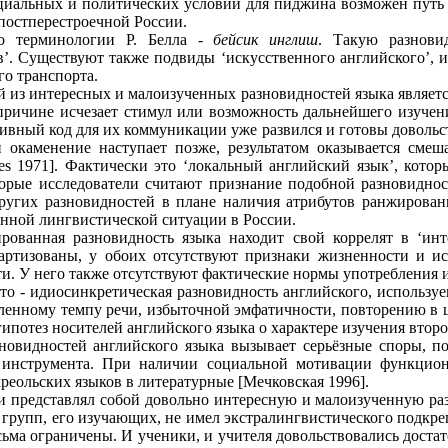
циальных и политических условий для пиджина возможен путь
постперестроечной России.
 терминологии Р. Белла -
бейсик инглиш
. Такую разнови
в’. Существуют также подвиды ‘искусственного английского’
о транспорта.
 из интересных и малоизученных разновидностей языка является
причине исчезает стимул или возможность дальнейшего изучени
ивный код для их коммуникации уже развился и готовы довольст
 окаменение наступает позже, результатом оказывается смеш
s 1971]. Фактически это ‘локальный английский язык’, котор
орые исследователи считают признание подобной разновидности
других разновидностей в плане наличия атрибутов ранжирова
енной лингвистической ситуации в России.
ированная разновидность языка находит свой коррелят в ‘инт
дартизованы, у обоих отсутствуют признаки жизненности и ис
и. У него также отсутствуют фактические нормы употребления 
о - идиосинкретическая разновидность английского, использу
едленному темпу речи, избыточной эмфатичности, повторению в
ипотез носителей английского языка о характере изучения второ
овидностей английского языка вызывает серьёзные споры, по
о инструмента. При наличии социальной мотивации функцио
креольских языков в литературные [Мечковская 1996].
ии представлял собой довольно интересную и малоизученную ра
групп, его изучающих, не имел экстралингвистического подкре
ьма ограничены. И ученики, и учителя довольствовались дост