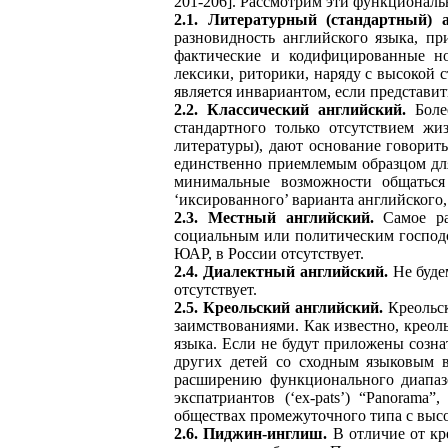
201-206]. Рассмотрим эти функциональ
2.1. Литературный (стандартный) 
разновидность английского языка, п
фактические и кодифицированные но
лексики, риторики, наряду с высокой
является инвариантом, если представит
2.2. Классический английский.
Более
стандартного только отсутствием жи
литературы), дают основание говорить
единственно приемлемым образцом для
минимальные возможности общаться
‘иксированного’ варианта английского
2.3. Местный английский.
Самое ра
социальным или политическим господс
ЮАР, в России отсутствует.
2.4. Диалектный английский.
Не буде
отсутствует.
2.5. Креольский английский.
Креольск
заимствованиями. Как известно, креол
языка. Если не будут приложены созн
других детей со сходным языковым 
расширению функционального диапазо
экспатриантов (‘ex-pats’) “Panoram
обществах промежуточного типа с выс
2.6. Пиджин-инглиш.
В отличие от кре