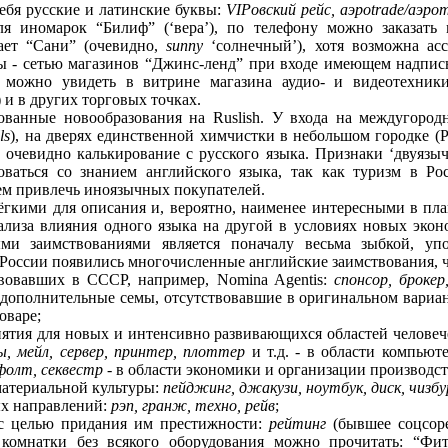
бя русские и латинские буквы:
VIPовский рейс, аэроtrade/аэро
я иномарок “Билиф” (‘вера’), по телефону можно заказать 
ает “Сани” (очевидно,
sunny
‘солнечный’), хотя возможна ас
сы - сетью магазинов “Джинс-ленд” при входе имеющем надпись
 можно увидеть в витрине магазина аудио- и видеотехник
 и в других торговых точках.
ованные новообразования на Ruslish. У входа на междугоро
ls
), на дверях единственной химчистки в небольшом городке (
х очевидно калькирование с русского языка. Признаки ‘двуязыч
оваться со знанием английского языка, так как туризм в Ро
м привлечь иноязычных покупателей.
ёгкими для описания и, вероятно, наименее интересными в пла
ализа влияния одного языка на другой в условиях новых экон
и заимствованиями является поначалу весьма зыбкой, упо
 России появились многочисленные английские заимствования, 
твовавших в СССР, например, Nomina Agentis:
спонсор, броке
 дополнительные семы, отсутствовавшие в оригинальном вариа
оваре;
нятия для новых и интенсивно развивающихся областей человеч
ы, мейл, сервер, принтер, плоттер
и т.д. - в области компью
фолт, секвестр
- в области экономики и организации производст
материальной культуры:
пейджинг, джакузи, ноутбук, диск, чизб
ых направлений:
рэп, гранж, техно, рейв
;
 с целью придания им престижности:
рейтинг
(бывшее соцсор
 комнатки без всякого оборудования можно прочитать: “Фит