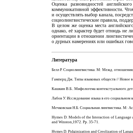
Оценка разновидностей английског
коммуникативной эффективности. Чтоб
и осуществлять выбор канала, посредс
социолингвистические правила, подд
В целом же оценка места английского
однако, её характер будет отнюдь не 
ориентации в отношении лингвистическ
о дурных намерениях или ошибках гов
Литература
Белл Р. Социолингвистика. М: Межд. отношения,
Гамперц Дж. Типы языковых обществ // Новое в л
Кашкин В.Б.. Мифологема контекстуального дете
Лабов У. Исследование языка в его социальном ко
Мечковская Н.Б. Социальная лингвистика. М: Ас
Hymes D. Models of the Interaction of Language a
and Winston,1972. Pp. 35-71.
Hymes D. Pidginization and Creolization of Lang