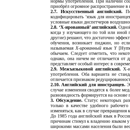
нормы употребления. При наличии со
приобрёл огромное распространение в 
2.7. Искусственный английский.
По
кодифицировать ‘язык для иностранце
условные языки диспетчеров воздушног
2.8. ‘Х-ированный’ английский.
Одной
когда у изучающего по той или иной 
другие) решают, что достаточно эффект
обучения, возникает пиджин, но если
называемая
Х-ированный язык Y
[Hyme
обычаем. Следует отметить, что некот
однако, она ничем не отличается от 
представляет особый интерес в соврем
2.9. Межъязыковой английский.
Х-
употребления. Оба варианта не стан
отличается признаком редуцированност
2.10. Английский для иностранцев.
Эт
случае изменения сводятся к более м
разновидность формируется на основе г
3. Обсуждение.
Статус некоторых разн
только в качестве удобного рабочег
изменяться, как в случае превращения 
До 1985 года английский язык в Росс
причинам стимул к владению языком у 
широкими массами населения были вес