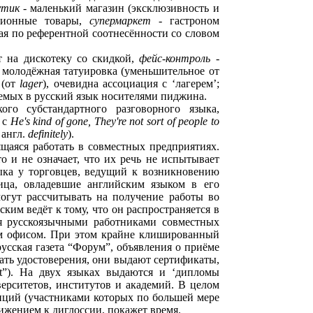
утик
- маленький магазин (эксклюзивность и
сионные товары,
супермаркет
- гастроном
ая по референтной соотнесённости со словом
т на дискотеку со скидкой,
фейс-контроль
-
 молодёжная татуировка (уменьшительное от
 (от
lager
), очевидна ассоциация с ‘лагерем’;
яемых в русский язык носителями пиджина.
ого субстандартного разговорного языка,
 с
Не's kind of gone, They're not sort of people to
 англ.
definitely
).
щаяся работать в совместных предприятиях.
 и не означает, что их речь не испытывает
ыка у торговцев, ведущий к возникновению
Лица, овладевшие английским языком в его
огут рассчитывать на получение работы во
им ведёт к тому, что он распространяется в
мя русскоязычными работниками совместных
им офисом. При этом крайне клишированный
русская газета “Форум”, объявления о приёме
ать удостоверения, они выдают сертификаты,
ent”). На двух языках выдаются и ‘дипломы
ерситетов, институтов и академий. В целом
енций (участниками которых по большей мере
вижением к диглоссии, покажет время.