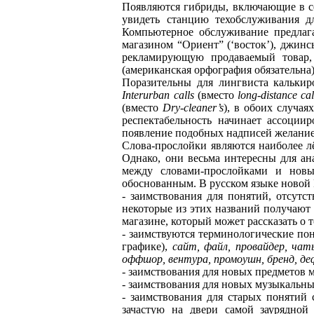
Появляются гибриды, включающие в се
увидеть станцию техобслуживания дл
Компьютерное обслуживание предлаг
магазином “Ориент” (‘восток’), джин
рекламирующую продаваемый товар,
(американская орфография обязательна)
Поразительны для лингвиста калькир
Interurban calls
(вместо
long-distance cal
(вместо
Dry-cleaner’s
), в обоих случая
респектабельность начинает ассоциир
появление подобных надписей желание
Слова-прослойки являются наиболее л
Однако, они весьма интересны для ан
между словами-прослойками и новым
обоснованным. В русском языке новой
- заимствования для понятий, отсутс
некоторые из этих названий получают
магазине, который может рассказать о т
- заимствуются терминологические по
графике),
сайт, файл, провайдер, чат
оффшор, вентура, промоушн, бренд, де
- заимствования для новых предметов 
- заимствования для новых музыкальн
- заимствования для старых понятий
зачастую на двери самой заурядной