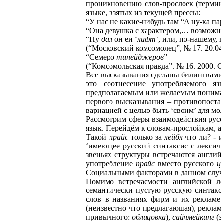
проникновению слов-прослоек (термин
языке, взятых из текущей прессы:
“У нас не какие-нибудь там “A ну-ка п
“Она девушка с характером,… возможн
“Ну
дал
он ей ‘
лифт
’, или, по-нашему,
(“Московский комсомолец”, № 17. 20.04.
“Семеро
тинейджеров
”
(“Комсомольская правда”. № 16. 2000. С
Все высказывания сделаны билингвами
это соотнесение употребляемого я
предполагаемым или желаемым пониман
первого высказывания – противопоста
вариацией с целью быть ‘своим’ для м
Рассмотрим сферы взаимодействия русс
язык. Перейдём к словам-прослойкам,
Такой
прайс
только за
лейбл
что ли? - 
‘имеющее русский синтаксис с лексич
звеньях структуры встречаются англи
употребление
прайс
вместо русского
ц
Социальными факторами в данном случае 
Помимо встречаемости английской ле
семантически пустую русскую синтакс
слов в названиях фирм и их рекламе.
(неизвестно что предлагающая), рекл
привычного:
облицовка
),
сайнмейкинг
(