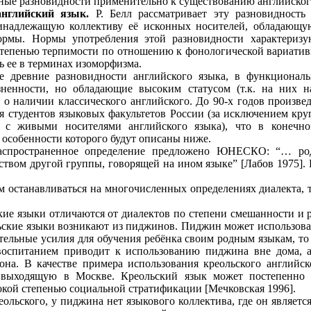
ные разновидности применительно к существованию английского
английский язык.
Р. Белл рассматривает эту разновидность
ринадлежащую коллективу её исконных носителей, обладающ
рмы. Нормы употребления этой разновидности характеризу
 степенью терпимости по отношению к фонологической вариатив
ь ее в терминах изоморфизма.
 древние разновидности английского языка, в функционал
зненности, но обладающие высоким статусом (т.к. на них 
 о наличии классического английского. До 90-х годов произве
 студентов языковых факультетов России (за исключением кру
 с живыми носителями английcкого языка), что в конечно
, особенности которого будут описаны ниже.
спространенное определение предложено ЮНЕСКО: “… родн
твом другой группы, говорящей на ином языке” [Лабов 1975].
м останавливаться на многочисленных определениях диалекта, т
ие языки отличаются от диалектов по степени смешанности и р
ьские языки возникают из пиджинов. Пиджин может использоват
ательные усилия для обучения ребёнка своим родным языкам, т
воспитанием приводит к использованию пиджина вне дома, а
на. В качестве примера использования креольского английск
a”, выходящую в Москве. Креольский язык может постепенно
окой степенью социальной стратификации [Мечковская 1996].
ольского, у пиджина нет языкового коллектива, где он являетс