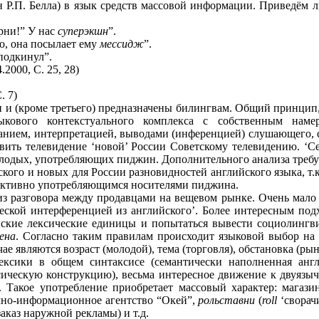
 Р.П. Белла) в язык средств массовой информации. Приведём л
арни!” У нас
суперэкшн
”.
о, она посылает ему
мессидж
”.
 подкинул”.
2000, С. 25, 28)
. 7)
 и (кроме третьего) предназначены билингвам. Общий принцип,
зыкового контекстуального комплекса с собственным нам
ием, интерпретацией, выводами (инференцией) слушающего, с
вить телевидение ‘новой’ России Советскому телевидению. ‘Се
олодых, упoтребляющих пиджин. Дополнительного анализа требу
кого и новых для России разновидностей английского языка, т.
 активно употребляющимся носителями пиджина.
из разговора между продавцами на вещевом рынке. Очень мало
еской интерференцией из английского’. Более интересным под
йские лексические единицы и попытаться вывести социолингв
ена
. Согласно таким правилам происходит языковой выбор на
являются возраст (молодой), тема (торговля), обстановка (рынок
ксики в общем синтаксисе (семантически наполненная англ
ическую конструкцию), весьма интересное движение к двуязы
 Такое употребление приобретает массовый характер: магазин
амно-информационное агентство “Окей”,
рольставни
(
roll
‘сворачи
заказ наружной рекламы) и т.д.