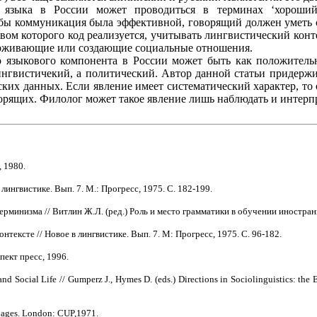
о языка в России может проводиться в терминах ‘хороший
ы коммуникация была эффективной, говорящий должен уметь о
твом которого код реализуется, учитывать лингвистический кон
ерживающие или создающие социальные отношения.
 языкового компонента в России может быть как положительн
лингвистичекий, а политический. Автор данной статьи придерж
их данных. Если явление имеет систематический характер, то о
орящих. Филолог может такое явление лишь наблюдать и интерп
 1980.
ингвистике. Вып. 7. М.: Прогресс, 1975. С. 182-199.
рминизма // Витлин Ж.Л. (ред.) Роль и место грамматики в обучении иностран
нтексте // Новое в лингвистике. Вып. 7. М: Прогресс, 1975. С. 96-182.
пект пресс, 1996.
nd Social Life // Gumperz J., Hymes D. (eds.) Directions in Sociolinguistics: t
uages. London: CUP,1971.