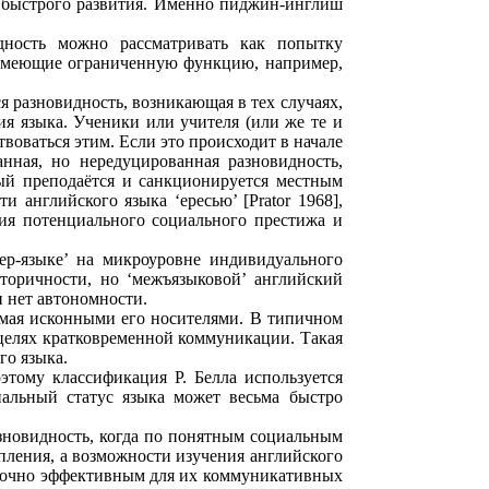
 быстрого развития. Именно пиджин-инглиш
дность можно рассматривать как попытку
, имеющие ограниченную функцию, например,
 разновидность, возникающая в тех случаях,
я языка. Ученики или учителя (или же те и
воваться этим. Если это происходит в начале
анная, но нередуцированная разновидность,
ый преподаётся и санкционируется местным
 английского языка ‘ересью’ [Prator 1968],
ния потенциального социального престижа и
ер-языке’ на микроуровне индивидуального
торичности, но ‘межъязыковой’ английский
и нет автономности.
емая исконными его носителями. В типичном
 целях кратковременной коммуникации. Такая
го языка.
этому классификация Р. Белла используется
нальный статус языка может весьма быстро
зновидность, когда по понятным социальным
пления, а возможности изучения английского
аточно эффективным для их коммуникативных