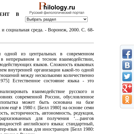
НЕНТ В
и социальная среда. - Воронеж, 2000. С. 68-
я одной из центральных в современном
 в непрерывном и тесном взаимодействии,
имодействующих языков. Сложность языковых
ием внутренней организации какой-то одной
отношений между несколькими количественно
975] Естественное состояние языка - это
ализировать взаимодействие русского и
ловиях современной России, обусловленное
я попытка может быть основана на базе
ом ещё в 1980 г. [Белл 1980] на основе семи
сть, историчность, автономность, редукция,
рархизованных для получения ‘…рангов
видностей английского языка: стандартный,
ер-язык и язык для иностранцев [Белл 1980: