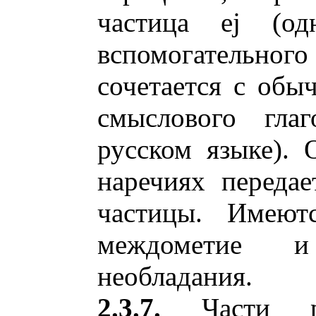
частица ej (о
вспомогательного
сочетается с об
смыслового глаг
русском языке).
наречиях переда
частицы. Имеютс
междометие и
необладания.
2.3.7.
Части реч