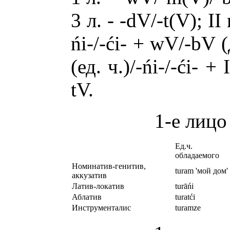
3 л. - -dV/-t(V); II г
ńi-/-ći- + wV/-bV (
(ед. ч.)/-ńi-/-ći- +
tV.
1-е лицо
Ед.ч.
обладаемого
Номинатив-генитив,
turam 'мой дом'
аккузатив
Латив-локатив
turāńi
Аблатив
turatći
Инструменталис
turamze