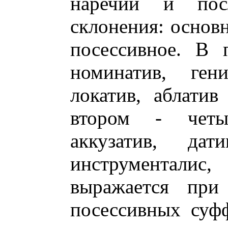
наречий и пос
склонения: основн
посессивное. В 
номинатив, гени
локатив, аблатив
втором - четыр
аккузатив, дат
инструментал
выражается при
посессивных суф