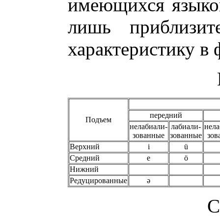
имеющихся языко
лишь приблизит
характеристику в
передний
Подъем
нелабиали-
лабиали-
нела
зованные
зованные
зов
Верхний
i
ü
Средний
e
ö
Нижний
Редуцированные
ə
С