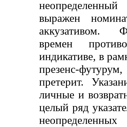
неопределенный
выражен номина
аккузативом. 
времен против
индикативе, в рам
презенс-футуру
претерит. Указан
личные и возврат
целый ряд указат
неопределен