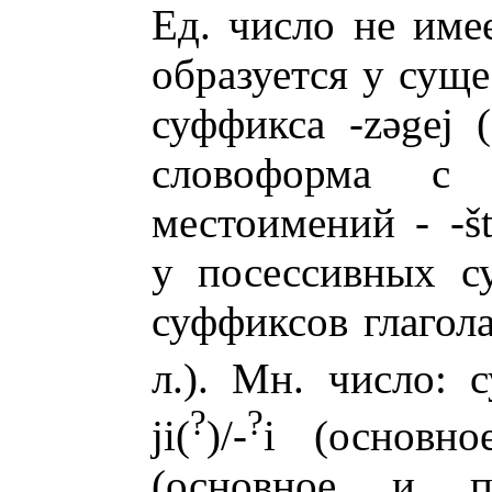
Ед. число не имее
образуется у сущ
суффикса -zəgej 
словоформа с
местоимений - -šte/
у посессивных с
суффиксов глагола j
л.). Мн. число: с
?
?
ji(
)/-
i (основно
(основное и по