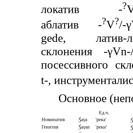
?
локатив -
V
?
?
аблатив -
V
/-
gede, латив-л
склонения -γVn-/
посессивного скло
t-, инструменталис
Основное (неп
Ед.ч.
Номинатив
Ʒ
́аγа
'река'
Ʒ
Генитив
Ʒ
́аγаn
'реки'
Ʒ