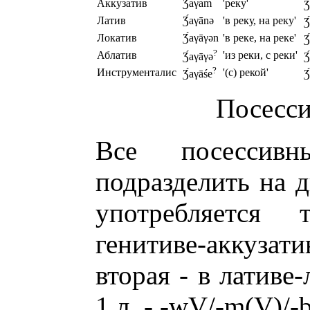
Аккузатив
Ʒ
́аγаm
'реку'
Ʒ
Латив
Ʒ
́аγānə
'в реку, на реку'
Ʒ
Локатив
Ʒ
́аγāγən
'в реке, на реке'
Ʒ
?
Аблатив
'из реки, с реки'
Ʒ
́аγāγə
Ʒ
?
Инструменталис
'(с) рекой'
Ʒ
́аγāśe
Ʒ
Посесси
Все посессив
подразделить на д
употребляется 
генитиве-аккузат
вторая - в лативе-
1 л. - -wV/-m(V)/-b(