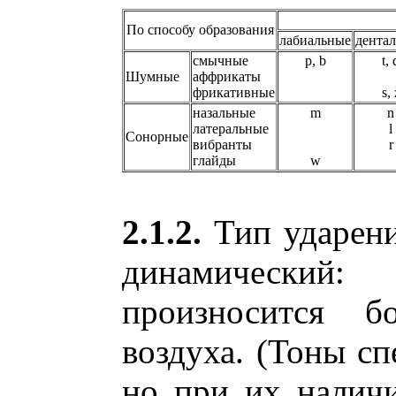
По способу образования
лабиальные
дента
смычные
p, b
t, 
Шумные
аффрикаты
фрикативные
s, 
назальные
m
n
латеральные
l
Сонорные
вибранты
r
глайды
w
2.1.2.
Тип ударени
динамический
произносится 
воздуха. (Тоны сп
но при их налич