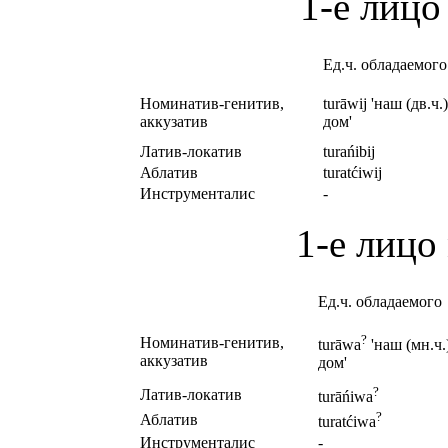
1-е лицо
Ед.ч. обладаемого
Номинатив-генитив,
turāwij 'наш (дв.ч.)
аккузатив
дом'
Латив-локатив
turańibij
Аблатив
turatćiwij
Инструменталис
-
1-е лицо
Ед.ч. обладаемого
?
Номинатив-генитив,
turāwa
'наш (мн.ч.
аккузатив
дом'
?
Латив-локатив
turāńiwa
?
Аблатив
turatćiwa
Инструменталис
-