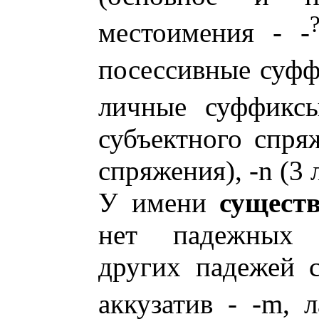
местоимения - -
посессивные суфф
личные суффиксы
субъектного спряж
спряжения), -n (3 
У имени
сущест
нет падежных 
других падежей с
аккузатив - -m, л