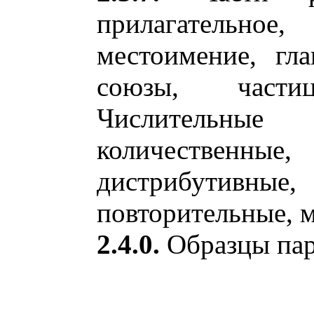
прилагательн
местоимение, гла
союзы, част
Числительные
количествен
дистрибутивн
повторительные, 
2.4.0.
Образцы па