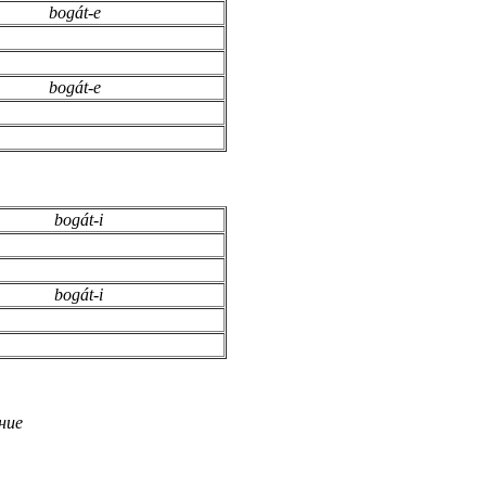
bogát-e
bogát-e
bogát-i
bogát-i
ние