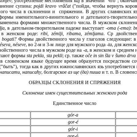
konjev
; употребление местоимения
kaj
в значении "что"; окончан
ранение супина:
pojdi kravo vrâčat
("пойди, чтобы вернуть коров
ного числа в склоне
ни
и
и
спряжении. В других славянских я
фо
рмы
именительного-винительного и дательного-творительно
заменена формами множественного числа. В муж
ском
склонени
lja
, в дательном-творительном падеже выступает
-oma (-ema)
:
b
 в женском роде:
ribi, zémlji, ribama, zémljama
. Ср
двойстве
i bogati?
Формы двойствен
ного
числа у глаголов следующие: в
néseva, néseve
, во 2-м и 3-м лице для мужского рода -
ta
,
для
женско
войственного чи
сла
в мужском роде на -
а
, в женском и среднем 
пают формы
sta pekla
,
sta pekli
; ср. также
oče in sin šla v šumo drva
 в словен
ском
языке будущее время образуется посредством с
("быть"), тогда как в других южнославянских язь употребляется
 написати, написаħу
, болгарское
аз ще (да) пиша
и т. п. В слове
нс
ОБРАЗЦЫ СКЛОНЕНИЯ И СПРЯЖЕНИЯ
Склонение имен существительных женского рода
Единственное число
gór-a
gor-é
gór-i
gor-ó