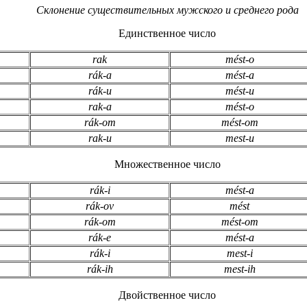
Склонение существительных мужского и среднего рода
Единственное число
rak
mést-o
rák-a
mést-a
rák-u
mést-u
rak-a
mést-o
rák-om
mést-om
rak-u
mest-u
Множественное число
rák-i
mést-a
rák-ov
mést
rák-om
mést-om
rák-e
mést-a
rák-i
mest-i
rák-ih
mest-ih
Двойственное число