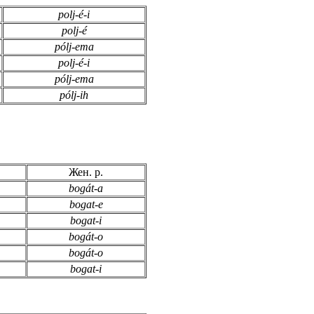
polj-é-i
polj-é
pólj-ema
polj-é-i
pólj-ema
pólj-ih
Жен. р.
bogát-a
bogat-e
bogat-i
bogát-o
bogát-o
bogat-i