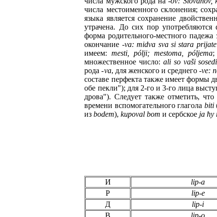
числа мужского рода на
-ov: Slovanov, 
числа местоименного склонения; сох
языка является сохранение двойствен
утрачена. До сих пор употребляются 
форма родительного-мест
ного
падежа 
окончание -
va: midva sva si stara prijate
имеем:
mesti, pólji; mestoma, póljema
;
множест
вен
ное число:
ali so vaši sosed
рода -
va
, для женского и среднего
-ve: 
составе перфекта также имеет формы д
обе пекли"); для 2-го и 3-г
о
лица
высту
дрова"). Следует также отметить, что
времени вспомогательного гла
гола
biti
из
bodem
),
kupoval bom
и сербское
ja ħ
у
И
lip-a
Р
lip-e
Д
lip-i
В
lip-o