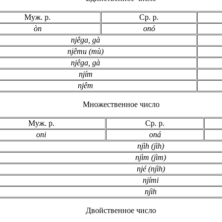
Муж. р.
Ср. р.
òn
onó
njêga, gà
njêmu (mù)
njêga, gà
njím
njêm
Множественное число
Муж. р.
Ср. р.
oni
oná
njìh (jìh)
njìm (jìm)
njé (njìh)
njími
njìh
Двойственное число