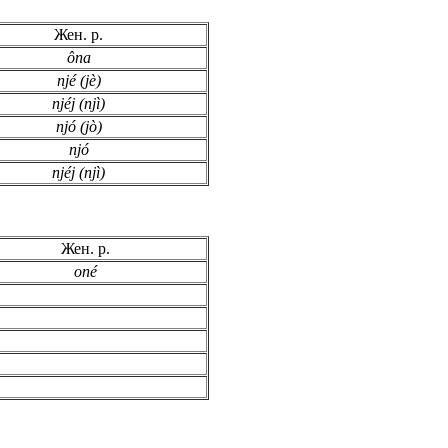
Жен. р.
ôna
njé (jè)
njéj (njì)
njó (jò)
njó
njéj (njì)
Жен. р.
oné