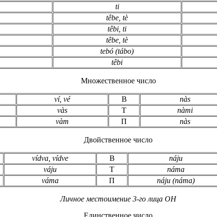
ti
t
ê
be, tè
t
ê
bi, ti
t
ê
be, tè
tebó (tábo)
t
ê
bi
Множественное число
ví, vé
В
nàs
vàs
Т
nàmi
vàm
П
nàs
Двойственное число
vídva, vídve
В
náju
váju
Т
náma
váma
П
náju (náma)
Личное местоимение 3-го лица ОН
Единственное число