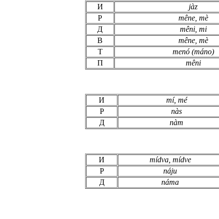
И
jàz
Р
m
ê
ne, mè
Д
m
ê
ni, mi
В
m
ê
ne, mè
Т
menó (máno)
П
m
ê
ni
И
mí, mé
Р
nàs
Д
nàm
И
mídva, mídve
Р
náju
Д
náma