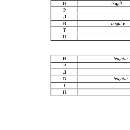
И
bogát-i
Р
Д
В
bogát-e
Т
П
И
bogát-a
Р
Д
В
bogát-a
Т
П