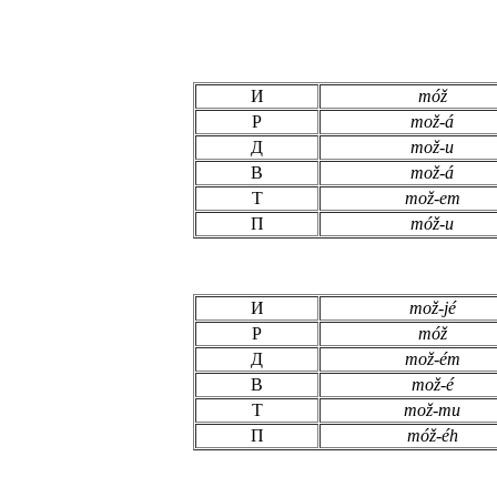
И
mó
ž
Р
mo
ž
-á
Д
mo
ž
-u
В
mo
ž
-á
Т
mo
ž
-em
П
mó
ž
-u
И
mo
ž
-jé
Р
mó
ž
Д
mo
ž
-ém
В
mo
ž
-é
Т
mo
ž
-mu
П
mó
ž
-éh