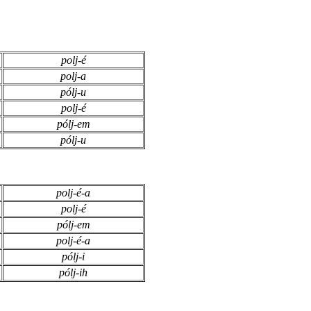
polj-é
polj-a
pólj-u
polj-é
pólj-em
pólj-u
polj-é-a
polj-é
pólj-em
polj-é-a
pólj-i
pólj-ih