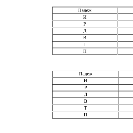
Падеж
И
Р
Д
В
Т
П
Падеж
И
Р
Д
В
Т
П