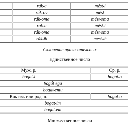
rák-a
mést-i
rák-ov
mést
rák-oma
mést-oma
rák-a
mést-i
rák-oma
mést-oma
rák-ih
mest-ih
Склонение прилагательных
Единственное число
Муж. р.
Ср. р.
bogat-i
bogat-o
bogát-ega
bogat-emu
Как им. или род. п.
bogat-o
bogat-im
bogat-em
Множественное число