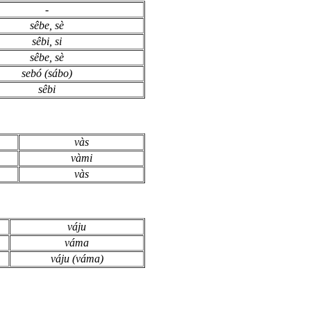
-
s
ê
be, sè
s
ê
bi, si
s
ê
be, sè
sebó (sábo)
s
ê
bi
vàs
vàmi
vàs
váju
váma
váju (váma)