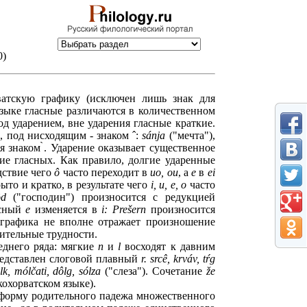
0)
атскую графику (исключен лишь знак для
 языке гласные различаются в количественном
д ударением, вне ударения гласные краткие.
, под нисходящим - знаком ˆ:
sánja
("мечта"),
я знаком ̀. Ударение оказывает существенное
ие гласных. Как правило, долгие ударенные
дствие чего
ô
часто переходит в
uo, ou
, а
е
в
ei
ыто и кратко, в результате чего
i, u, e, o
часто
ôd
("господин") произносится с редукцией
сный
е
изменяется в
i: Prešern
произносится
 графика не вполне отражает произношение
чительные трудности.
еднего ряда: мягкие
n
и
l
восходят к давним
редставлен слоговой плавный
r. srcê, krváv, tŕg
lk, mólčati, dôlg, sólza
("слеза"). Сочетание
že
кохорватском языке).
; форму родительного падежа множественного