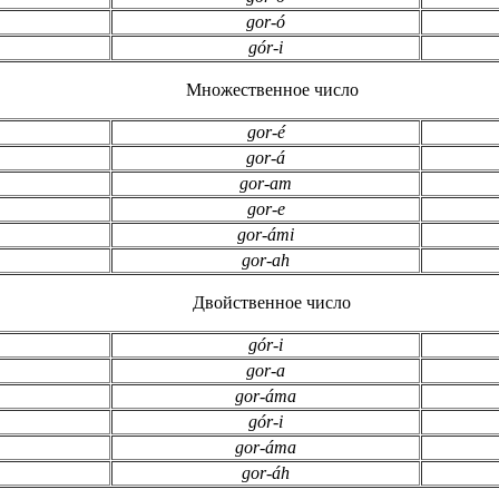
gor-ó
gór-i
Множественное число
gor-é
gor-á
gor-am
gor-e
gor-ámi
gor-ah
Двойственное число
gór-i
gor-a
gor-áma
gór-i
gor-áma
gor-áh