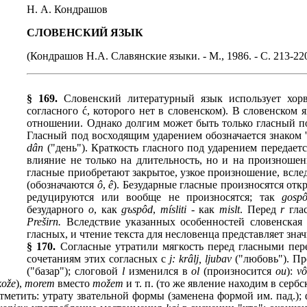
Н. А. Кондрашов
СЛОВЕНСКИЙ ЯЗЫК
(Кондрашов Н.А. Славянские языки. - М., 1986. - С. 213-22
§ 169.
Словенский литературный язык использует хорв
согласного ć, которого нет в словенском). В словенском
отношении. Однако долгим может быть только гласный по
Гласный под восходящим ударением обозначается знаком '
dân
("день"). Краткость гласного под ударением передаетс
влияние не только на длительность, но и на произношен
гласные приобретают закрытое, узкое произношение, всле
(обозначаются
ô
,
ê
). Безударные гласные произносятся откр
редуцируются или вообще не произносятся; так
gosp
безударного
о
, как
g
ъ
spôd
,
mísliti
- как
mislt
. Перед
r
гла
Preširn.
Вследствие указанных особенностей словенская
гласных, и чтение текста для несловенца представляет зна
§ 170.
Согласные утратили мягкость перед гласными пер
сочетаниям этих согласных с
j: krâlj, ljubav
("любовь"). П
("базар"); слоговой
l
изменился в
ol
(произносится
ou
):
vô
kože
),
morem
вместо
možem
и т. п. (то же явление находим в сербс
тметить: утрату звательной формы (заменена формой им.
п
ад.)