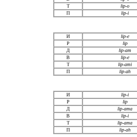
Т
lip-o
П
lip-i
И
lip-e
Р
lip
Д
lip-am
В
lip-e
Т
lip-ami
П
lip-ah
И
lip-i
Р
lip
Д
lip-ama
В
lip-i
Т
lip-ama
П
lip-ah