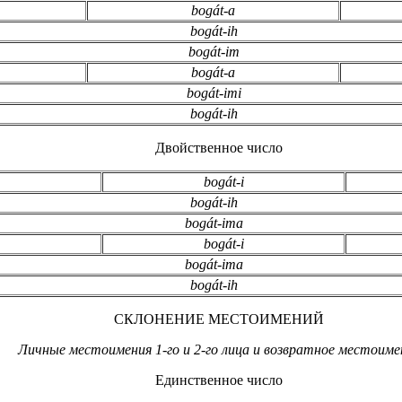
bogát-a
bogát-ih
bogát-im
bogát-a
bogát-imi
bogát-ih
Двойственное число
bogát-i
bogát-ih
bogát-ima
bogát-i
bogát-ima
bogát-ih
СКЛОНЕНИЕ МЕСТОИМЕНИЙ
Личные местоимения 1-го и 2-го лица и возвратное местоиме
Единственное число