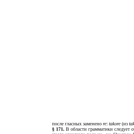
после гласных заменено
re
:
takore
(из
ta
§ 171.
В области грамматики следует о