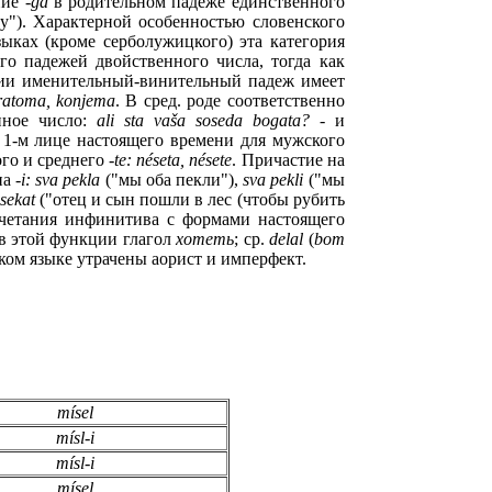
ие -
ga
в родительном падеже единственного
у"). Характерной особенностью словенского
зыках (кроме серболуж
ицкого
) эта категория
го паде
жей
двойственного числа, тогда как
и именительный-винительный падеж имеет
ratoma, konjema
. В сре
д.
роде соответственно
нное
число:
ali sta vaša soseda bogata?
- и
 1-м лице настоящего вре
мени
для мужского
го и среднего
-te: néseta, nésete
. Причастие на
на
-
i
: sva pekla
("мы оба пекли"),
sva pekli
("мы
 sekat
("отец и сын пошли в лес (чт
обы
рубить
очетания инф
ини
тива с формами настоящего
 в этой функции глагол
хотеть
; ср.
delal
(
bom
ком
языке утрачены аорист и имперфект.
mísel
mísl-i
mísl-i
mísel