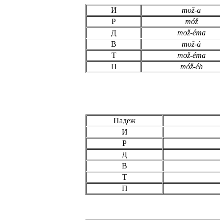
И
mo
ž
-a
Р
mó
ž
Д
mo
ž
-éma
В
mo
ž
-á
Т
mo
ž
-éma
П
mó
ž
-éh
Падеж
И
Р
Д
В
Т
П