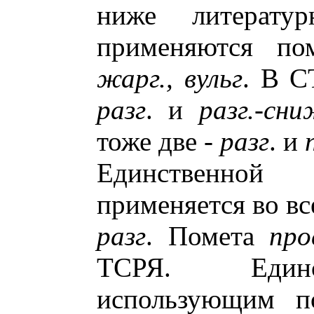
ниже литератур
применяются п
жарг., вульг
. В С
разг
. и
разг.-сн
тоже две -
разг
. и
Единственной
применяется во вс
разг
. Помета
про
ТСРЯ. Единс
использующим 