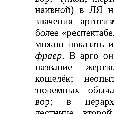
наивной) в ЛЯ н
значения арготи
более «респектаб
можно показать и
фраер
. В арго о
название жерт
кошелёк; неоп
тюремных обыча
вор; в иерарх
лестнице второ