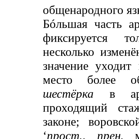
общенародного яз
Бóльшая часть а
фиксируется т
несколько изменё
значение уходит 
место более об
шестёрка
в арг
проходящий ста
законе; воровск
‘
прост., прен.
ме