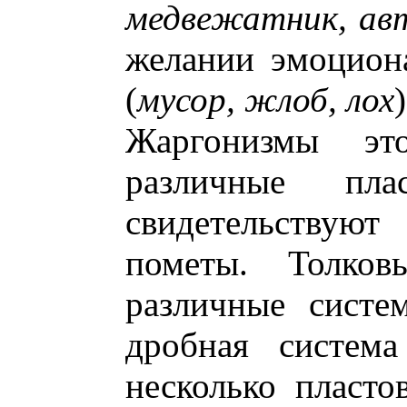
медвежатник, ав
желании эмоцион
(
мусор, жлоб, лох
)
Жаргонизмы эт
различные п
свидетельствую
пометы. Толков
различные систе
дробная система
несколько пласто