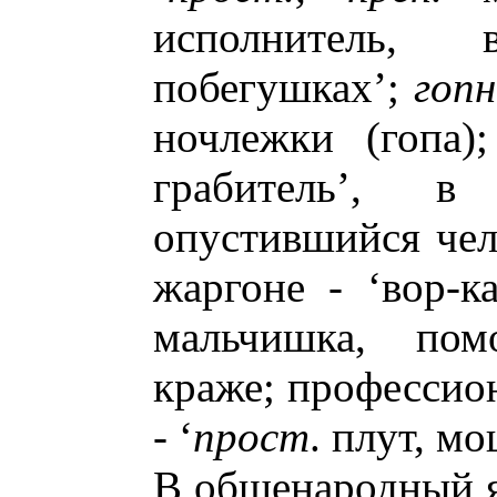
исполнитель,
побегушках’;
гопн
ночлежки (гопа);
грабитель’,
опустившийся чел
жаргоне - ‘вор-к
мальчишка, по
краже; профессио
- ‘
прост
. плут, м
В общенародный я