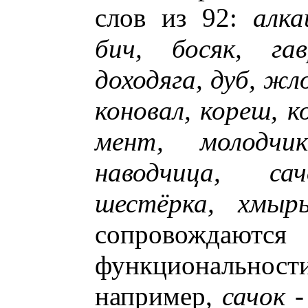
слов из 92:
алка
бич, босяк, гав
доходяга, дуб, жл
коновал, кореш, к
мент, молодчик
наводчица, са
шестёрка, хмыр
сопровожда
функциональност
например,
сачок
-