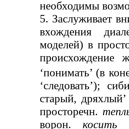
необходимы возмо
5. Заслуживает в
вхождения диал
моделей) в прост
происхождение ж
‘понимать’ (в коне
‘следовать’); си
старый, дряхлый’
просторечн.
тепл
ворон.
косить
‘