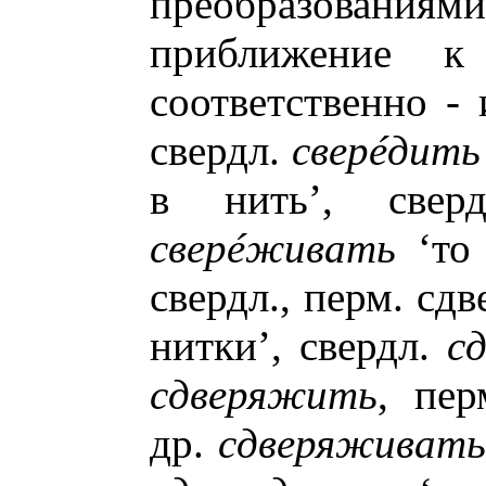
преобразован
приближение к
соответственно - 
свердл.
сверéдить
в нить’, свер
сверéживать
‘то 
свердл., перм. сд
нитки’, свердл.
с
сдверяжить
, пер
др.
сдверяживать