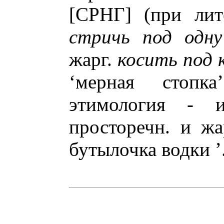
[СРНГ] (при ли
стричь под одну
жарг.
косить под к
‘мерная стопка
этимология -
просторечн. и ж
бутылочка водки ’