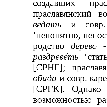
создавших прас
праславянский в
ведать
и совр.
‘непонятно, непос
родство
дерево 
раздревéть
‘стать
[СРНГ]; праслав
обида
и совр. кар
[СРГК]. Однако 
возможностью ра