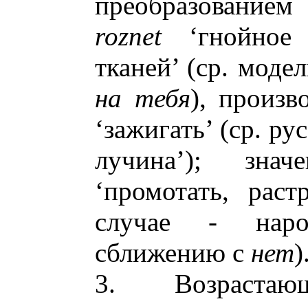
преобразованием
roznet
‘гнойное 
тканей’ (ср. моде
на тебя
), произв
‘зажигать’ (ср. ру
лучина’); зн
‘промотать, раст
случае - наро
сближению с
нет
)
3. Возраста