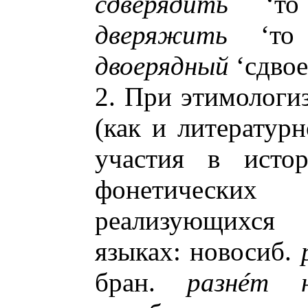
сдверядить
‘то 
дверяжить
‘то
двоерядный
‘сдвое
2. При этимологи
(как и литератур
участия в истор
фонетических 
реализующихся
языках: новосиб.
бран.
разнéт 