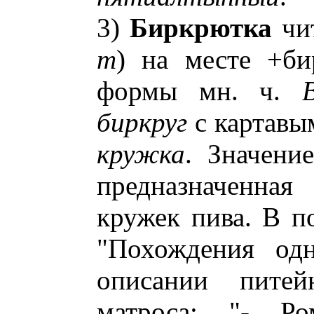
3)
Биркрютка
чи
т
) на месте +би
формы мн. ч.
B
биркруг
с картав
кружка
. Значени
предназначенная
кружек пива. В п
"Похождения одн
описании питей
матроса: "- Ром