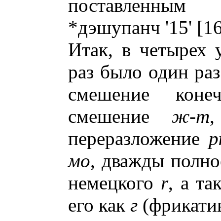
поставленным
*дэшупанч '15' [16
Итак, в четырех 
раз было один ра
смешение кон
смешение
ж-т
,
переразложение
р
мо
, дважды полно
немецкого
r
, а т
его как
г
(фрикатив