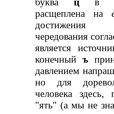
буква
ц
в нео
расщеплена на
достижения б
чередования согла
является источн
конечный
ъ
прин
давлением напраш
но для доревол
человека здесь,
"ять" (а мы не зн