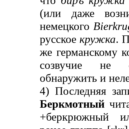
что
биръ кружка
(или даже возн
немецкого
Bierkru
русское
кружка
. 
же германскому ко
созвучие не 
обнаружить и неле
4) Последняя зап
Беркмотный
чита
+беркрюжный и