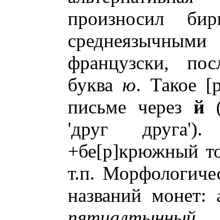
произносил би
среднеязычным
французски, пос
буква
ю
. Такое [
письме через
й
'друг друга'
+бе[р]крюжный то
т.п. Морфологиче
названий монет:
пятиалтынный
.