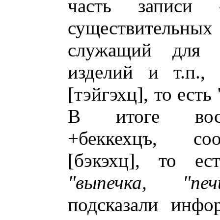
часть записи
существительных
служащий для о
изделий и т.п.,
[тэйгэхц], то есть 
В итоге восст
+беккехцъ, со
[бэкэхц], то ес
"выпечка, "печ
подсказали инфо