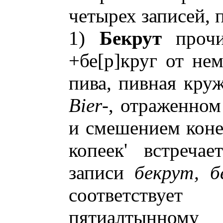
четырех записей, 
1)
Бекрут
прочи
+бе[р]круг от не
пива, пивная кру
Bier
-, отраженно
и смешением кон
копеек' встреча
записи
бекрут, 
соответствует
пятиалтынном