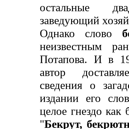
остальные дв
заведующий хозяйс
Однако слово
б
неизвестным ран
Потапова. И в 19
автор доставл
сведения о зага
издании его сло
целое гнездо как 
"
Бекрут, бекрют