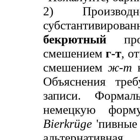
2) Производ
субстантивиров
бекрютный
про
смешением
г-т
, о
смешением
ж-т
н
Объяснения тре
записи. Формал
немецкую форм
Bierkrügе
'пивные 
альтернативная