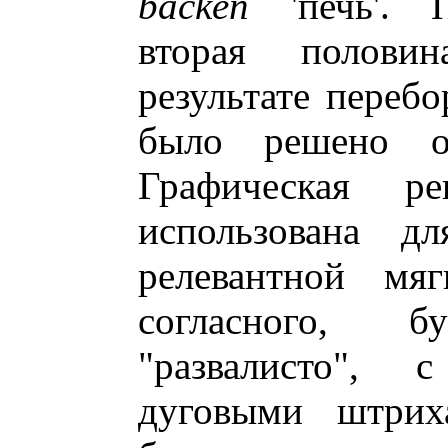
backen
'печь'. П
вторая полови
результате перебо
было решено ос
Графическая р
использована дл
релевантной мяг
согласного,
"развалисто",
дуговыми штри