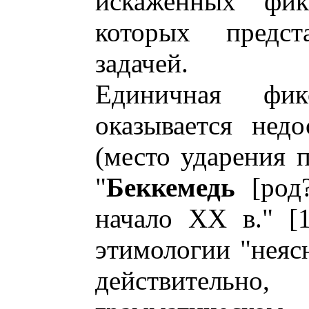
искаженных фик
которых предста
задачей.
Единичная фик
оказывается нед
(место ударения 
"
Беккемедь
[род?
начало XX в." [1
этимологии "неясн
действительн