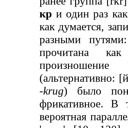
ранее группа [rkr
кр
и один раз ка
как думается, зап
разными путями
прочитана к
произношени
(альтернативно: [
-
krug
) было по
фрикативное. В 
вероятная паралле