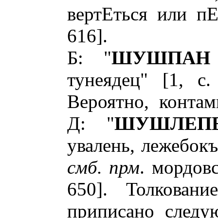
вертЕться или пЕт
616].
Б: "
ШУШПАН
тунеядец" [1, с.
Вероятно, конта
Д: "
ШУШЛЕП
увалень, лежебокъ
смб. прм
. мордовс
650]. Толковани
приписано следу