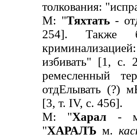
толкования: "испра
М: "
Тяхтать
- отд
254]. Также 
криминализацие
избивать" [1, с. 
ремесленный те
отдЕлывать (?) м
[3, т. IV, с. 456].
М: "
Харал
- ме
"
ХАРАЛЪ
м.
кас