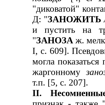
"диковатой" конт
Д: "
ЗАНОЖИТЬ
и пустить на тр
"
ЗАНОЗА
ж. мелк
I, с. 609]. Псевдо
могла показаться
жаргонному
зано
т.п. [5, с. 207].
II. Несомненн
признак - также 