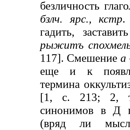
безличность глаго
бзлч. ярс., кстр
.
гадить, застави
рыжитъ спохмель
117]. Смешение
а 
еще и к появл
термина оккультиз
[1, с. 213; 2, 
синонимов в Д п
(вряд ли мысли