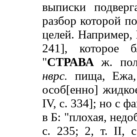
выписки подверг
разбор которой п
целей. Например, 
241], которое 
"
СТРАВА
ж. пол
нврс.
пища, Ежа, 
особ[енно] жидкое
IV, с. 334]; но с
в Б: "плохая, нед
с. 235; 2, т. II,