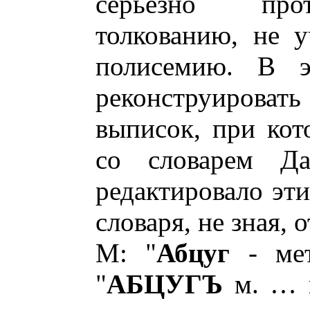
серьезно про
толкованию, не 
полисемию. В э
реконструировать
выписок, при кот
со словарем Д
редактировало эт
словаря, не зная, 
М: "
Абцуг
- мет
"
АБЦУГЪ
м. … к