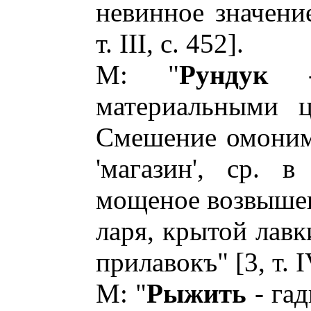
невинное значение
т. III, с. 452].
М: "
Рундук
- 
материальными ц
Смешение омони
'магазин', ср. 
мощеное возвышен
ларя, крытой лав
прилавокъ" [3, т. IV
М: "
Рыжить
- гад