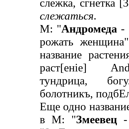
слежка, сгнетка [3, 
слежаться
.
М: "
Андромеда
- 
рожать женщина"
название растени
раст[енiе] And
тундрица, богул
болотникъ, подбЕлъ"
Еще одно названи
в М: "
Змеевец
- 