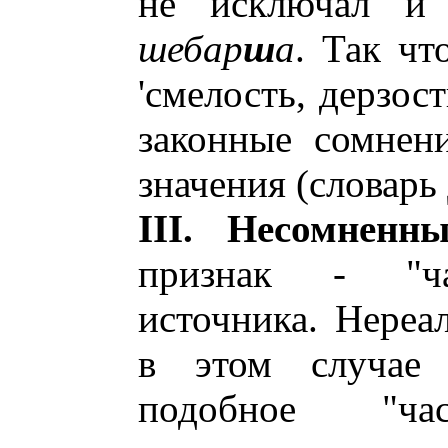
не исключал и
шебар
ш
а
. Так чт
'смелость, дерзос
законные сомнени
значения (словарь
III. Несомненн
признак - "ча
источника. Нереа
в этом случае 
подобное "час