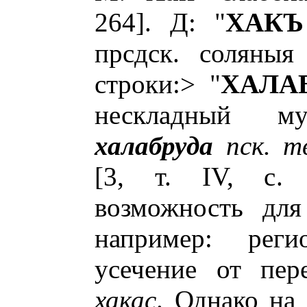
264]. Д: "
ХАКЪ
прсдск. соляныя
строки:> "
ХАЛА
нескладный 
халабруда
пск. т
[3, т. IV, с. 
возможность для
например: регио
усечение от пер
хакас
. Однако на