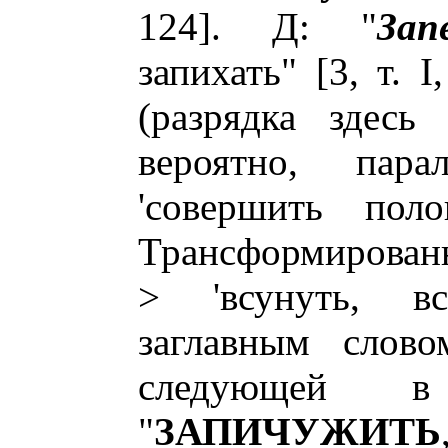
124]. Д: "
Зап
запихать" [3, т. 
(разрядка здесь
вероятно, па
'совершить поло
Трансформированно
> 'всунуть, вс
заглавным слово
следующей 
"
ЗАПИЧУЖИТЬ