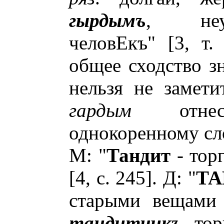
гырдымъ
, неук
человЕкъ" [3, т.
общее сходство з
нельзя не замети
гардым
отнес
однокоренному с
М: "
Тандит
- тор
[4, с. 245]. Д: "
ТА
старыми вещами 
тандитчикъ
, то