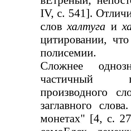
IV, с. 541]. Отли
слов
халтуга
и
х
цитировании, чт
полисемии.
Сложнее однозн
частичный п
производного сл
заглавного слова
монетах" [4, с. 27