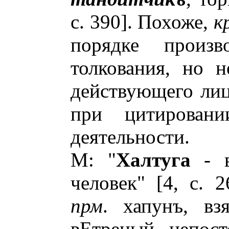
с. 390]. Похоже,
к
порядке произв
толкования, но н
действующего ли
при цитирован
деятельности.
М: "
Халтуга
- в
человек" [4, с. 2
прм
. хапунъ, взя
вЕтреный, непост