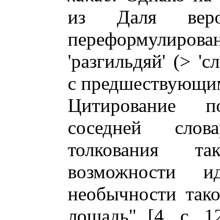
из Даля веро
переформулир
'разгильдяй' (> '
с предшествующи
Цитирование по
соседней слов
толкования т
возможности и
необычности так
лошадь" [4, с. 1