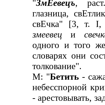
"
ЗмЕевецъ
, раст.
глазница, свЕтли
свЕчка" [3, т. I
змеевец
и
свечк
одного и того ж
словарях они сос
толкование".
М: "
Бетить
- сажа
небесспорной кри
- арестовывать, заде