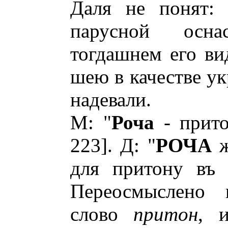
Даля не понят: 
парусной осн
тогдашнем его ви
шею в качестве у
надевали.
М: "
Роча
- притон
223]. Д: "
РОЧА
для притону въ л
Переосмыслено 
слово
притон
, 