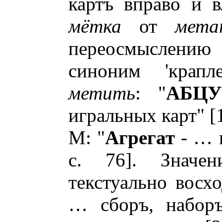
картъ вправо и вл
мётка
от
мета
переосмыслени
синоним 'крапл
метить
: "
АБЦУ
игральных карт" [1, 
М: "
Агрегат
- … н
с. 76]. Значен
текстуально восхо
… сборъ, наборъ