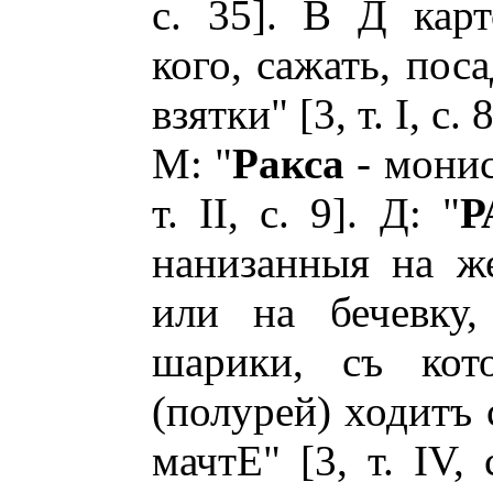
с. 35]. В Д кар
кого, сажать, пос
взятки" [3, т. I, с.
М: "
Ракса
- монист
т. II, с. 9]. Д: "
Р
нанизанныя на ж
или на бечевку
шарики, съ кот
(полурей) ходитъ 
мачтЕ" [3, т. IV,