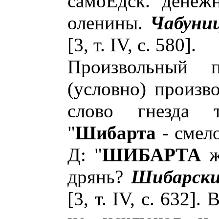
самоЕдск. денеж
оленины.
Чабуни
[3, т. IV, с. 580].
Произвольный п
(условно) произво
слово гнезда т
"
Шибарта
- смело
Д: "
ШИБАРТА
ж
дрянь?
Шибарск
[3, т. IV, с. 632].