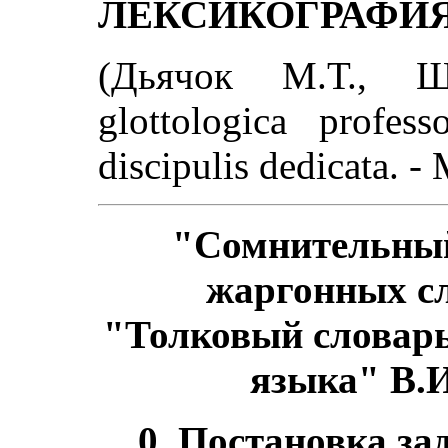
ЛЕКСИКОГРАФИЯ 
(Дьячок М.Т., Ш
glottologica profes
discipulis dedicata. -
"Сомнительный
жаргонных сло
"Толковый словарь
языка" В.И
0. Постановка за