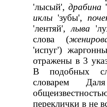
'лысый',
драбина
'
иклы
'зубы',
поче
'лентяй',
лыва
'лу
слова (
жениров
'испуг') жаргонн
отражены в 3 ука
В подобных сл
словарем Дал
общеизвестно
переклички в не в