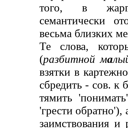
того, в жарг
семантически от
весьма близких ме
Те слова, котор
(
разбитной м
а
лы
взятки в картежно
сбредить - сов. к 
тямить 'понимать
'грести обратно')
заимствования и 