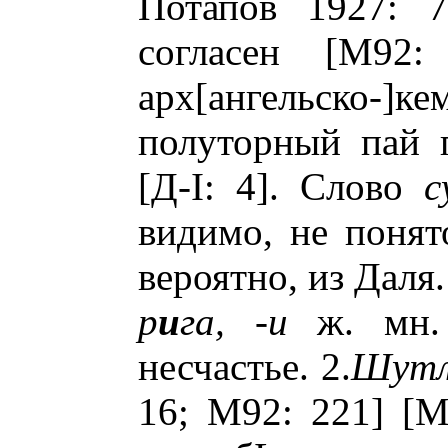
Потапов 1927: 7
согласен [М92
арх[ангельско-
полуторный пай 
[Д-I: 4]. Слово
с
видимо, не понято
вероятно, из Даля.
р
и
га, -и
ж. мн
несчастье. 2.
Шут
16; М92: 221] [М