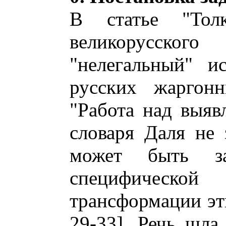
В статье "Тол
великорусско
"нелегальный" и
русских жаргонн
"Работа над выяв
словаря Даля не 
может быть з
специфичес
трансформации эт
29-33]. Речь шла