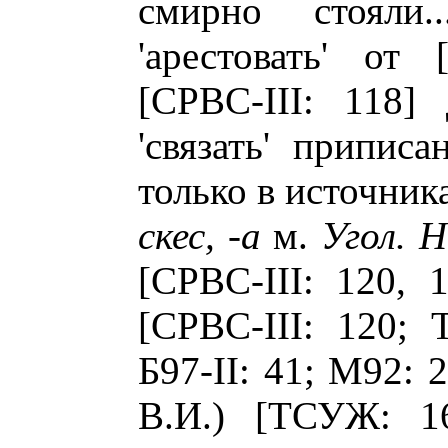
смирно стояли.
'арестовать' от
[СРВС-III: 118]
'связать' припис
только в источника
скес, -а
м.
Угол. 
[СРВС-III: 120, 
[СРВС-III: 120; 
Б97-II: 41; М92:
В.И.) [ТСУЖ: 1