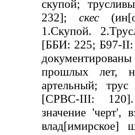
скупой; трусливы
232];
скес
(ин[о
1.Скупой. 2.Трус
[ББИ: 225; Б97-II
документированы 
прошлых лет, 
артельный; трус
[СРВС-III: 120
значение 'черт', 
влад[имирское] ш