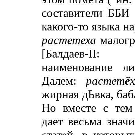
составители ББИ 
какого-то языка н
растетеха
малогр
[Балдаев-II:
наименование ли
Далем:
растет
ё
жирная дЬвка, баба
Но вместе с тем
дает весьма знач
статей, в которы