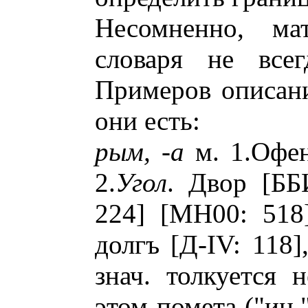
Несомненно, ма
словаря не все
Примеров описани
они есть:
рым, -а
м. 1.Офен
2.
Угол
. Двор [ББ
224] [МН00: 518
долгъ [Д-IV: 118]
знач. толкуется 
этом помета ("ин.