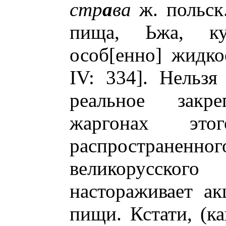
стр
а
ва
ж. польск.
пища, Ьжа, ку
особ[енно] жидкое
IV: 334]. Нельз
реальное закр
жаргонах это
распространенн
великорусско
настораживает ак
пищи. Кстати, (к