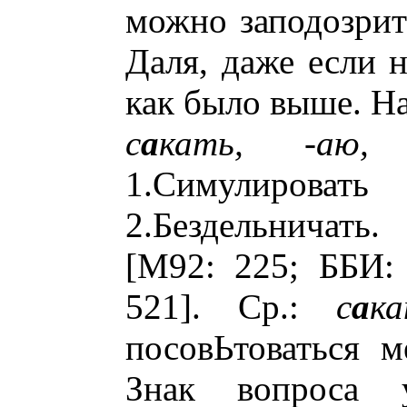
можно заподозрит
Даля, даже если н
как было выше. Н
с
а
кать, -аю,
1.Симулировать 
2.Бездельничать.
[М92: 225; ББИ: 
521]. Ср.:
с
а
ка
посовЬтоваться ме
Знак вопроса 