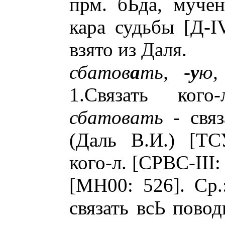
прм. бЬда, мучен
кара судьбы [Д-IV
взято из Даля.
сбатов
а
ть, -
у
ю,
1.Связать ког
сбатовать
- связ
(Даль В.И.) [ТС
кого-л. [СРВС-III:
[МН00: 526]. Ср
связать всЬ повод