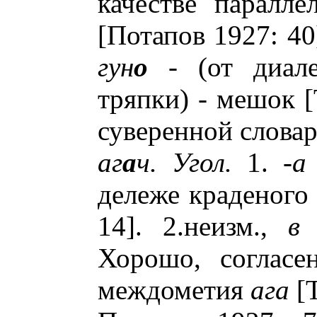
качестве паралл
[Потапов 1927: 40
гун
о
- (от диалек
тряпки) - мешок [
суверенной словар
аг
а
ч. Угол.
1. -
а
дележе краденого 
14]. 2.неизм.,
в 
Хорошо, согласе
междометия
ага
[Т