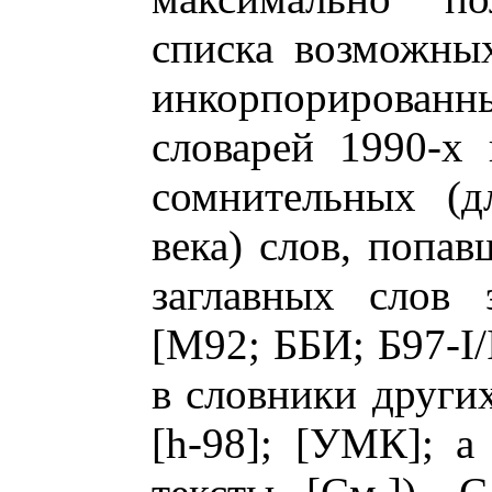
списка возможных
инкорпорирован
словарей 1990-х 
сомнительных (д
века) слов, попа
заглавных слов 
[М92; ББИ; Б97-I/
в словники других
[h-98]; [УМК]; а