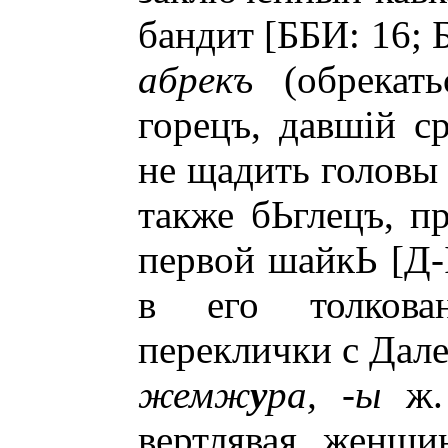
бандит [ББИ: 16; Б
абрекъ
(обрекать
горецъ, давшiй с
не щадить головы 
также бЬглецъ, п
первой шайкЬ [Д-I
в его толкова
переклички с Дале
жемж
у
ра, -ы
ж
вертлявая женщи