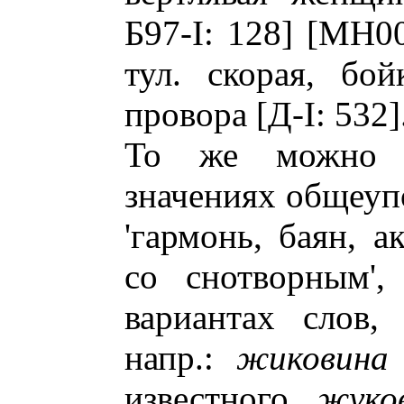
Б97-I: 128] [МН00
тул. скорая, бой
провора [Д-I: 532]
То же можно с
значениях общеуп
'гармонь, баян, а
со снотворным'
вариантах слов,
напр.:
жиковина
известного
жуко