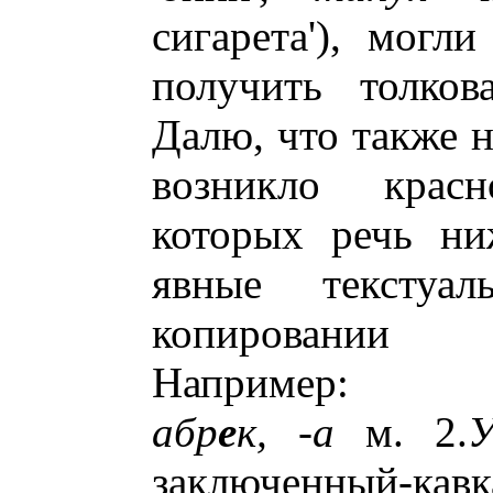
сигарета'), могл
получить толков
Далю, что также н
возникло крас
которых речь ни
явные текстуа
копировании 
Например:
абр
е
к, -а
м. 2.
У
заключенный-кав