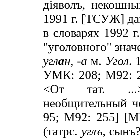
дiяволъ, некошный
1991 г. [ТСУЖ] да
в словарях 1992 г
"уголовного" знач
угл
а
н, -а
м.
Угол
. 
УМК: 208; М92: 25
<От тат. ...
необщительный че
95; М92: 255] [М
(татрс.
углъ
, сынъ