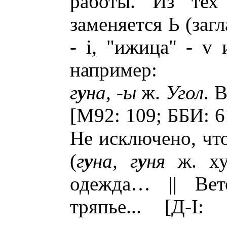
работы. Из тех
заменяется Ь (заг
- i, "ижица" - v 
например:
г
у
на, -ы
ж.
Угол
. 
[М92: 109; ББИ: 6
Не исключено, чт
(
г
у
на, г
у
ня
ж. худ
одежда… || Вето
тряпье... [Д-I: