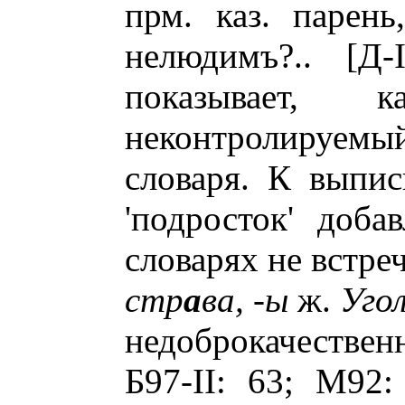
прм. каз. парень,
нелюдимъ?.. [Д-
показывает, 
неконтролируем
словаря. К выпис
'подросток' доба
словарях не встре
стр
а
ва, -ы
ж.
Угол
недоброкачестве
Б97-II: 63; М92: