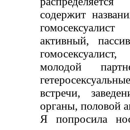
распределяется 
содержит назван
гомосексуалис
активный, пасси
гомосексуалист,
молодой партн
гетеросексуальны
встречи, заведе
органы, половой а
Я попросила нос