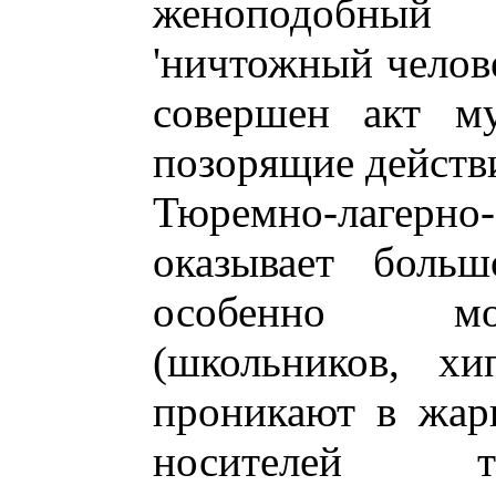
женоподобный
'ничтожный челове
совершен акт му
позорящие действи
Тюремно-лаге
оказывает больш
особенно мо
(школьников, хи
проникают в жар
носителей тюре