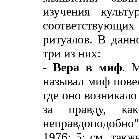
изучения культ
соответствующи
ритуалов. В данн
три из них:
-
Вера в миф
. 
называл миф повес
где оно возникало
за правду, к
неправдоподобн
1976: 5; см. такж