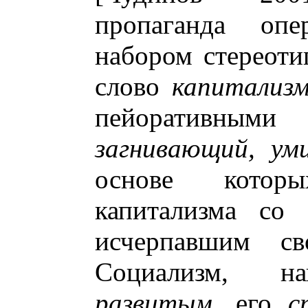
пропаганда опе
набором стереоти
слово
капитализ
пейоративны
загнивающий, ум
основе котор
капитализма со 
исчерпавшим св
Социализм, нап
развитым
, его
с