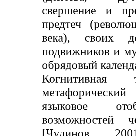
свершение и пре
предтеч (револю
века), своих д
подвижников и му
обрядовый календа
Когнитивная т
метафорический
языковое ото
возможностей ч
[Чудинов 2001