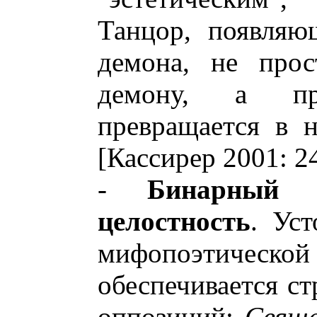
Танцор, появляю
демона, не прос
демону, а пр
превращается в 
[Кассирер 2001: 24
-
Бинарный 
целостность
. Ус
мифопоэтиче
обеспечивается с
оппозиций:
Свяще