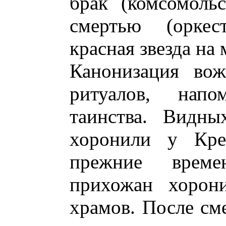
брак (комсомоль
смертью (орке
красная звезда на 
Канонизация вож
ритуалов, напо
таинства. Видн
хоронили у Кре
прежние врем
прихожан хорони
храмов. После сме