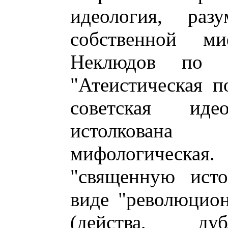
идеология, разу
собственной м
Неклюдов по 
"Атеистическая 
советская ид
истолкована
мифологическая.
"священную исто
виде "революцио
(действа, ду