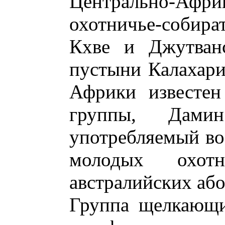
Центрально-Афр
охотничье-собир
Кхве и Джутван
пустыни Калахари
Африки известен
группы, Дами
употребляемый во
молодых охот
австралийских аб
Группа щелкающи