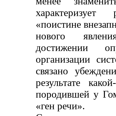
менее знамени
характеризует
«поистине внезапн
нового явлен
достижении оп
организации сис
связано убежден
результате како
породившей у Го
«ген речи».