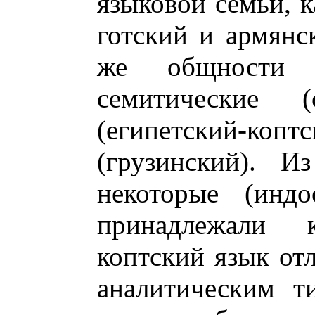
языковой семьи, к
готский и армянск
же общности 
семитические (
(египетский-копт
(грузинский). И
некоторые (индо
принадлежали 
коптский язык от
аналитическим т