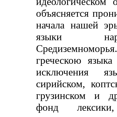
идеологическом 
объясняется прон
начала нашей эр
языки наро
Средиземномор
греческою языка
исключения яз
сирийском, коптс
грузинском и др
фонд лексики