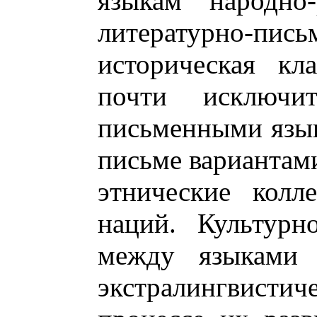
языкам народно
литературно-пи
историческая кл
почти исключит
письменными язык
письме вариантам
этнические колл
наций. Культурн
между языками 
экстралингвист