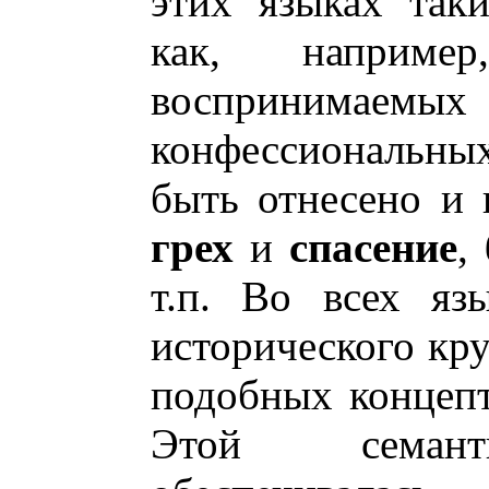
этих языках так
как, наприм
воспринимаемы
конфессиональных
быть отнесено и
грех
и
спасение
,
т.п. Во всех яз
исторического кр
подобных концепт
Этой семант