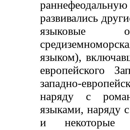
раннефеодальную
развивались други
языковые об
средиземноморска
языком), включав
европейского За
западно-европей
наряду с рома
языками, наряду с
и некоторые с