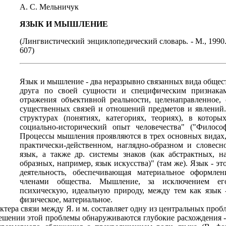
А. С. Мельничук
ЯЗЫК И МЫШЛЕНИЕ
(Лингвистический энциклопедический словарь. - М., 1990. 
607)
Язык и мышление - два неразрывно связанных вида общес
друга по своей сущности и специфическим признака
отражения объективной реальности, целенаправленное,
существенных связей и отношений предметов и явлений.
структурах (понятиях, категориях, теориях), в кото
социально-исторический опыт человечества" ("Филосо
Процессы мышления проявляются в трех основных видах,
практически-действенном, наглядно-образном и словесн
язык, а также др. системы знаков (как абстрактных, н
образных, например, язык искусства)" (там же). Язык - эт
деятельность, обеспечивающая материальное оформл
членами общества. Мышление, за исключением его
психическую, идеальную природу, между тем как язык 
физическое, материальное.
ктера связи между Я. и м. составляет одну из центральных про
решении этой проблемы обнаруживаются глубокие расхождения - 