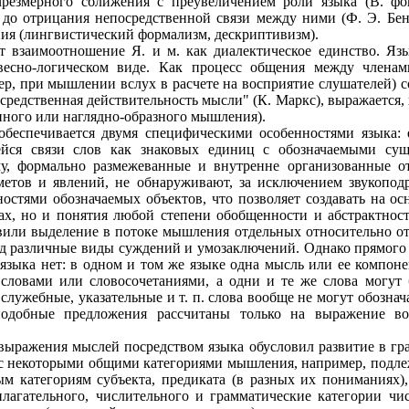
резмерного сближения с преувеличением роли языка (В. фо
 до отрицания непосредственной связи между ними (Ф. Э. Бе
ия (лингвистический формализм, дескриптивизм).
т взаимоотношение Я. и м. как диалектическое единство. Яз
есно-логическом виде. Как процесс общения между членам
ер, при мышлении вслух в расчете на восприятие слушателей) 
средственная действительность мысли" (К. Маркс), выражается, 
енного или наглядно-образного мышления).
беспечивается двумя специфическими особенностями языка:
ейся связи слов как знаковых единиц с обозначаемыми су
у, формально размежеванные и внутренне организованные от
метов и явлений, не обнаруживают, за исключением звукоподр
стями обозначаемых объектов, что позволяет создавать на осн
ах, но и понятия любой степени обобщенности и абстрактност
или выделение в потоке мышления отдельных относительно от
од различные виды суждений и умозаключений. Однако прямого
зыка нет: в одном и том же языке одна мысль или ее компонен
ловами или словосочетаниями, а одни и те же слова могут
служебные, указательные и т. п. слова вообще не могут обознач
подобные предложения рассчитаны только на выражение во
ыражения мыслей посредством языка обусловил развитие в гр
 с некоторыми общими категориями мышления, например, подлеж
 категориям субъекта, предиката (в разных их пониманиях),
рилагательного, числительного и грамматические категории ч