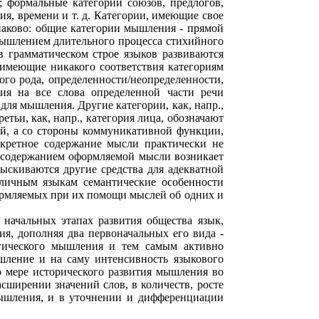
а; формальные категории союзов, предлогов,
я, времени и т. д. Категории, имеющие свое
наково: общие категории мышления - прямой
 мышлением длительного процесса стихийного
 грамматическом строе языков развиваются
 имеющие никакого соответствия категориям
ого рода, определенности/неопределенности,
ния на все слова определенной части речи
для мышления. Другие категории, как, напр.,
тьи, как, напр., категория лица, обозначают
ой, а со стороны коммуникативной функции,
онкретное содержание мысли практически не
 содержанием оформляемой мысли возникает
зыскиваются другие средства для адекватной
зличным языкам семантические особенности
ормляемых при их помощи мыслей об одних и
 начальных этапах развития общества язык,
я, дополняя два первоначальных его вида -
огического мышления и тем самым активно
шление и на саму интенсивность языкового
о мере исторического развития мышления во
асширении значений слов, в количеств, росте
мышления, и в уточнении и дифференциации