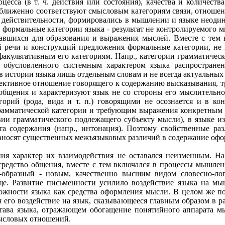
цесса (в т. ч. действия или состояния), качества и количеств
ближенно соответствуют смысловым категориям связи, отношени
х действительности, формировались в мышлении и языке неоди
а формальные категории языка - результат не контролируемого
авшихся для образования и выражения мыслей. Вместе с тем в
й речи и конструкций предложения формальные категории, не
акультативным его категориям. Напр., категории грамматическ
е обусловленного системным характером языка распростране
 истории языка лишь отдельным словам и не всегда актуальных 
ективное отношение говорящего к содержанию высказывания, тре
общения и характеризуют язык не со стороны его мыслительн
горий (рода, вида и т. п.) говорящими не осознается и в к
грамматической категории и требующим выражения конкретным
твии грамматического подлежащего субъекту мысли), в языке и
та содержания (напр., интонация). Поэтому свойственные ра
 вносят существенных межъязыковых различий в содержание оф
ия характер их взаимодействия не оставался неизменным. На
средство общения, вместе с тем включался в процессы мышлени
о-образный - новым, качественно высшим видом словесно-л
е. Развитие письменности усилило воздействие языка на мы
ожности языка как средства оформления мысли. В целом же п
я его воздействие на язык, сказывающееся главным образом в р
остава языка, отражающем обогащение понятийного аппарата 
мысловых отношений.