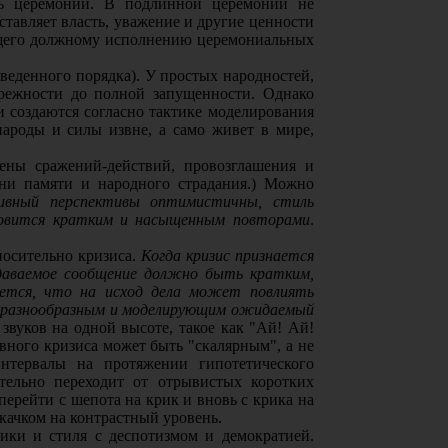
ть церемонии. В подлинной церемонии не
ставляет власть, уважение и другие ценности
ущего должному исполнению церемониальных
аведенного порядка). У простых народностей,
брежности до полной запущенности. Однако
и создаются согласно тактике моделирования
народы и силы извне, а само живет в мире,
ны сражений-действий, провозглашения и
дни памяти и народного страдания.) Можно
тивный перспективы оптимистичны, стиль
ановится кратким и насыщенным повторами
.
носительно кризиса.
Когда кризис признается
едаваемое сообщение должно быть кратким,
ается, что на исход дела может повлиять
м, разнообразным и моделирующим ожидаемый
звуков на одной высоте, такое как "Ай! Ай!
вного кризиса может быть "скалярным", а не
нтервалы на протяжении гипотетического
тельно переходит от отрывистых коротких
ерейти с шепота на крик и вновь с крика на
скачком на контрастный уровень.
ики и стиля с деспотизмом и демократией.