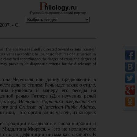
2007. - С.
n. The analysis is chiefly directed toward certain "causal"
ics varies according to the basic features of a situation in
classified according to the degree of crisis, the degree of
may prove to be diagnostic criteria for the disclosure of
стона Черчилля или длину предложений в
ем дело со стилем. Речь идет также о стиле,
лина Рузвельта и манеру его беседы на
енной речью Гитлера (Для изучения речей
дактору,
История и критика американского
tory and Criticism of American Public Address
,
олитики, - это организация частей, из которых
ует традиции вкладывать в слова широкий и
ю Миддлтона Мюррея, - "это не изолируемое
у стиля к дефиниции письма как такового. В