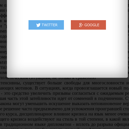
м ожидаемого результата (идет ли речь о копировании или про
вии с природой ожиданий аудитории. При обращении к "низшим 
эффекты, чем при общении к "высшим классам" этой страны.
в коммуникации "конкретное" и "абстрактное". Как правило, 
ли "реалистичную" живопись, нежели чем на абстрактную. О
 симпатизирующий "банальным" стилям искусства, и прогресс на
иодов революции в России революционерами приветствовались "
ния сражения на стиль: речь становится более краткой, нас
лено ожиданиями, вовлеченными в сражение-действие. Когда 
энергетические затраты. Поэтому знаки, используемые в комм
помимо этого знаки становятся более однообразными. Символы
ату можно использовать главным образом тогда, когда существуе
стиль варьируется в зависимости от ожиданий коммуникат
омичнее достигнет оптимального результата (власти). Это поло
политическим ситуациям, не только к сражению
нтенсивны, существует больше свободы для многословности и 
ающих мотивов. В ситуациях, когда провозглашается новый пол
 - это средство увеличить призывы согласиться с ожидаемым р
шая часть этой затейливости идет от сомнений в подчинении. С
кона могут уменьшить искушение выказать неповиновение верди
е решение часто предназначено для успокоения проигравшей сто
го курса, дисциплинарное влияние кризиса на язык менее очев
щего кризиса воздействуют на стиль в той степени, в какой я
 в традиционном языке дипломатии - вплоть до разрыва офиц