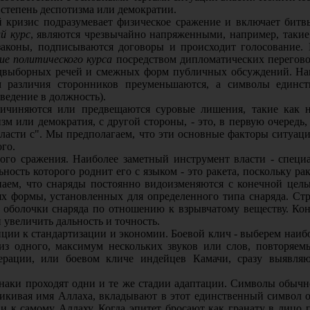
 степень деспотизма или демократии.
кризис подразумевает физическое сражение и включает битвы
й курс
, являются чрезвычайно напряженными, например, такие
законы, подписываются договоры и происходит голосование. 
ие политического курса
посредством дипломатических переговор
редвыборных речей и смежных форм публичных обсуждений. Наи
 различия сторонников преуменьшаются, а символы единств
ведение в должность).
ричиняются или предвещаются суровые лишения, такие как н
м или демократия, с другой стороны, - это, в первую очередь,
"власти с". Мы предполагаем, что эти основные факторы ситуаци
го.
ного сражения. Наиболее заметный инструмент власти - специ
сть которого роднит его с языком - это ракета, поскольку рак
наем, что снаряды постоянно видоизменяются с конечной цель
х формы, установленных для определенного типа снаряда. Ст
 оболочки снаряда по отношению к взрывчатому веществу. Кон
 увеличить дальность и точность.
ции к стандартизации и экономии. Боевой клич - выберем наиб
 из одного, максимум нескольких звуков или слов, повторяем
рации, или боевом кличе индейцев Камачи, сразу выявляю
знаки проходят одни и те же стадии адаптации. Символы обычн
рикивая имя Аллаха, вкладывают в этот единственный символ 
и к самому Аллаху. Когда эпитет бросают как гранату в лицо 