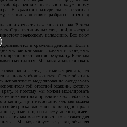
 способ обращения к тщательно продуманному
тера. В сражении материальные носители
му, как кипы листовок разбрасываются над
твер или крепость, нежели как снаряд. В этом
стать. Одна из типичных ситуаций, в которой
отивостоят вражескому нападению. Все поют
доизменяется в сражении-действии. Если в
ерными, заносчивыми словами и манерами.
это противопоставление результату. Если мы
зывая ему сдаться. Мы можем моделировать
олковав наши жесты, враг может решить, что
ти и вновь мобилизоваться. Стоит обратить
ть использовано моделирование ожидаемого
е исполнителя той ответной реакции, которую
 врагу, и поэтому мы можем моделировать
а не позволит нам признать свою слабость в
ль о капитуляции несостоятельна, мы можем
даться без риска выступить в постыдной роли
та перед теми, кто, по нашему мнению, имеет
одражать; мы можем сделать то же самое для
инства". Мы моделируем результат, объясняя