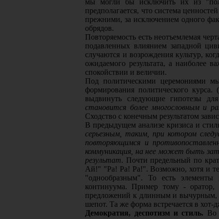
мы могли бы исключить их из "пол
предполагается, что система ценносте
прежними, за исключением одного фа
обрядов.
Повторяемость есть неотъемлемая черта
подавленных влиянием западной циви
случаются и возрождения культур, ког
ожидаемого результата, а наиболее в
спокойствии и величии.
Под политическими церемониями мы 
формирования политического курса. 
выдвинуть следующие гипотезы для
становится более многословным и р
Сходство с конечным результатом зави
В предыдущем анализе кризиса и стил
серьезным, таким, при котором след
повторяющимся и противопоставленн
коммуникация, на нее может быть зат
результат
. Почти предельный по крат
Ай!" "Ра! Ра! Ра!". Возможно, хотя и
"однообразным". То есть элементы 
континуума. Пример тому - оратор,
предложений к длинным и вычурным, а 
шепот. Та же форма встречается в хот-
Демократия, деспотизм и стиль.
Во 