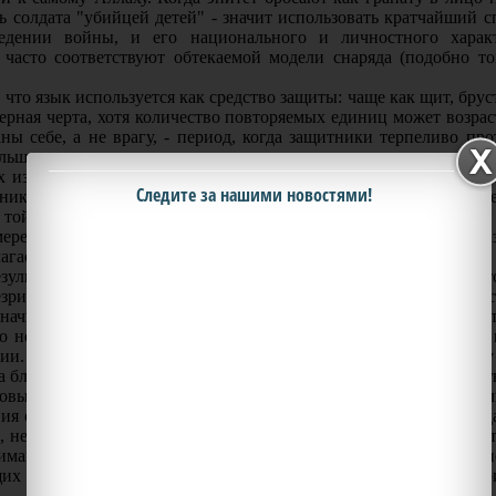
ть солдата "убийцей детей" - значит использовать кратчайший
едении войны, и его национального и личностного харак
часто соответствуют обтекаемой модели снаряда (подобно то
что язык используется как средство защиты: чаще как щит, брус
терная черта, хотя количество повторяемых единиц может возра
ы себе, а не врагу, - период, когда защитники терпеливо пр
ольше, чем при наступлении.
 изменений, сравнимых со снарядом и щитом, язык активно ви
Следите за нашими новостями!
вника, то мы можем подчеркнуть собственную силу высоком
той ответной реакции, которую мы желаем увидеть от врага, - 
мерен сдаться, мы можем внезапно прерывать сражение, прика
лагаем оружие.
ультата таит в себе определенные опасности. Неправильно ист
зрительно высмеять предполагаемое проявление нашей слабос
значительной мере определяет ситуации, в которых может бы
эго не препятствует представлению данного человека в качеств
рии. В смертельном бою мы готовы вонзить кинжал в спину
 благо собрата по оружию. Но чувство собственного достоинств
товы капитулировать. Когда сражение - в нашу пользу, и мыс
ия ожидаемого результата, для того чтобы дать врагу стимул с
, не колеблясь, используем моделирование ожидаемого результа
имание. Мы учим детей, совершая поступки, которым следует п
их в нашем языке, и это не будет "за пределами нашего досто