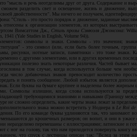
о "мысль и речь неотделимы друг от друга. Содержание и выраж
ы сможем разделить свет и освещение, жизнь и движение, выпу
 своей двойственности". Мы ничего не получаем, идентифицируя
на: "Стиль - это просто порядок и движение, заданные мыслям
ь отнесены к организации элементов, из которых выстраивае
уртсом Вимсаттом Дж.,
Стиль прозы Сэмюэля Джонсона
: Will
n, 1941 (Yale Studies in English, Volume 94)).
лементов: символы и знаки. Символы - это значения; знаки
ституция" - это символ (или, если быть более точным, группа
льмы, рисунки, нотные записи, памятники - это тоже знаки. 
временно с другими элементами, или в других временных послед
уникации полезно знать некоторые различия. Частей бывает м
ословна в том случае, когда используется больше чем необхо
огда число добавочных знаков превосходит количество прост
ередать и понять сообщение. Любой избыток является дополнит
знак. Если буквы на бумаге крупнее и выделены более жирным 
ями. Символы излишни, когда слова используются за преде
обладающей требующимися знаниями и навыками (Границу между
туре не сложно определить, какие черты знака лежат за предел
дополнительного знака можно встретить у Нодиера в
Le Roi de
дения. По его команде буквы удлиняются так, что занимают вс
уменьшаются до крошечных размеров; он вопит, и они в ужасе 
они неразделимо перемешаны с иллюстрациями; латинские и гот
ют с ног на голову, так что нам приходится повернуть книгу в
ованием, что спуск с лестницы описан так: "Вслед за этим н