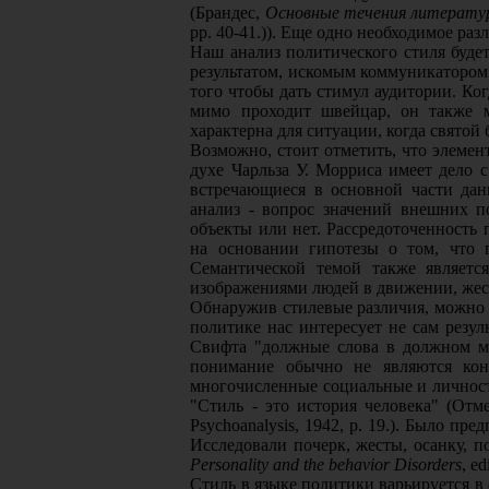
(Брандес,
Основные течения литератур
pp. 40-41.)). Еще одно необходимое раз
Наш анализ политического стиля будет
результатом, искомым коммуникатором.
того чтобы дать стимул аудитории. Ког
мимо проходит швейцар, он также м
характерна для ситуации, когда свято
Возможно, стоит отметить, что элемен
духе Чарльза У. Морриса имеет дело 
встречающиеся в основной части дан
анализ - вопрос значений внешних 
объекты или нет. Рассредоточенность
на основании гипотезы о том, что п
Семантической темой также являет
изображениями людей в движении, жес
Обнаружив стилевые различия, можно и
политике нас интересует не сам резул
Свифта "должные слова в должном ме
понимание обычно не являются кон
многочисленные социальные и личностн
"Стиль - это история человека" (Отм
Psychoanalysis, 1942, p. 19.). Было п
Исследовали почерк, жесты, осанку, п
Personality and the behavior Disorders
, e
Стиль в языке политики варьируется 