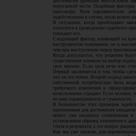
дипломатии функция многословия зак
поруганной чести. Подобные факторы 
приговора. Хотя парламентские де
задействованы в случае, когда резкие
В ситуациях, когда преобладают зак
относится к проведению судебного проц
покидает его.
Следующий фактор, влияющий на кратк
инструментом понимания, он в высшей
чем при выступлении перед присяжны
Когда допускается, что решения буд
существенное влияние на выбор подхода
свое мнение. Если цель речи или ста
Первый заключается в том, чтобы сдел
что он это понял. Второй подход зав
собственной потребностью быть везд
требуемого изменения и сфокусирова
незаслуженно страдает. Если человек,
во имя справедливости и гуманности.
В большинстве этих примеров задейст
приемлемым для достижения ожидаемог
может сам оказаться сломленным в 
устанавливая образец отношения к да
стиля и результата; а это вопрос раци
Как мы уже сказали, для церемониаль