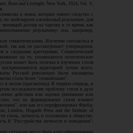
ure
, Boni and Liveright, New York, 1924, Vol. V,
в.
 символы и знаки, которые имеют сходство с
л, он
моделирует ожидаемый результат
, для
 звенящий доллар на тарелку в то время, как
вопоставление результату
; она, например,
 или семантическими. Изучение синтаксиса в
ий, так как он рассматривает утверждения,
ием и сходными критериями. Семантический
нимание на то, упоминаются политические
уссии может быть полезна в изучении стиля
, воспринимаются аудиторией лучше всего.
лакаты Русской революции были насыщены
волы стали более "спокойными".
 и мотив (прагматика). В первую очередь, в
другим исследователям проблему стиля в духе
вление действия или оценки (внимание или
стно, что на формирование стиля влияют
еловек", или как его перефразировал Фрейд:
ом
, London, Hogarth Press and the Institute of
сти стиль, личность и положение в обществе.
ть II "Расстройства личности и поведения":
еские ситуации могут быть классифицированы