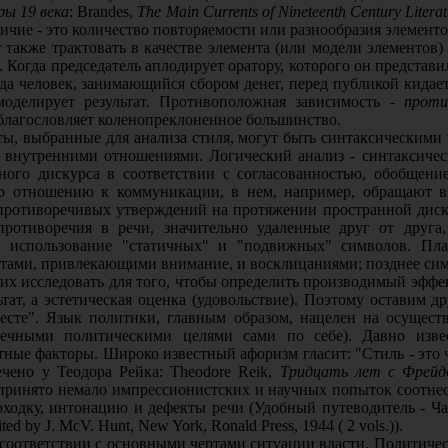
ы 19 века
: Brandes,
The Main Currents of Nineteenth Century Literat
личие - это количество повторяемости или разнообразия элементо
 также трактовать в качестве элемента (или модели элементов)
 Когда председатель аплодирует оратору, которого он представи
да человек, занимающийся сбором денег, перед публикой кидает
оделирует результат. Противоположная зависимость -
проти
й благословляет коленопреклоненное большинство.
ты, выбранные для анализа стиля, могут быть синтаксическими
с внутренними отношениями. Логический анализ - синтаксическ
ного дискурса в соответствии с согласованностью, обобщен
по отношению к коммуникации, в нем, например, обращают в
 противоречивых утверждений на протяжении пространной диск
ротиворечия в речи, значительно удаленные друг от друга
ся использование "статичных" и "подвижных" символов. П
тами, привлекающими внимание, и восклицаниями; позднее сим
х исследовать для того, чтобы определить производимый эффект
ьтат, а эстетическая оценка (удовольствие). Поэтому оставим 
сте". Язык политики, главным образом, нацелен на осущест
ечными политическими целями сами по себе). Давно изве
ые факторы. Широко известный афоризм гласит: "Стиль - это ч
ечено у Теодора Рейка: Theodore Reik,
Тридцать лет с Фрейд
редпринято немало импрессионистских и научных попыток соотне
оходку, интонацию и дефекты речи (Удобный путеводитель - Час
dited by J. McV. Hunt, New York, Ronald Press, 1944 ( 2 vols.)).
в соответствии с основными чертами ситуации власти. Политич