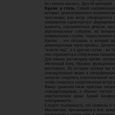
по степени кризиса. Другой критерий -
Кризис и стиль.
Самый напряженный 
которых
провозглашается политически
приговоры, или когда обнародуются 
напряжения характеризует
формирован
комитета, парламентских дебатов, п
церемониальное событие,
на котором
поминальные службы, торжественноe в
Кризис - это ситуация, в которой п
доминирующая черта кризиса. Деспотиз
"власти над", а в другом случае - во 
они отражаются в
содержании
сказанно
Для начала рассмотрим кризис актив
обученный боец. Оружие, функционально
расстоянии. Из истории оружия мы з
стандартизации видна в спецификация
попытке сократить относительный вес
чтобы сократить сопротивление ветра и
Языку сражения также присущи тенден
стандартизирован, и обычно состоит
повстанческом крике Армий Конфеде
повторяемости.
Следует подчеркнуть, что символы и 
Магометане, бросающиеся в бой, вык
требований к самим себе, к неверным 