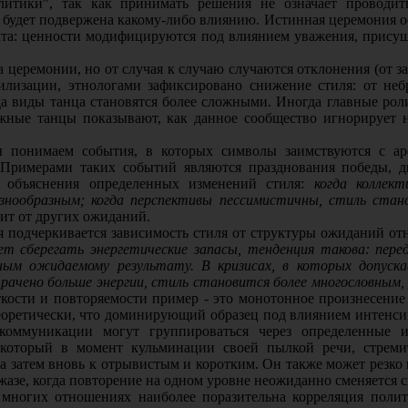
итики", так как принимать решения не означает проводи
й будет подвержена какому-либо влиянию. Истинная церемония о
кта: ценности модифицируются под влиянием уважения, прис
 церемонии, но от случая к случаю случаются отклонения (от з
лизации, этнологами зафиксировано снижение стиля: от не
да виды танца становятся более сложными. Иногда главные рол
ажные танцы показывают, как данное сообщество игнорирует 
понимаем события, в которых символы заимствуются с аре
(Примерами таких событий являются празднования победы, 
 объяснения определенных изменений стиля:
когда коллек
азнообразным; когда перспективы пессимистичны, стиль ст
сит от других ожиданий.
я подчеркивается зависимость стиля от структуры ожиданий от
ует сберегать энергетические запасы, тенденция такова: пер
ым ожидаемому результату. В кризисах, в которых допуск
рачено больше энергии, стиль становится более многословны
кости и повторяемости пример - это монотонное произнесение 
 теоретически, что доминирующий образец под влиянием интенси
коммуникации могут группироваться через определенные и
 который в момент кульминации своей пылкой речи, стреми
затем вновь к отрывистым и коротким. Он также может резко п
джазе, когда повторение на одном уровне неожиданно сменяется 
многих отношениях наиболее поразительна корреляция полит