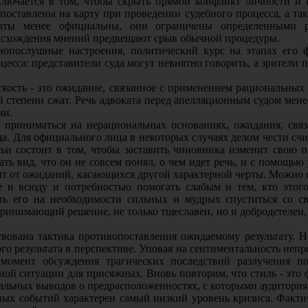
лючается в том, чтобы скрыть прямой конфликт личности и 
поставлены на карту при проведении судебного процесса, а та
баты менее официальны, они ограничены определенными р
 расхождения мнений предвещают срыв обычной процедуры.
онопослушные настроения, политический курс на этапах его 
есса: представители суда могут невнятно говорить, а зрители пр
ость - это ожидание, связанное с применением рациональных 
 степени сжат. Речь адвоката перед апелляционным судом мене
ми.
ут приниматься на нерациональных основаниях, ожидания, свя
. Для официального лица в некоторых случаях делом чести счит
тьи состоит в том, чтобы заставить чиновника изменит свою 
ать вид, что он не совсем понял, о чем идет речь, и с помощь
исит от ожиданий, касающихся другой характерной черты. Можн
е и всюду и потребностью помогать слабым и тем, кто этог
ть его на необходимости сильных и мудрых спуститься со 
 принимающий решение, не только тщеславен, но и добродетелен
вована тактика противопоставления ожидаемому результату. Но
о результата в перспективе. Уповая на сентиментальность неп
момент обсуждения трагических последствий разлучения по
нной ситуации для присяжных. Вновь повторим, что стиль - эт
ональных выводов о предрасположенностях, с которыми аудитория
ных событий характерен самый низкий уровень кризиса. Фактич