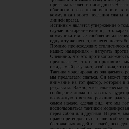
призывы к совести последнего. Назва
обвинению его нравственности в в
коммуникативного послания сжаты и 
линией врага).
Истинным является утверждение о том, 
случае повторение единиц - это харак
коммуникативные сообщения адресован
одну и ту же песню, но песен поется б
Помимо происходящих стилистических
наших намерениях - напугать проти
Очевидно, что это противоположность 
предполагаем, что наш противник на
ожидаемый результат, изображая, что с
Тактика моделирования ожидаемого рез
мы предлагаем сдаться. Он может пре
внимание на тот фактор, который в 
результата. Важно, что человеческое 
сообщение должно вызвать у аудито
возможную ответную реакцию, радея за
самом начале, сделав вид, что мы го
воспользоваться тактикой моделирован
перед собой или другими. В целом, мы
право претендовать на наше особое вн
бестолковых людей и людей, несведущ
жестами, как пройти куда-либо.