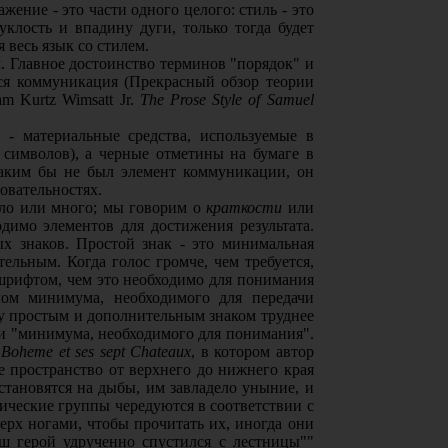
ение - это части одного целого: стиль - это
клость и впадину дуги, только тогда будет
 весь язык со стилем.
. Главное достоинство терминов "порядок" и
тся коммуникация (Прекрасный обзор теории
iam Kurtz Wimsatt Jr.
The Prose Style of Samuel
 - материальные средства, используемые в
 символов), а черные отметины на бумаге в
Каким бы не был элемент коммуникации, он
овательностях.
ало или много; мы говорим о
краткости
или
димо элементов для достижения результата.
ых знаков. Простой знак - это минимальная
ельным. Когда голос громче, чем требуется,
шрифтом, чем это необходимо для понимания
лом минимума, необходимого для передачи
 простым и дополнительным знаком труднее
ами "минимума, необходимого для понимания".
 Boheme et ses sept Chateaux
, в котором автор
е пространство от верхнего до нижнего края
становятся на дыбы, им завладело уныние, и
ические группы чередуются в соответствии с
верх ногами, чтобы прочитать их, иногда они
аш герой удрученно спустился с лестницы""