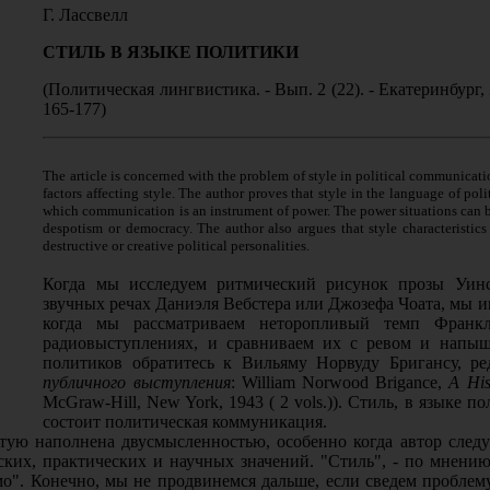
Г. Лассвелл
СТИЛЬ В ЯЗЫКЕ ПОЛИТИКИ
(Политическая лингвистика. - Вып. 2 (22). - Екатеринбург, 
165-177)
The article is concerned with the problem of style in political communicatio
factors affecting style. The author proves that style in the language of polit
which communication is an instrument of power. The power situations can be 
despotism or democracy. The author also argues that style characteristics 
destructive or creative political personalities.
Когда мы исследуем ритмический рисунок прозы Уин
звучных речах Даниэля Вебстера или Джозефа Чоата, мы име
когда мы рассматриваем неторопливый темп Франк
радиовыступлениях, и сравниваем их с ревом и напыщ
политиков обратитесь к Вильяму Норвуду Бригансу, ре
публичного выступления
: William Norwood Brigance,
A His
McGraw-Hill, New York, 1943 ( 2 vols.)). Стиль, в языке п
состоит политическая коммуникация.
стую наполнена двусмысленностью, особенно когда автор след
ских, практических и научных значений. "Стиль", - по мнени
ьмо". Конечно, мы не продвинемся дальше, если сведем проблем