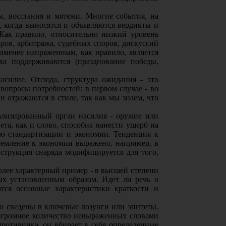
, восстания и мятежи. Многие события, на
, когда выносятся и объявляются вердикты и
Как правило, относительно низкий уровень
ов, арбитража, судебных споров, дискуссий
менее напряженным, как правило, является
а поддерживаются (празднование победы,
асилие. Отсюда, структура ожидания - это
 вопросы потребностей: в первом случае - во
и отражаются в стиле, так как мы знаем, что
ализированный орган насилия - оружие или
ета, как и слово, способна нанести ущерб на
ю стандартизации и экономии. Тенденция к
ремление к экономии выражено, например, в
струкция снаряда модифицируется для того,
олее характерный пример - в высшей степени
ых установленным образом. Идет ли речь о
тся основные характеристики краткости и
о сведены в ключевые лозунги или эпитеты.
огромное количество невыраженных словами
противника, он вбирает в себя определенные