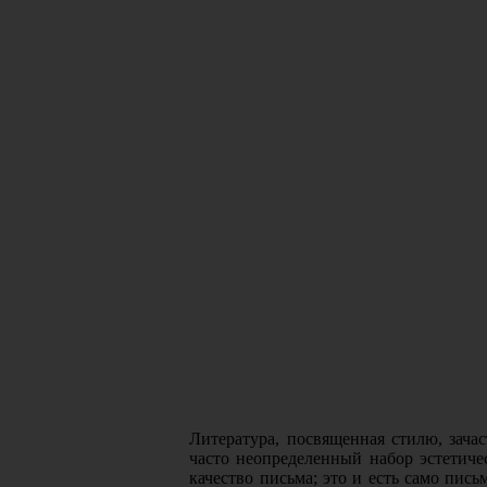
Литература, посвященная стилю, зача
часто неопределенный набор эстетиче
качество письма; это и есть само пис