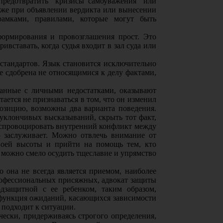
предотвратить "кризисы самоуважения" или
кже при объявлении вердикта или вынесении
амками, правилами, которые могут быть
формирования и провозглашения прост. Это
ивставать, когда судья входит в зал суда или
стандартов. Язык становится исключительно
е сдобрена не относящимися к делу фактами,
занные с личными недостатками, оказывают
ается не признаваться в том, что он изменил
позицию, возможны два варианта поведения.
ю уклончивых высказываний, скрыть тот факт,
о спровоцировать внутренний конфликт между
о заслуживает. Можно отвлечь внимание от
своей высоты и прийти на помощь тем, кто
, можно смело осудить тщеславие и упрямство
 она не всегда является приемом, наиболее
рофессиональных присяжных, адвокат защиты
дзащитной с ее ребенком, таким образом,
о функция ожиданий, касающихся зависимости
 подходит к ситуации.
ески, придерживаясь строгого определения,