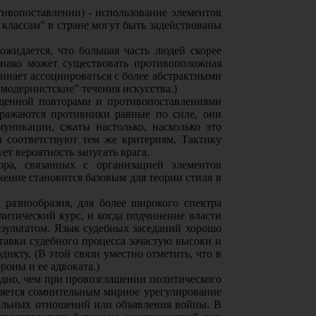
тивопоставлении) - использование элементов
классам" в стране могут быть задействованы
ожидается, что большая часть людей скорее
днако может существовать противоположная
чинает ассоциироваться с более абстрактными
модернистские" течения искусства.)
ыщенной повторами и противопоставлениями
сражаются противники равные по силе, они
уникации, сжаты настолько, насколько это
 соответствуют тем же критериям. Тактику
т вероятность запугать врага.
ора, связанных с организацией элементов
жение становится базовым для теории стиля в
разнообразия, для более широкого спектра
итический курс, и когда подчинение власти
езультатом. Язык судебных заседаний хорошо
тавки судебного процесса зачастую высоки и
кту. (В этой связи уместно отметить, что в
роны и ее адвоката.)
идно, чем при провозглашении политического
вляется сомнительным мирное урегулирование
иальных отношений или объявления войны. В