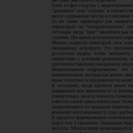
Одна из фаз сходства с моделирование
"динамика" или "статика" в соответст
менее сдержанные жесты и голосовые 
То же самое характерно для элементо
отреагирует на "изобразительную" и
ситуация, когда "враг" заклеймен как
стилями. (Во время агитационных пер
Можно подвести некоторый итог влия
ожидаемому результату. Это обуслов
достаточно мудры, чтобы экономить 
совместимо с искомым результатом; 
противопоставления ожидаемому результ
Вышесказанное подразумевает, что 
коммуникации, которая как можно экон
языке политики в приложении ко всем 
В ситуациях, когда кризисы менее и
выражений вне зависимости от возник
сомнительно, многословность символа
известен своей замысловатостью; боль
укоренившиеся по традиции символы за
решениях апелляционного суда судебно
В процессе формирования политическо
курса или в сражении. Ожидания буду
диспута. Многословие культивируется