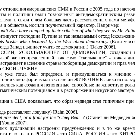
 отношения американских СМИ к России с 2005 года по настоя
сты и политики были "озабочены" антидемократическим разв
елами, в связи с чем большая часть рассмотренных нами метаф
та и общества, носили поучительный характер. Например:
ondi Rice have ramped up their criticism of what they see as Mr. Puti
итикуют господина Путина за так называемый отход [скольжением
ials bristle when lectured by the West about democracy.
(Если учиты
огда Запад начинает учить ее демократии.) [Baker 2006].
 РОССИИ, УСКОЛЬЗАЮЩЕЙ ОТ ДЕМОКРАТИИ, созданной пе
кой же неопределенный, как само "скольжение" - этакая дип
настраивает население страны-поборницы демократии и прав че
ии СВОИ - ЧУЖИЕ.
и уже тогда был определен, и прислушиваться к мнению с
источник метафорической экспансии ЖИВОТНЫЕ ловко использует
имались как создания непонятные, способные на животную реак
гматическим потенциалом и в распоряжении искусного мастера 
ция в США показывает, что образ медведя стал типичным при
дь расставляет ловушку) [Rahn 2006].
 president, or a front for the "Chief Bear"?
(Станет ли Медведев б
[Young 2007].
емых публикаций настроены предубежденно и в то же врем
 читателю то, что РОССИЯ - это СИЛА, РОССИЯ - это ХИТРОС