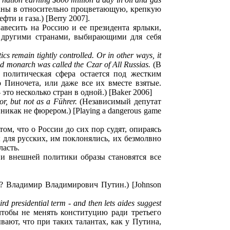
раны в относительно процветающую, крепкую
ти и газа.) [Berry 2007].
авесить на Россию и ее президента ярлыки,
с другими странами, выбирающими для себя
cs remain tightly controlled. Or in other ways, it
ld monarch was called the Czar of All Russias.
(В
 политическая сфера остается под жестким
 Пиночета, или даже все их вместе взятые.
то несколько стран в одной.) [Baker 2006]
r, but not as a Führer.
(Независимый депутат
икак не фюрером.) [Playing a dangerous game
 что о России до сих пор судят, опираясь
 для русских, им поклонялись, их безмолвно
ласть.
 и внешней политики образы становятся все
х? Владимир Владимирович Путин.) [Johnson
rd presidential term - and then lets aides suggest
чтобы не менять конституцию ради третьего
вают, что при таких талантах, как у Путина,