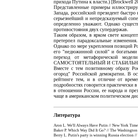
прихода Путина к власти.) [Brockwell 2
Представленные примеры иллюстрирую
Запада, российский президент быстро 
серьезнейший и непредсказуемый сопе
определенно уважают. Однако существ
противостояния двух супердержав.
Таким образом, в ярком свете концеп
претерпел парадоксальные изменения.
Однако по мере укрепления позиций Ро
его "недюжинной силой" и богатыми 
переход от метафорической 
САМОСТОЯТЕЛЬНЫЙ И СТАБИЛЬН
Вместе с тем позитивному образу Ро
огород" Российской демократии. В ос
рейтинге тем, и в отличие от врем
подробностях говорится практически 
в отношении России, ее народа и през
чаще в американском политическом дис
Литература
Aron L. We'll Always Have Putin // New York Times
Baker P. Which Way Did It Go? // The Washington
Berry L. Putin's party is winning Russia election /