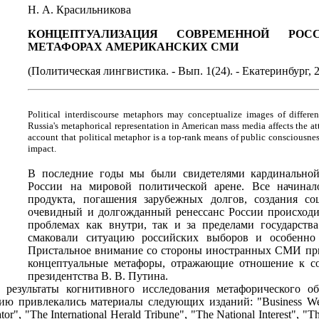
Н. А. Красильникова
КОНЦЕПТУАЛИЗАЦИЯ СОВРЕМЕННОЙ РОС
МЕТАФОРАХ АМЕРИКАНСКИХ СМИ
(Политическая лингвистика. - Вып. 1(24). - Екатеринбург, 20
Political interdiscourse metaphors may conceptualize images of different c
Russia's metaphorical representation in American mass media affects the att
account that political metaphor is a top-rank means of public consciousnes
impact.
В последние годы мы были свидетелями кардинальной
России на мировой политической арене. Все начинал
продукта, погашения зарубежных долгов, создания с
очевидный и долгожданный ренессанс России происход
проблемах как внутри, так и за пределами государств
смаковали ситуацию российских выборов и особенно 
Пристальное внимание со стороны иностранных СМИ при
концептуальные метафоры, отражающие отношение к с
президентства В. В. Путина.
результаты когнитивного исследования метафорического о
ию привлекались материалы следующих изданий: "Business Week
r", "The International Herald Tribune", "The National Interest", "Th