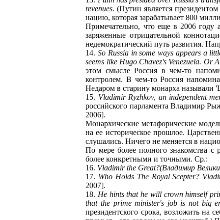
revenues
. (Путин является президенто
нацию, которая зарабатывает 800 милли
Примечательно, что еще в 2006 году 
заряженные отрицательной коннотаци
недемократический путь развития. Напр
14.
So Russia in some ways appears a littl
seems like Hugo Chavez's Venezuela. Or Aug
этом смысле Россия в чем-то напоми
контролем. В чем-то Россия напомина
Недаром в старину монарха называли 'Ц
15.
Vladimir Ryzhkov, an independent mem
российского парламента Владимир Рыжко
2006].
Монархические метафорические модел
на ее историческое прошлое. Царстве
слушались. Ничего не меняется в наци
По мере более полного знакомства с 
более конкретными и точными. Ср.:
16.
Vladimir the Great?(Владимир Велик
17.
Who Holds The Royal Scepter? Vladim
2007].
18.
He hints that he will crown himself pri
that the prime minister's job is not big en
президентского срока, возложить на се