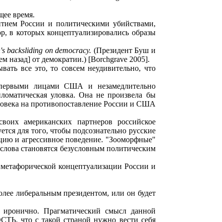
щее время.
итием России и политическими убийствами,
ор, в которых концептуализировались образы
n's backsliding on democracy.
(Президент Буш и
 назад] от демократии.) [Borchgrave 2005].
вать все это, то совсем неудивительно, что
рвыми лицами США и незамедлительно
ломатическая уловка. Она не произвела бы
ловека на противопоставление России и США
воих американских партнеров российское
ся для того, чтобы подсознательно русские
цию и агрессивное поведение. "Зооморфные"
слова становятся безусловным политическим
 метафорической концептуализации России и
олее либеральным президентом, или он будет
я иронично. Прагматический смысл данной
ТЬ, что с такой страной нужно вести себя