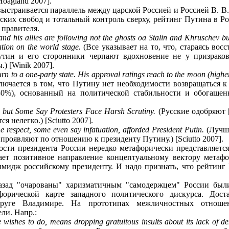
Hoagland 2007].
страивается параллель между царской Россией и Россией В. В. 
ских свобод и тотальный контроль сверху, рейтинг Путина в Ро
 правителя.
n and his allies are following not the ghosts oа Stalin and Khruschev 
ation on the world stage.
(Все указывает на то, что, стараясь вос
утин и его сторонники черпают вдохновение не у призрако
.) [Winik 2007].
urn to a one-party state. His approval ratings reach to the moon (higher
ючается в том, что Путину нет необходимости возвращаться к
0%), основанный на политической стабильности и обогащенно
 but Some Say Protesters Face Harsh Scrutiny.
(Русские одобряют 
 нелегко.) [Sciutto 2007].
e respect, some even say infatuation, afforded President Putin.
(Лучше
проявляют по отношению к президенту Путину.) [Sciutto 2007].
сти президента России нередко метафорически представляется
адает позитивное направление концептуальному вектору ме
идж российскому президенту. И надо признать, что рейтинг 
азад "очарованы" харизматичным "самодержцем" России был
афорической карте западного политического дискурса. Дос
друге Владимире. На прототипах межличностных отношен
ли. Напр.:
wishes to do, means dropping gratuitous insults about its lack of dem