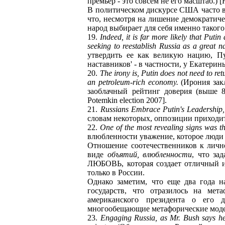
премьер - это совсем не его масштаб.) [
В политическом дискурсе США часто вы
что, несмотря на лишение демократиче
народ выбирает для себя именно такого
19.
Indeed, it is far more likely that Puti
seeking to reestablish Russia as a great n
утвердить ее как великую нацию, П
наставников' - в частности, у Екатерины
20.
The irony is, Putin does not need to ret
an petroleum-rich economy.
(Ирония закл
заоблачный рейтинг доверия (выше 8
Potemkin election 2007].
21.
Russians Embrace Putin's Leadership,
словам некоторых, оппозиции приходится
22.
One of the most revealing signs was th
влюбленности уважение, которое люди 
Отношение соотечественников к лично
виде
объятий, влюбленности
, что з
ЛЮБОВЬ, которая создает отличный им
только в России.
Однако заметим, что еще два года н
государств, что отразилось на мет
американского президента о его 
многообещающие метафорические моде
23.
Engaging Russia, as Mr. Bush says he 