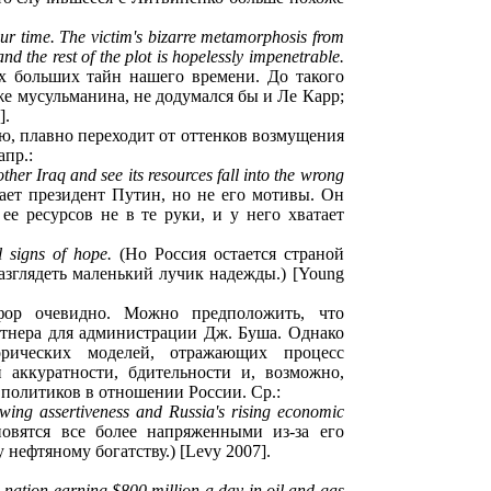
our time. The victim's bizarre metamorphosis from
 the rest of the plot is hopelessly impenetrable.
х больших тайн нашего времени. До такого
же мусульманина, не додумался бы и Ле Карр;
].
ю, плавно переходит от оттенков возмущения
апр.:
her Iraq and see its resources fall into the wrong
ает президент Путин, но не его мотивы. Он
е ресурсов не в те руки, и у него хватает
 signs of hope.
(Но Россия остается страной
азглядеть маленький лучик надежды.) [Young
афор очевидно. Можно предположить, что
ртнера для администрации Дж. Буша. Однако
рических моделей, отражающих процесс
уратности, бдительности и, возможно,
 политиков в отношении России. Ср.:
owing assertiveness and Russia's rising economic
вятся все более напряженными из-за его
ефтяному богатству.) [Levy 2007].
e nation earning $800 million a day in oil and gas