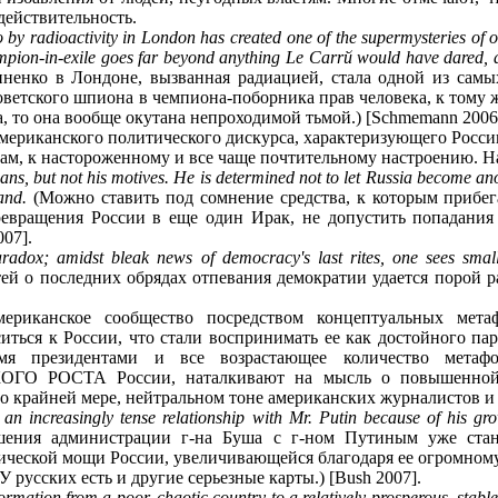
 действительность.
o by radioactivity in London has created one of the supermysteries of 
ion-in-exile goes far beyond anything Le Carrй would have dared, and
ненко в Лондоне, вызванная радиацией, стала одной из самы
оветского шпиона в чемпиона-поборника прав человека, к тому 
а, то она вообще окутана непроходимой тьмой.) [Schmemann 2006
американского политического дискурса, характеризующего Росси
ам, к настороженному и все чаще почтительному настроению. Н
ns, but not his motives. He is determined not to let Russia become anot
and.
(Можно ставить под сомнение средства, к которым прибег
евращения России в еще один Ирак, не допустить попадания е
007].
radox; amidst bleak news of democracy's last rites, one sees small
ей о последних обрядах отпевания демократии удается порой р
мериканское сообщество посредством концептуальных мет
ться к России, что стали воспринимать ее как достойного па
я президентами и все возрастающее количество метафо
ОСТА России, наталкивают на мысль о повышенной акк
о крайней мере, нейтральном тоне американских журналистов и
 an increasingly tense relationship with Mr. Putin because of his gr
ения администрации г-на Буша с г-ном Путиным уже стано
ческой мощи России, увеличивающейся благодаря ее огромному н
У русских есть и другие серьезные карты.) [Bush 2007].
ormation from a poor, chaotic country to a relatively prosperous, stabl