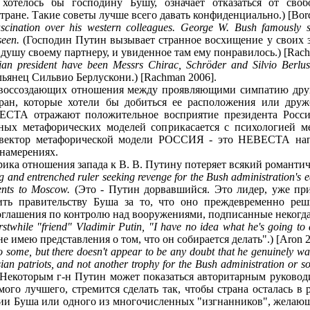
хотелось бы господину Бушу, означает отказаться от своб
тране. Такие советы лучше всего давать конфиденциально.) [Borc
ascination over his western colleagues. George W. Bush famously 
seen.
(Господин Путин вызывает странное восхищение у своих з
 душу своему партнеру, и увиденное там ему понравилось.) [Rach
ian president have been Messrs Chirac, Schröder and Silvio Berlusc
ьянец Сильвио Берлускони.) [Rachman 2006].
 воссоздающих отношения между проявляющими симпатию друг 
ран, которые хотели бы добиться ее расположения или др
 отражают положительное восприятие президента России к
нных метафорических моделей соприкасается с психологией
вектор метафорической модели РОССИЯ - это НЕВЕСТА напр
 намерениях.
рика отношения запада к В. В. Путину потеряет всякий романтич
 and entrenched ruler seeking revenge for the Bush administration's e
ents to Moscow.
(Это - Путин дорвавшийся. Это лидер, уже пр
ить правительству Буша за то, что оно преждевременно ре
соглашения по контролю над вооружениями, подписанные некогда 
rstwhile "friend" Vladimir Putin, "I have no idea what he's going to 
не имею представления о том, что он собирается делать".) [Aron 2
o some, but there doesn't appear to be any doubt that he genuinely wan
sian patriots, and not another trophy for the Bush administration or 
Некоторым г-н Путин может показаться авторитарным руководи
мого лучшего, стремится сделать так, чтобы страна осталась в
ии Буша или одного из многочисленных "изгнанников", желающи