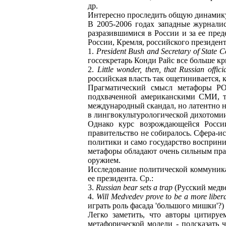
др.
Интересно проследить общую динамику
В 2005-2006 годах западные журнали
разразившимися в России и за ее пред
России, Кремля, российского президен
1.
President Bush and Secretary of State C
госсекретарь Конди Райс все больше кр
2.
Little wonder, then, that Russian offic
российская власть так ощетинивается, к
Прагматический смысл метафоры
подхваченной американскими СМИ, та
международный скандал, но латентно 
в лингвокультурологической дихотом
Однако курс возрождающейся Росси
правительство не собиралось. Сфера-
политики и само государство восприн
метафоры обладают очень сильным пра
оружием.
Исследование политической коммуника
ее президента. Ср.:
3.
Russian bear sets a trap
(Русский медве
4.
Will Medvedev prove to be a more liberal
играть роль фасада 'большого мишки'?) 
Легко заметить, что авторы цитиру
метафорической модели - подсказать