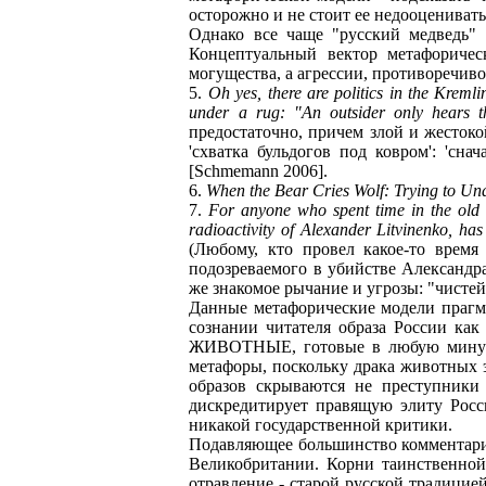
осторожно и не стоит ее недооценивать
Однако все чаще "русский медведь" 
Концептуальный вектор метафорич
могущества, а агрессии, противоречивос
5.
Oh yes, there are politics in the Kremlin
under a rug: "An outsider only hears 
предостаточно, причем злой и жестоко
'схватка бульдогов под ковром': 'сна
[Schmemann 2006].
6.
When the Bear Cries Wolf: Trying to Un
7.
For anyone who spent time in the old 
radioactivity of Alexander Litvinenko, has 
(Любому, кто провел какое-то врем
подозреваемого в убийстве Александр
же знакомое рычание и угрозы: "чистей
Данные метафорические модели прагма
сознании читателя образа Росси
ЖИВОТНЫЕ, готовые в любую минуту 
метафоры, поскольку драка животных э
образов скрываются не преступники 
дискредитирует правящую элиту Росс
никакой государственной критики.
Подавляющее большинство комментарие
Великобритании. Корни таинственной
отравление - старой русской традицие