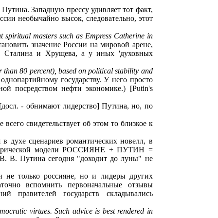
Путина. Западную прессу удивляет тот факт,
ссии необычайно высок, следовательно, этот
but spiritual masters such as Empress Catherine in
становить значение России на мировой арене,
в Сталина и Хрущева, а у иных 'духовных
 than 80 percent), based on political stability and
 однопартийному государству. У него просто
й посредством нефти экономике.) [Putin's
[досл. - обнимают лидерство] Путина, но, по
 всего свидетельствует об этом то близкое к
 в духе сценариев романтических новелл, в
тафорической модели РОССИЯНЕ + ПУТИН =
В. В. Путина сегодня "доходит до луны" не
и не только россияне, но и лидеры других
таточно вспомнить первоначальные отзывы
ий правителей государств складывались
ocratic virtues. Such advice is best rendered in