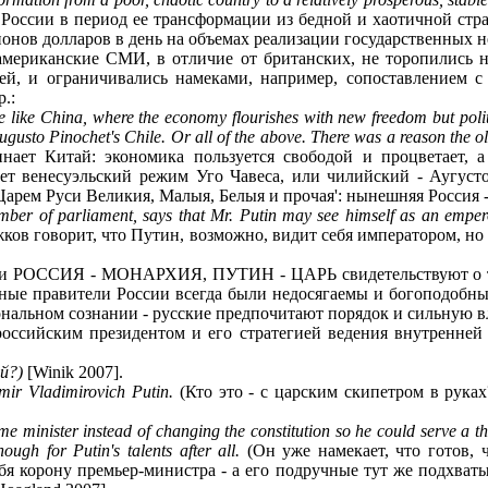
м России в период ее трансформации из бедной и хаотичной ст
онов долларов в день на объемах реализации государственных неф
американские СМИ, в отличие от британских, не торопились н
ей, и ограничивались намеками, например, сопоставлением 
.:
e like China, where the economy flourishes with new freedom but politi
usto Pinochet's Chile. Or all of the above. There was a reason the o
нает Китай: экономика пользуется свободой и процветает, а
ет венесуэльский режим Уго Чавеса, или чилийский - Аугусто
арем Руси Великия, Малыя, Белыя и прочая': нынешняя Россия - э
ber of parliament, says that Mr. Putin may see himself as an empero
в говорит, что Путин, возможно, видит себя императором, но н
и РОССИЯ - МОНАРХИЯ, ПУТИН - ЦАРЬ свидетельствуют о том,
нные правители России всегда были недосягаемы и богоподобны
ональном сознании - русские предпочитают порядок и сильную в
российским президентом и его стратегией ведения внутренней
ий?)
[Winik 2007].
ir Vladimirovich Putin.
(Кто это - с царским скипетром в рука
me minister instead of changing the constitution so he could serve a thi
ough for Putin's talents after all.
(Он уже намекает, что готов, 
бя корону премьер-министра - а его подручные тут же подхваты