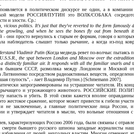
.
появляется в политическом дискурсе не один, а в компании
еской модели РОССИЯ/ПУТИН это ВОЛК/СОБАКА сосредото
ти и злости. Ср.:
, vicious politics. It's just that they've reverted to the form famousl
the growling, and when he sees the bones fly out from beneath 
й - они просто вернулись к старым ее формам, говоря о котор
чала наблюдатель слышит только рычание, а когда из-под ковр
derstand Vladimir Putin
(Когда медведь ревет по-волчьи: пытаясь 
U.S.S.R., the spat between London and Moscow over the extradition 
a distinctly familiar air. It responds with all the familiar snarls and 
я в бывшем СССР, размолвка между Лондоном и Москвой от
а Литвиненко посредством радиоактивных веществ, определенно
шая глупость", - лает Владимир Путин.) [Schmemann 2007].
тически запрограммированы на устрашение читателя. Их конц
и как рычащего и угрожающего животного. РОССИЙСКИЕ 
напасть и убить. В этой связи кажется вполне оправданн
то жестокое сражение, которое может привести к гибели участ
и не заключенные, а главные политические лица России, и
ии и утверждает читателя в мысли, что вольные отношения с 
в, характеризующих Россию 2006 года, были связаны с отравл
 смерти бывшего русского шпиона западные журналисты нашл
й избавления от людей, неугодных властям. Многие отмечают, 