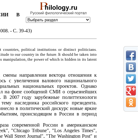
СИИ В
08. - С. 39-43)
ountries, political institutions or distinct politicians.
itude to our country in the future. It should be taken into
s manipulation, the power of which is hidden in its latent
 смены направления вектора отношения к
ось с увеличения валового национального
оциальных национальных проектов. Однако
ил на фоне сообщений СМИ о серьезнейших
а. В 2007 году зарубежные политтехнологи
тему наследника российского президента.
несло в политический дискурс новые яркие
обытиям, происходящим в России в период
браза современной России в американском
", "Chicago Tribune", "Los Angeles Times",
e Wall Street Journal", "The Washington Post" и