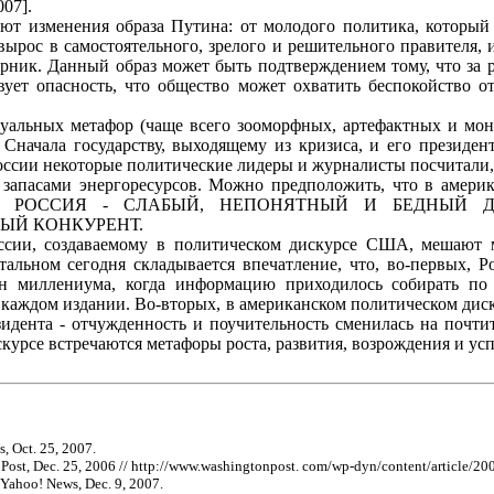
007].
т изменения образа Путина: от молодого политика, который 
вырос в самостоятельного, зрелого и решительного правителя, 
рник. Данный образ может быть подтверждением тому, что за р
ует опасность, что общество может охватить беспокойство о
туальных метафор (чаще всего зооморфных, артефактных и мона
 Сначала государству, выходящему из кризиса, и его президен
ссии некоторые политические лидеры и журналисты посчитали, 
запасами энергоресурсов. Можно предположить, что в америк
модели РОССИЯ - СЛАБЫЙ, НЕПОНЯТНЫЙ И БЕДНЫЙ 
ЫЙ КОНКУРЕНТ.
ссии, создаваемому в политическом дискурсе США, мешают 
тальном сегодня складывается впечатление, что, во-первых, Р
ен миллениума, когда информацию приходилось собирать по
в каждом издании. Во-вторых, в американском политическом ди
идента - отчужденность и поучительность сменилась на почтит
курсе встречаются метафоры роста, развития, возрождения и ус
, Oct. 25, 2007.
 Post, Dec. 25, 2006 // http://www.washingtonpost. com/wp-dyn/content/article
/ Yahoo! News, Dec. 9, 2007.