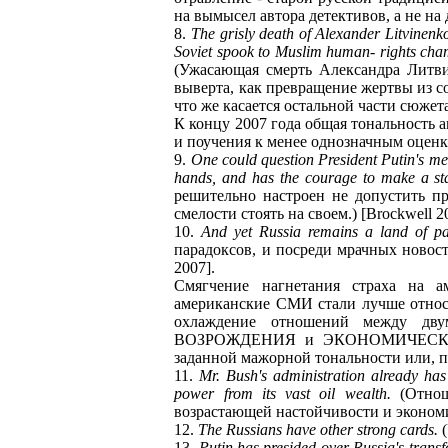
на вымысел автора детективов, а не на
8.
The grisly death of Alexander Litvinenk
Soviet spook to Muslim human- rights champ
(Ужасающая смерть Александра Литви
выверта, как превращение жертвы из с
что же касается остальной части сюжет
К концу 2007 года общая тональность 
и поучения к менее однозначным оценк
9.
One could question President Putin's mea
hands, and has the courage to make a st
решительно настроен не допустить пр
смелости стоять на своем.) [Brockwell 2
10.
And yet Russia remains a land of pa
парадоксов, и посреди мрачных новост
2007].
Смягчение нагнетания страха на а
американские СМИ стали лучше относи
охлаждение отношений между двум
ВОЗРОЖДЕНИЯ и ЭКОНОМИЧЕСКОГО Р
заданной мажорной тональности или, п
11.
Mr. Bush's administration already has
power from its vast oil wealth.
(Отнош
возрастающей настойчивости и экономи
12.
The Russians have other strong cards.
(
13.
Putin has presided over Russia's transf