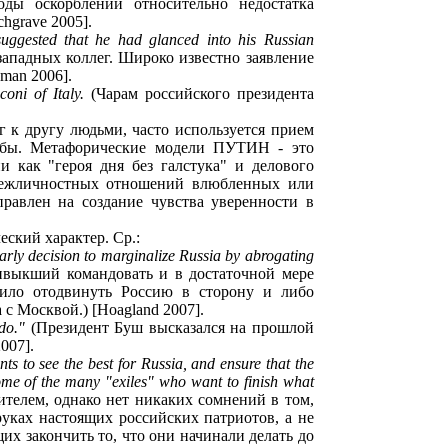
оды оскорблений относительно недостатка
hgrave 2005].
suggested that he had glanced into his Russian
ападных коллег. Широко известно заявление
man 2006].
oni of Italy.
(Чарам российского президента
к другу людьми, часто используется прием
ужбы. Метафорические модели ПУТИН - это
ак "героя дня без галстука" и делового
 межличностных отношений влюбленных или
авлен на создание чувства уверенности в
еский характер. Ср.:
arly decision to marginalize Russia by abrogating
ивыкший командовать и в достаточной мере
шило отодвинуть Россию в сторону и либо
с Москвой.) [Hoagland 2007].
do."
(Президент Буш высказался на прошлой
007].
ts to see the best for Russia, and ensure that the
some of the many "exiles" who want to finish what
телем, однако нет никаких сомнений в том,
 руках настоящих российских патриотов, а не
х закончить то, что они начинали делать до