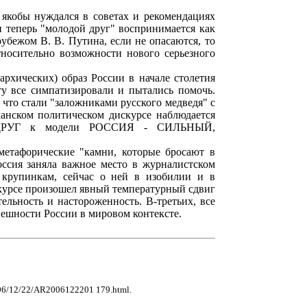
якобы нуждался в советах и рекомендациях
и теперь "молодой друг" воспринимается как
убежом В. В. Путина, если не опасаются, то
тносительно возможности нового серьезного
рхических) образ России в начале столетия
ту все симпатизировали и пытались помочь.
что стали "заложниками русского медведя" с
анском политическом дискурсе наблюдается
ДРУГ к модели РОССИЯ - СИЛЬНЫЙ,
метафорические "камни, которые бросают в
оссия заняла важное место в журналистском
 крупинкам, сейчас о ней в изобилии и в
скурсе произошел явный температурный сдвиг
ельность и настороженность. В-третьих, все
пешности России в мировом контексте.
/2006/12/22/AR2006122201 179.html.