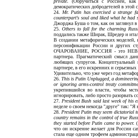
private.
(Обручиться с Россией, как 
демократических добродетелей в этой с
24.
Mr. Putin has exercised a strange f
counterpart's soul and liked what he had 
Джорджа Буша о том, как он заглянул в
25.
Others to fall for the charming Russ
поддались также Ширак, Шредер и итал
В создании метафорических моделей,
персонификации России и других ст
ОЧАРОВАНИЕ, РОССИЯ - это НЕВЕСТА
партнера. Прагматический смысл да
любящих супругов. Концептуальный 
партнере, в его искренних и серьезных
Удивительно, что уже через год метафо
26.
This is Putin Unplugged, a domineering
or ignoring arms-control treaty commitm
укрепившийся во власти, чтобы мст
игнорировать, либо просто разорвать 
27.
President Bush said last week of his e
неделе о своем некогда "друге" так: "Я 
28.
President Putin may seem dictatorial t
country remains in the control of true Rus
they started before Putin came to power.
(
что он искренне желает для России са
стала еще одним трофеем администрац