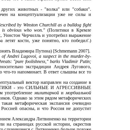
 других животных - "волка" или "собаки".
чен на концептуализации уже не силы и
y described by Winston Churchill as a bulldog fight
it is obvious who won."
(Политики в Кремле
ых, Уинстон Черчилль и употребил выражение
а летят кости, уже понятно, кто победил'.)
понять Владимира Путина) [Schmemann 2007].
of Andrei Lugovoi, a suspect in the murder-by-
threats: "pure foolishness," barks Vladimir Putin;
носительно экстрадиции Андрея Лугового,
 что-то напоминает. В ответ слышны все то
ептуальный вектор направлен на создание в
ПОЛИТИКИ - это СИЛЬНЫЕ И АГРЕССИВНЫЕ
ым употребление
милитарной
и
морбиальной
ников. Однако за этим рядом метафорических
 такая метафорическая экспансия очевидно
Россией опасны, и что Россия не допустит
ением Александра Литвиненко на территории
и на страницах русской истории, окрестив
что случившееся с Литвиненко больше похоже