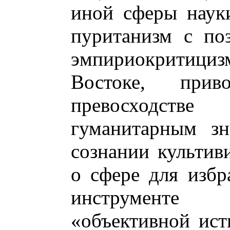
иной сферы науки
пуританизм с по
эмпириокритици
Востоке, пр
превосходств
гуманитарным зн
сознании культив
о сфере для избр
инструменте
«объективной ист