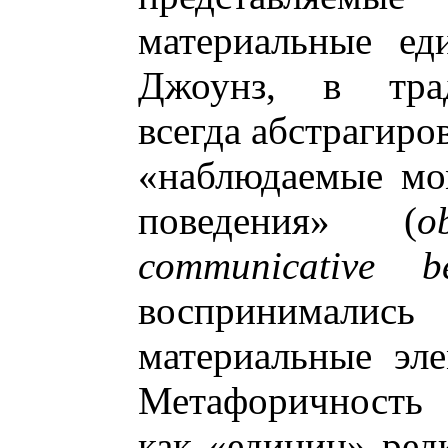
материальные ед
Джоунз, в трад
всегда абстрагиро
«наблюдаемые мо
поведения» (
o
communicative be
воспринимались 
материальные эле
Метафоричность 
как «единиц» редк