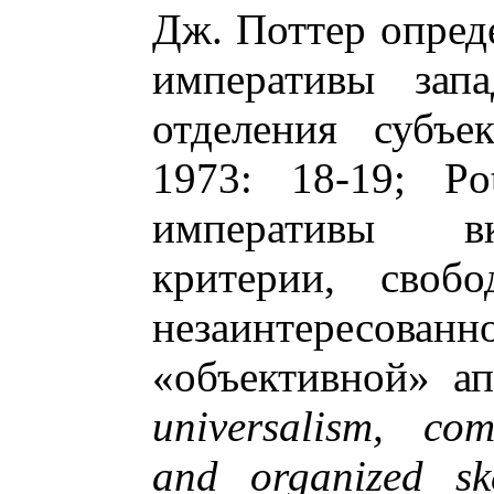
Дж. Поттер опред
императивы зап
отделения субъе
1973: 18-19; Po
императивы в
критерии, своб
незаинтересован
«объективной» а
universalism, com
and organized ske