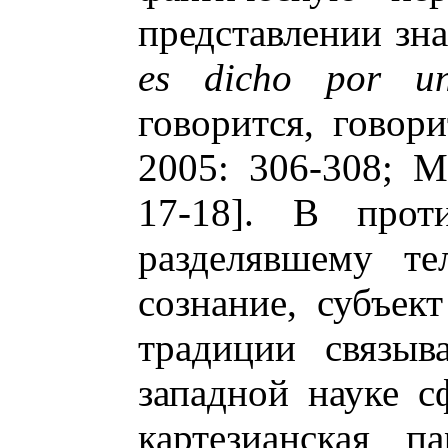
представлении зн
es dicho por un
говорится, говор
2005: 306-308; M
17-18]. В проти
разделявшему т
сознание, субъек
традиции связыв
западной науке с
картезианская п