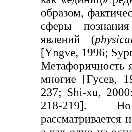
образом, фактиче
сферы познани
явлений (
physic
[Yngve, 1996; Sypn
Метафоричность я
многие [Гусев, 1
237; Shi-xu, 2000
218-219]. 
рассматривается н
а как одно из осн