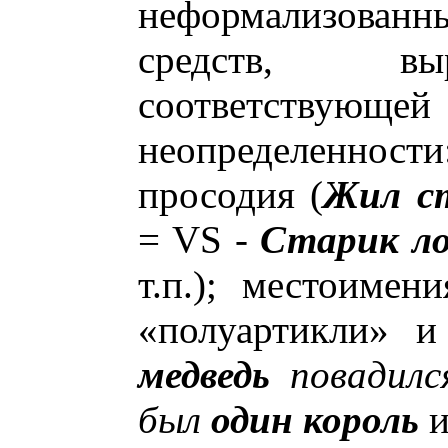
неформализов
средств, в
соответствую
неопределенно
просодия (
Жил с
= VS -
Старик л
т.п.); местоимен
«полуартикли» и
медведь
повадилс
был
один король
и