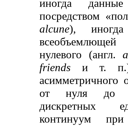
иногда данны
посредством «пол
alcune
), иногд
всеобъемлюще
нулевого (англ.
а
friends
и т. п.)
асимметричного 
от нуля до не
дискретных ед
континуум при