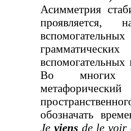
Асимметрия стаб
проявляется, 
вспомогател
грамматичес
вспомогательных г
Во многих я
метафорическ
пространственно
обозначать врем
Je
viens
de le voir 