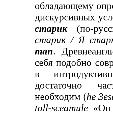
обладающему опре
дискурсивных усл
старик
(по-рус
старик / Я стар
man
. Древнеангл
себя подобно сов
в интродукти
достаточно ча
необходим (
he 3e
toll-sceamule
«Он у