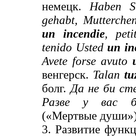
немецк.
Haben 
gehabt, Mutterche
un incendie
, pet
tenido Usted
un in
Avete forse avuto
венгерск.
Talan
tu
болг.
Да не би ст
Разве у вас
(«Мертвые души»)
3. Развитие функц