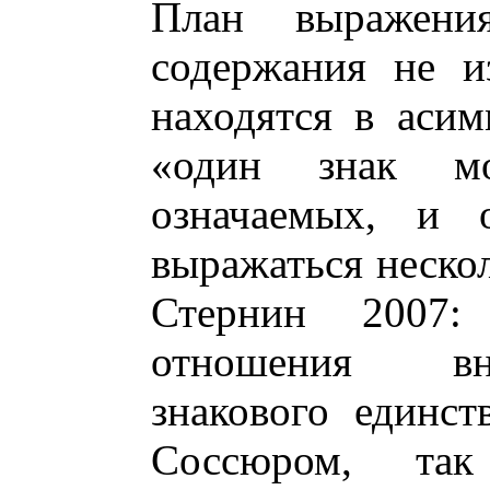
План выражен
содержания не и
находятся в аси
«один знак мо
означаемых, и 
выражаться неско
Стернин 2007:
отношения вн
знакового единст
Соссюром, т