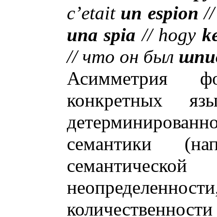
c’etait
un espion
//
una spia
// hogy
k
// что он был
шпи
Асимметрия фо
конкретных яз
детерминиров
семантики (нап
семантической 
неопределенно
количественнос