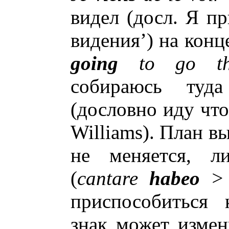
видел (досл. Я пр
видения’) на конц
going
to go the
собираюсь туда
(дословно иду что
Williams). План в
не меняется, л
(
cantare
habeo
> 
приспособиться 
знак может измен