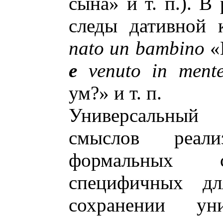
сына» и т. п.). В
следы дативной 
nato un bambino
«
e
venuto in ment
ум?» и т. п.
Универсальный
смыслов реал
формальных с
специфичных дл
сохранении уни