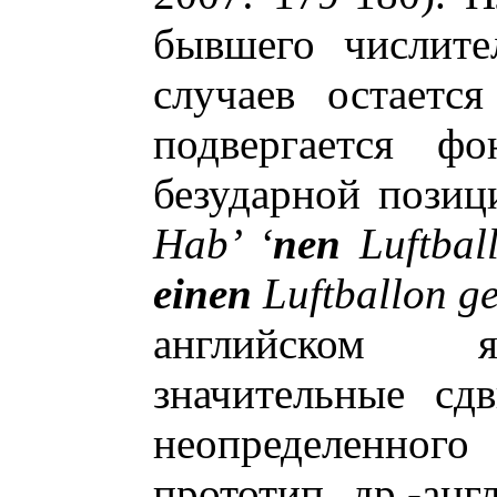
бывшего числите
случаев остаетс
подвергается фо
безударной позиц
Hab’ ‘
nen
Luftbal
einen
Luftballon g
английском я
значительные сд
неопределенного
прототип др.-анг