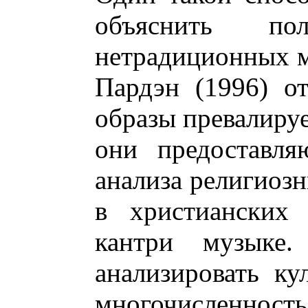
объяснить по
нетрадиционных м
Пардэн (1996) о
образы превалируе
они предоставля
анализа религиозн
в христианских
кантри музыке
анализировать ку
многочисленность