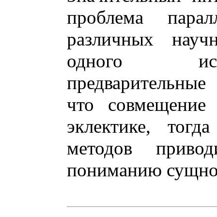
проблема паралл
различных науч
одного исс
предварительные
что совмещение 
эклектике, тогд
методов приво
пониманию сущнос