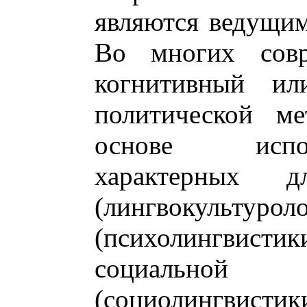
являются ведущим
Во многих совр
когнитивный ил
политической ме
основе испол
характерных 
(лингвокульту
(психолингви
социальн
(социолингвисти