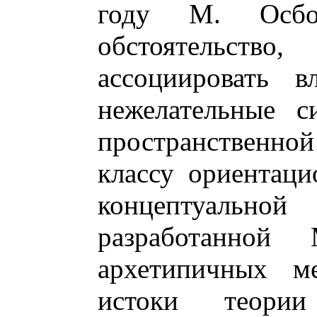
году М. Осбо
обстоятельство
ассоциировать в
нежелательные с
пространственной
классу ориентац
концептуаль
разработанной
архетипичных ме
истоки теории