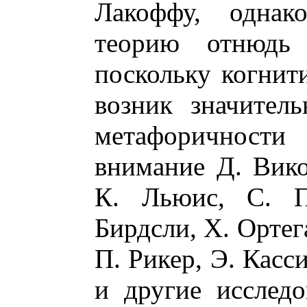
Лакоффу, однак
теорию отнюдь
поскольку когнит
возник значител
метафоричност
внимание Д. Вико
К. Льюис, С. П
Бирдсли, Х. Ортег
П. Рикер, Э. Касс
и другие исследо