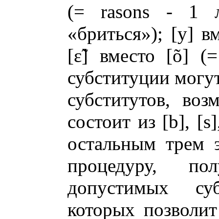
(= rasons - 1 л
«бриться»); [у] в
[ε̃] вместо [õ] (
субституции могут
субститутов, воз
состоит из [b], [s]
остальным трем э
процедуру, по
допустимых су
которых позволит