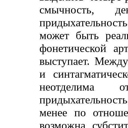
смычность, ден
придыхательность.
может быть реал
фонетической ар
выступает. Между
и синтагматичес
неотделима о
придыхательност
менее по отнош
возможна субсти