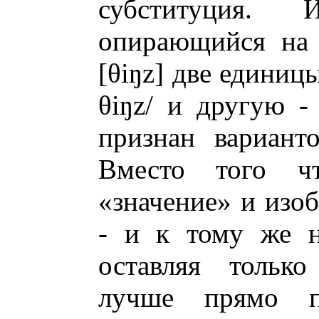
субституция. 
опирающийся на 
[θiŋz] две единиц
θiŋz/ и другую - 
признан варианто
Вместо того чт
«значение» и изоб
- и к тому же н
оставляя только
лучше прямо пр