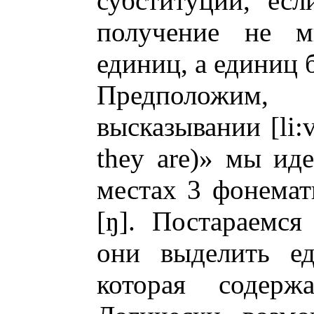
субституции, ес
получение не м
единиц, а единиц
Предположим,
высказывании [li:v
they are)» мы ид
местах 3 фонемати
[ŋ]. Постараемся
они выделить ед
которая содер