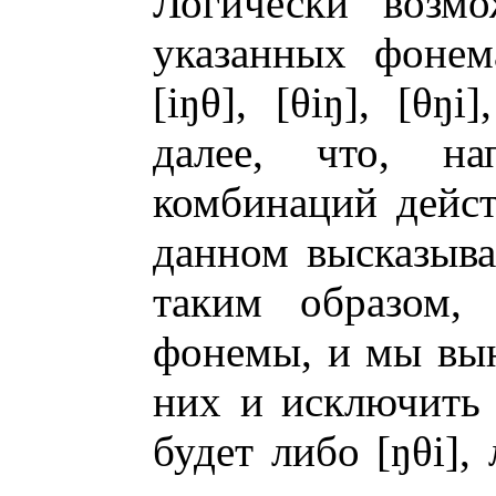
Логически возм
указанных фонема
[iŋθ], [θiŋ], [θŋ
далее, что, н
комбинаций дейст
данном высказыва
таким образом,
фонемы, и мы вы
них и исключить д
будет либо [ŋθi],